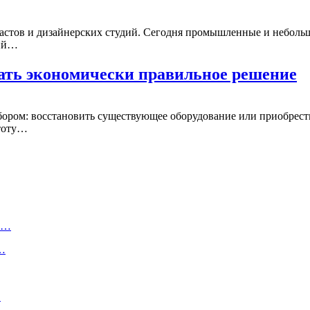
зиастов и дизайнерских студий. Сегодня промышленные и неболь
рий…
тать экономически правильное решение
ором: восстановить существующее оборудование или приобрести
стоту…
ту…
о…
…