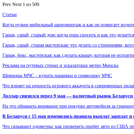
Prev
Next
1 из 509
Статьи
Когда нужен мобильный шиномонтаж и как он помогает водит
Гараж, сарай, старый дом: когда пора сносить и как это делаетс
Гараж, сарай, старая мастерская: что делать со строениями, к
Гараж, бокс, мастерская: как сделать крышу, которая не испорт
Реклама на путевых стенах и эскалаторах метро Минска
Шевроны МЧС – купить нашивки и символику МЧС
Что влияет на ценность игрового аккаунта в современных онла
Доллар снизился перед 9 мая — валютный рынок Беларуси 
На что обращать внимание при покупке автомобиля за границей
В Беларуси с 15 мая изменились правила выплат зарплат и
Что скрывают одометры: как проверить пробег авто из США п