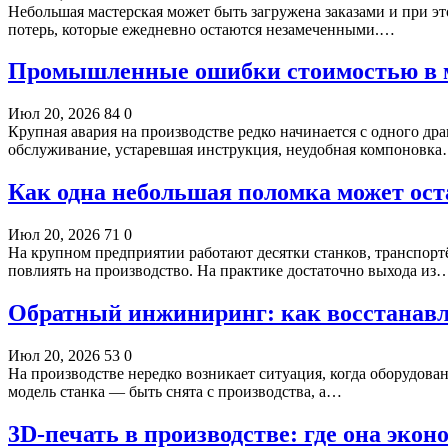
Небольшая мастерская может быть загружена заказами и при эт
потерь, которые ежедневно остаются незамеченными.…
Промышленные ошибки стоимостью в м
Июл 20, 2026
84
0
Крупная авария на производстве редко начинается с одного д
обслуживание, устаревшая инструкция, неудобная компоновк
Как одна небольшая поломка может ост
Июл 20, 2026
71
0
На крупном предприятии работают десятки станков, транспортё
повлиять на производство. На практике достаточно выхода из
Обратный инжиниринг: как восстанавл
Июл 20, 2026
53
0
На производстве нередко возникает ситуация, когда оборудован
модель станка — быть снята с производства, а…
3D-печать в производстве: где она экон