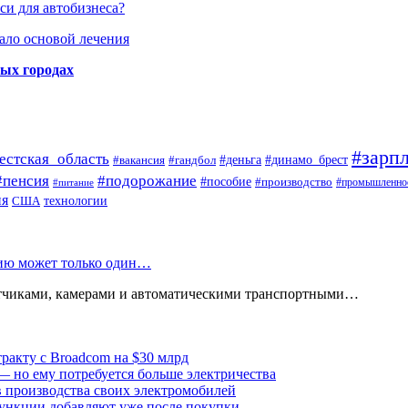
си для автобизнеса?
ало основой лечения
ных городах
#зарпл
естская_область
#деньга
#динамо_брест
#вакансия
#гандбол
#пенсия
#подорожание
#пособие
#производство
#промышленно
#питание
ия
США
технологии
нию может только один…
атчиками, камерами и автоматическими транспортными…
тракту с Broadcom на $30 млрд
— но ему потребуется больше электричества
в производства своих электромобилей
ункции добавляют уже после покупки