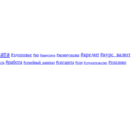
ата
#кредит
#курс_валют
#здоровье
#коммуналка
#ип
#квартира
#работа
#сигарета
#топливо
сть
#семейный_капитал
#сон
#строительство