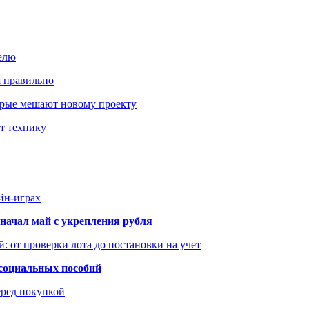
елю
я правильно
оторые мешают новому проекту
ит технику
йн-играх
начал май с укрепления рубля
: от проверки лота до постановки на учет
 социальных пособий
еред покупкой