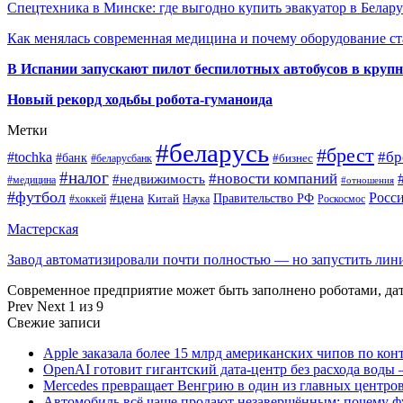
Спецтехника в Минске: где выгодно купить эвакуатор в Белару
Как менялась современная медицина и почему оборудование ст
В Испании запускают пилот беспилотных автобусов в круп
Новый рекорд ходьбы робота-гуманоида
Метки
#беларусь
#брест
#tochka
#бр
#банк
#бизнес
#беларусбанк
#налог
#новости компаний
#недвижимость
#медицина
#отношения
#футбол
Росс
#цена
Правительство РФ
Китай
Наука
Роскосмос
#хоккей
Мастерская
Завод автоматизировали почти полностью — но запустить ли
Современное предприятие может быть заполнено роботами, д
Prev
Next
1 из 9
Свежие записи
Apple заказала более 15 млрд американских чипов по кон
OpenAI готовит гигантский дата-центр без расхода воды 
Mercedes превращает Венгрию в один из главных центро
Автомобиль всё чаще продают незавершённым: почему ф