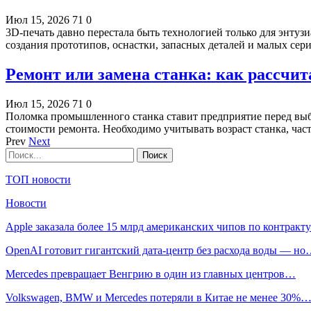
Июл 15, 2026
71
0
3D-печать давно перестала быть технологией только для энту
создания прототипов, оснастки, запасных деталей и малых се
Ремонт или замена станка: как рассчи
Июл 15, 2026
71
0
Поломка промышленного станка ставит предприятие перед выб
стоимости ремонта. Необходимо учитывать возраст станка, ча
Prev
Next
ТОП новости
Новости
Apple заказала более 15 млрд американских чипов по контрак
OpenAI готовит гигантский дата-центр без расхода воды — н
Mercedes превращает Венгрию в один из главных центров…
Volkswagen, BMW и Mercedes потеряли в Китае не менее 30%