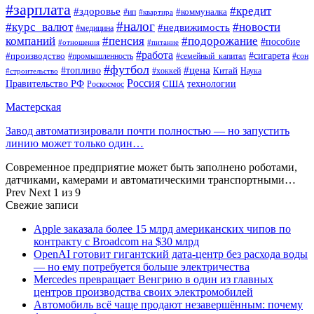
#зарплата
#кредит
#здоровье
#коммуналка
#ип
#квартира
#налог
#курс_валют
#новости
#недвижимость
#медицина
компаний
#пенсия
#подорожание
#пособие
#отношения
#питание
#работа
#производство
#сигарета
#промышленность
#семейный_капитал
#сон
#футбол
#цена
#топливо
Китай
Наука
#строительство
#хоккей
Россия
Правительство РФ
США
технологии
Роскосмос
Мастерская
Завод автоматизировали почти полностью — но запустить
линию может только один…
Современное предприятие может быть заполнено роботами,
датчиками, камерами и автоматическими транспортными…
Prev
Next
1 из 9
Свежие записи
Apple заказала более 15 млрд американских чипов по
контракту с Broadcom на $30 млрд
OpenAI готовит гигантский дата-центр без расхода воды
— но ему потребуется больше электричества
Mercedes превращает Венгрию в один из главных
центров производства своих электромобилей
Автомобиль всё чаще продают незавершённым: почему