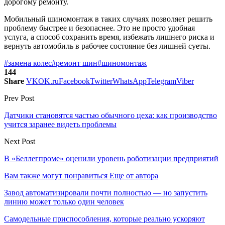
дорогому ремонту.
Мобильный шиномонтаж в таких случаях позволяет решить
проблему быстрее и безопаснее. Это не просто удобная
услуга, а способ сохранить время, избежать лишнего риска и
вернуть автомобиль в рабочее состояние без лишней суеты.
#замена колес
#ремонт шин
#шиномонтаж
144
Share
VK
OK.ru
Facebook
Twitter
WhatsApp
Telegram
Viber
Prev Post
Датчики становятся частью обычного цеха: как производство
учится заранее видеть проблемы
Next Post
В «Беллегпроме» оценили уровень роботизации предприятий
Вам также могут понравиться
Еще от автора
Завод автоматизировали почти полностью — но запустить
линию может только один человек
Самодельные приспособления, которые реально ускоряют