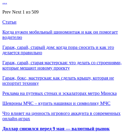
…
Prev
Next
1 из 509
Статьи
Когда нужен мобильный шиномонтаж и как он помогает
водителю
Гараж, сарай, старый дом: когда пора сносить и как это
делается правильно
Гараж, сарай, старая мастерская: что делать со строениями,
которые мешают новому проекту
Гараж, бокс, мастерская: как сделать крышу, которая не
испортит технику
Реклама на путевых стенах и эскалаторах метро Минска
Шевроны МЧС – купить нашивки и символику МЧС
Что влияет на ценность игрового аккаунта в современных
онлайн-играх
Доллар снизился перед 9 мая — валютный рынок