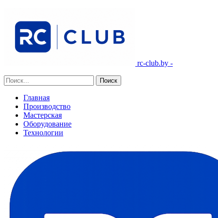
rc-club.by -
Главная
Производство
Мастерская
Оборудование
Технологии