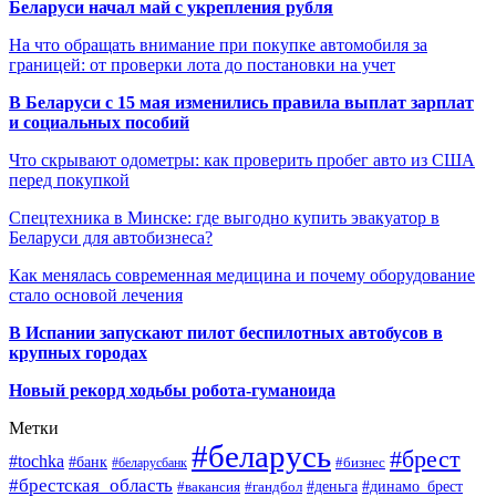
Беларуси начал май с укрепления рубля
На что обращать внимание при покупке автомобиля за
границей: от проверки лота до постановки на учет
В Беларуси с 15 мая изменились правила выплат зарплат
и социальных пособий
Что скрывают одометры: как проверить пробег авто из США
перед покупкой
Спецтехника в Минске: где выгодно купить эвакуатор в
Беларуси для автобизнеса?
Как менялась современная медицина и почему оборудование
стало основой лечения
В Испании запускают пилот беспилотных автобусов в
крупных городах
Новый рекорд ходьбы робота-гуманоида
Метки
#беларусь
#брест
#tochka
#банк
#бизнес
#беларусбанк
#брестская_область
#деньга
#динамо_брест
#вакансия
#гандбол