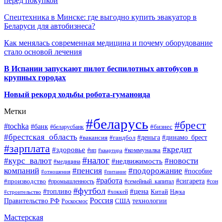
перед покупкой
Спецтехника в Минске: где выгодно купить эвакуатор в
Беларуси для автобизнеса?
Как менялась современная медицина и почему оборудование
стало основой лечения
В Испании запускают пилот беспилотных автобусов в
крупных городах
Новый рекорд ходьбы робота-гуманоида
Метки
#беларусь
#брест
#tochka
#банк
#бизнес
#беларусбанк
#брестская_область
#деньга
#динамо_брест
#вакансия
#гандбол
#зарплата
#кредит
#здоровье
#коммуналка
#ип
#квартира
#налог
#курс_валют
#новости
#недвижимость
#медицина
компаний
#пенсия
#подорожание
#пособие
#отношения
#питание
#работа
#производство
#сигарета
#промышленность
#семейный_капитал
#сон
#футбол
#цена
#топливо
Китай
Наука
#строительство
#хоккей
Россия
Правительство РФ
США
технологии
Роскосмос
Мастерская