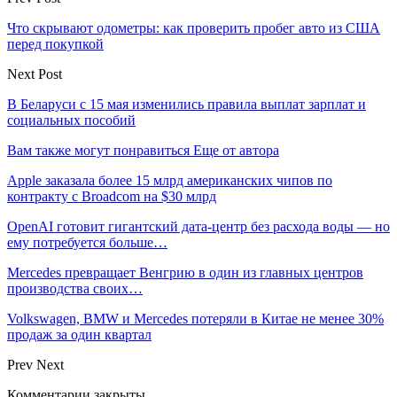
Что скрывают одометры: как проверить пробег авто из США
перед покупкой
Next Post
В Беларуси с 15 мая изменились правила выплат зарплат и
социальных пособий
Вам также могут понравиться
Еще от автора
Apple заказала более 15 млрд американских чипов по
контракту с Broadcom на $30 млрд
OpenAI готовит гигантский дата-центр без расхода воды — но
ему потребуется больше…
Mercedes превращает Венгрию в один из главных центров
производства своих…
Volkswagen, BMW и Mercedes потеряли в Китае не менее 30%
продаж за один квартал
Prev
Next
Комментарии закрыты.