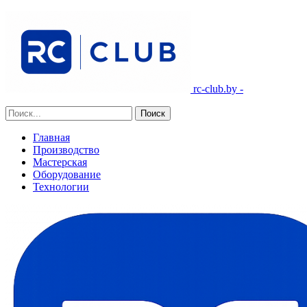
rc-club.by -
Главная
Производство
Мастерская
Оборудование
Технологии