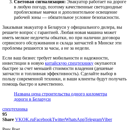
Световая сигнализация:
Эвакуатор работает на дороге
в любую погоду, поэтому качественные светодиодные
проблесковые маячки и дополнительное освещение
рабочей зоны — обязательное условие безопасности.
Заказывая эвакуатор в Беларуси у официального дилера, вы
решаете вопрос с гарантией. Любая новая машина может
иметь мелкие недочеты обкатки, но при наличии договора
сервисного обслуживания и склада запчастей в Минске эти
проблемы решаются за часы, а не за недели.
Если ваш бизнес требует мобильности и надежности,
инвестиции в новую
китайскую спецтехнику
окупаются
быстрее за счет меньшей стоимости владения (дешевые
запчасти и топливная эффективность). Сделайте выбор в
пользу современной техники, и ваши клиенты будут получать
помощь быстро и качественно.
Названа цена строительства одного километра
дороги в Беларуси
спецтехника
95
Share
VK
OK.ru
Facebook
Twitter
WhatsApp
Telegram
Viber
Prev Post