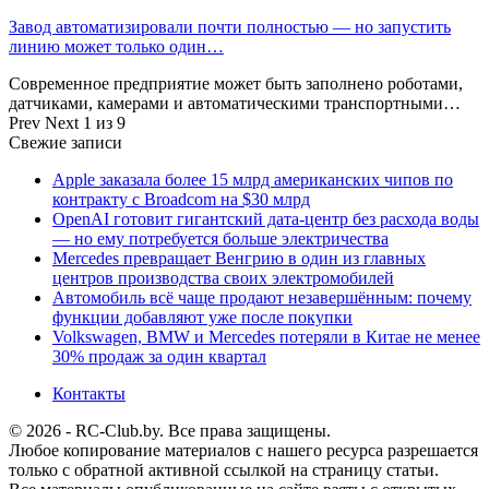
Завод автоматизировали почти полностью — но запустить
линию может только один…
Современное предприятие может быть заполнено роботами,
датчиками, камерами и автоматическими транспортными…
Prev
Next
1 из 9
Свежие записи
Apple заказала более 15 млрд американских чипов по
контракту с Broadcom на $30 млрд
OpenAI готовит гигантский дата-центр без расхода воды
— но ему потребуется больше электричества
Mercedes превращает Венгрию в один из главных
центров производства своих электромобилей
Автомобиль всё чаще продают незавершённым: почему
функции добавляют уже после покупки
Volkswagen, BMW и Mercedes потеряли в Китае не менее
30% продаж за один квартал
Контакты
© 2026 - RC-Club.by. Все права защищены.
Любое копирование материалов с нашего ресурса разрешается
только с обратной активной ссылкой на страницу статьи.