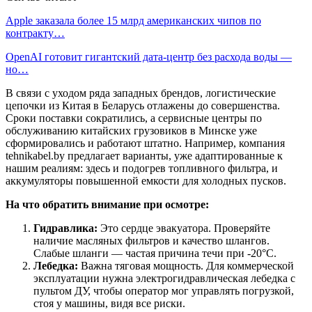
Apple заказала более 15 млрд американских чипов по
контракту…
OpenAI готовит гигантский дата-центр без расхода воды —
но…
В связи с уходом ряда западных брендов, логистические
цепочки из Китая в Беларусь отлажены до совершенства.
Сроки поставки сократились, а сервисные центры по
обслуживанию китайских грузовиков в Минске уже
сформировались и работают штатно. Например, компания
tehnikabel.by предлагает варианты, уже адаптированные к
нашим реалиям: здесь и подогрев топливного фильтра, и
аккумуляторы повышенной емкости для холодных пусков.
На что обратить внимание при осмотре:
Гидравлика:
Это сердце эвакуатора. Проверяйте
наличие масляных фильтров и качество шлангов.
Слабые шланги — частая причина течи при -20°C.
Лебедка:
Важна тяговая мощность. Для коммерческой
эксплуатации нужна электрогидравлическая лебедка с
пультом ДУ, чтобы оператор мог управлять погрузкой,
стоя у машины, видя все риски.