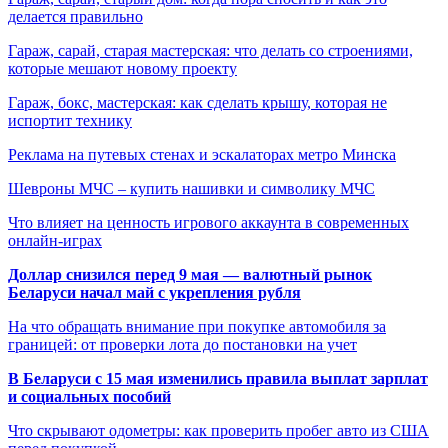
делается правильно
Гараж, сарай, старая мастерская: что делать со строениями,
которые мешают новому проекту
Гараж, бокс, мастерская: как сделать крышу, которая не
испортит технику
Реклама на путевых стенах и эскалаторах метро Минска
Шевроны МЧС – купить нашивки и символику МЧС
Что влияет на ценность игрового аккаунта в современных
онлайн-играх
Доллар снизился перед 9 мая — валютный рынок
Беларуси начал май с укрепления рубля
На что обращать внимание при покупке автомобиля за
границей: от проверки лота до постановки на учет
В Беларуси с 15 мая изменились правила выплат зарплат
и социальных пособий
Что скрывают одометры: как проверить пробег авто из США