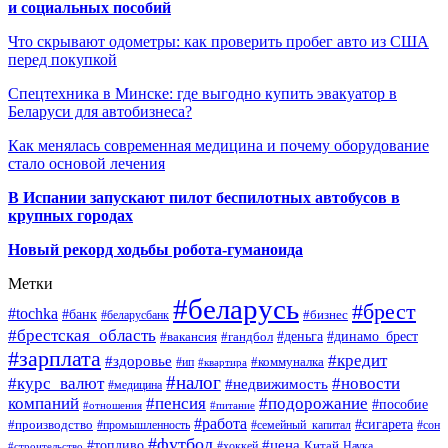
и социальных пособий
Что скрывают одометры: как проверить пробег авто из США
перед покупкой
Спецтехника в Минске: где выгодно купить эвакуатор в
Беларуси для автобизнеса?
Как менялась современная медицина и почему оборудование
стало основой лечения
В Испании запускают пилот беспилотных автобусов в
крупных городах
Новый рекорд ходьбы робота-гуманоида
Метки
#беларусь
#брест
#tochka
#банк
#бизнес
#беларусбанк
#брестская_область
#деньга
#динамо_брест
#вакансия
#гандбол
#зарплата
#кредит
#здоровье
#коммуналка
#ип
#квартира
#налог
#курс_валют
#новости
#недвижимость
#медицина
компаний
#пенсия
#подорожание
#пособие
#отношения
#питание
#работа
#производство
#сигарета
#промышленность
#семейный_капитал
#сон
#футбол
#цена
#топливо
Китай
Наука
#строительство
#хоккей