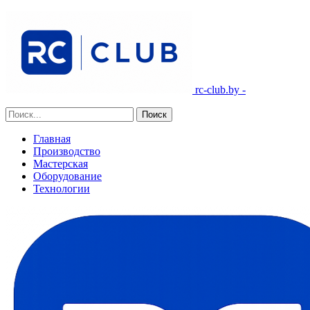
rc-club.by -
Главная
Производство
Мастерская
Оборудование
Технологии