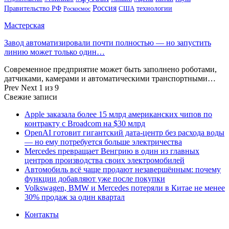
Россия
Правительство РФ
США
технологии
Роскосмос
Мастерская
Завод автоматизировали почти полностью — но запустить
линию может только один…
Современное предприятие может быть заполнено роботами,
датчиками, камерами и автоматическими транспортными…
Prev
Next
1 из 9
Свежие записи
Apple заказала более 15 млрд американских чипов по
контракту с Broadcom на $30 млрд
OpenAI готовит гигантский дата-центр без расхода воды
— но ему потребуется больше электричества
Mercedes превращает Венгрию в один из главных
центров производства своих электромобилей
Автомобиль всё чаще продают незавершённым: почему
функции добавляют уже после покупки
Volkswagen, BMW и Mercedes потеряли в Китае не менее
30% продаж за один квартал
Контакты