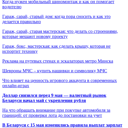
Когда нужен мобильный шиномонтаж и как он помогает
водителю
Гараж, сарай, старый дом: когда пора сносить и как это
делается правильно
Гараж, сарай, старая мастерская: что делать со строениями,
которые мешают новому проекту
Гараж, бокс, мастерская: как сделать крышу, которая не
испортит технику
Реклама на путевых стенах и эскалаторах метро Минска
Шевроны МЧС – купить нашивки и символику МЧС
Что влияет на ценность игрового аккаунта в современных
онлайн-играх
Доллар снизился перед 9 мая — валютный рынок
Беларуси начал май с укрепления рубля
На что обращать внимание при покупке автомобиля за
границей: от проверки лота до постановки на учет
В Беларуси с 15 мая изменились правила выплат зарплат