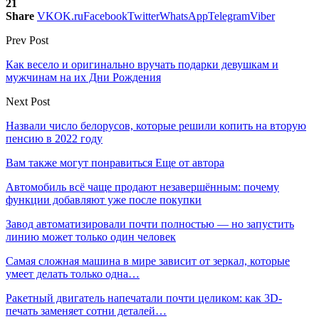
21
Share
VK
OK.ru
Facebook
Twitter
WhatsApp
Telegram
Viber
Prev Post
Как весело и оригинально вручать подарки девушкам и
мужчинам на их Дни Рождения
Next Post
Назвали число белорусов, которые решили копить на вторую
пенсию в 2022 году
Вам также могут понравиться
Еще от автора
Автомобиль всё чаще продают незавершённым: почему
функции добавляют уже после покупки
Завод автоматизировали почти полностью — но запустить
линию может только один человек
Самая сложная машина в мире зависит от зеркал, которые
умеет делать только одна…
Ракетный двигатель напечатали почти целиком: как 3D-
печать заменяет сотни деталей…