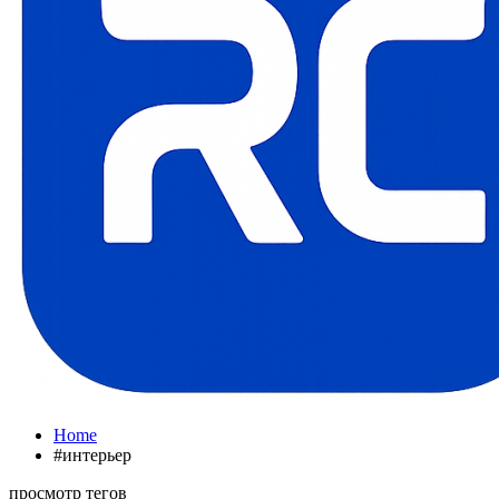
Home
#интерьер
просмотр тегов