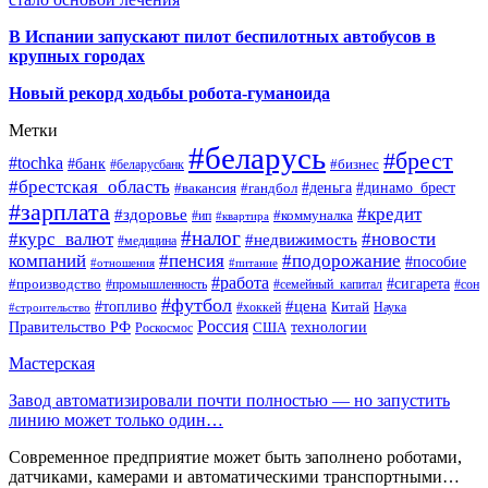
В Испании запускают пилот беспилотных автобусов в
крупных городах
Новый рекорд ходьбы робота-гуманоида
Метки
#беларусь
#брест
#tochka
#банк
#бизнес
#беларусбанк
#брестская_область
#деньга
#динамо_брест
#вакансия
#гандбол
#зарплата
#кредит
#здоровье
#коммуналка
#ип
#квартира
#налог
#курс_валют
#новости
#недвижимость
#медицина
компаний
#пенсия
#подорожание
#пособие
#отношения
#питание
#работа
#производство
#сигарета
#промышленность
#семейный_капитал
#сон
#футбол
#цена
#топливо
Китай
Наука
#строительство
#хоккей
Россия
Правительство РФ
США
технологии
Роскосмос
Мастерская
Завод автоматизировали почти полностью — но запустить
линию может только один…
Современное предприятие может быть заполнено роботами,
датчиками, камерами и автоматическими транспортными…