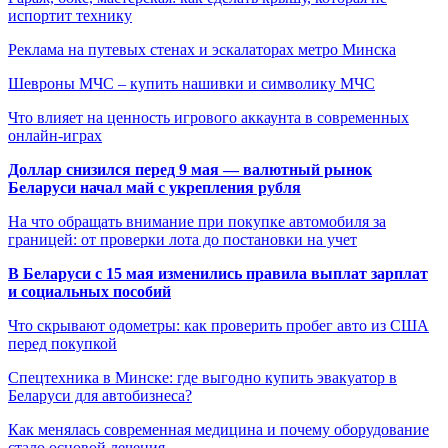
испортит технику
Реклама на путевых стенах и эскалаторах метро Минска
Шевроны МЧС – купить нашивки и символику МЧС
Что влияет на ценность игрового аккаунта в современных
онлайн-играх
Доллар снизился перед 9 мая — валютный рынок
Беларуси начал май с укрепления рубля
На что обращать внимание при покупке автомобиля за
границей: от проверки лота до постановки на учет
В Беларуси с 15 мая изменились правила выплат зарплат
и социальных пособий
Что скрывают одометры: как проверить пробег авто из США
перед покупкой
Спецтехника в Минске: где выгодно купить эвакуатор в
Беларуси для автобизнеса?
Как менялась современная медицина и почему оборудование
стало основой лечения