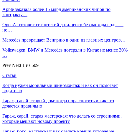
Apple заказала более 15 млрд американских чипов по
контракту…
OpenAI готовит гигантский дата-центр без расхода воды —
но…
Mercedes превращает Венгрию в один из главных центров…
Volkswagen, BMW и Mercedes потеряли в Китае не менее 30%
…
Prev
Next
1 из 509
Статьи
Когда нужен мобильный шиномонтаж и как он помогает
водителю
Гараж, сарай, старый дом: когда пора сносить и как это
делается правильно
Гараж, сарай, старая мастерская: что делать со строениями,
которые мешают новому проекту
Гараж, бокс, мастерская: как сделать крышу, которая не