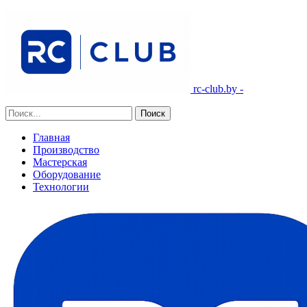
rc-club.by -
Главная
Производство
Мастерская
Оборудование
Технологии