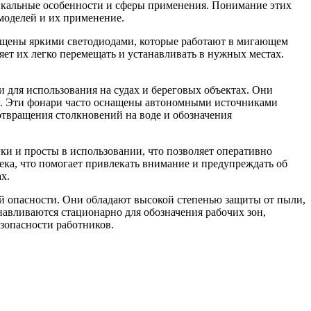
икальные особенности и сферы применения. Понимание этих
моделей и их применение.
нащены яркими светодиодами, которые работают в мигающем
ет их легко перемещать и устанавливать в нужных местах.
 для использования на судах и береговых объектах. Они
и. Эти фонари часто оснащены автономными источниками
отвращения столкновений на воде и обозначения
и и просты в использовании, что позволяет оперативно
ека, что помогает привлекать внимание и предупреждать об
х.
й опасности. Они обладают высокой степенью защиты от пыли,
навливаются стационарно для обозначения рабочих зон,
езопасности работников.