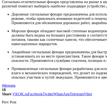
Сигнально-отличительные фонари представлены на рынке в ши
различий помогает выбирать наиболее подходящее устройство 
Дорожные сигнальные фонари предназначены для использ
режиме, чтобы привлекать внимание водителей и пешеход
Применяются для обозначения дорожных работ, аварийны
Морские фонари обладают высокой степенью водонепрониц
должны быть видны на больших расстояниях и соответс
питания, такими как солнечные панели, что обеспечивае
навигационных маршрутов.
Аварийные сигнальные фонари предназначены для быстро
устанавливать их на месте происшествия. Такие фонари 
опасности. Применяются службами спасения, полиции и 
Промышленные сигнальные фонари разработаны для испо
влаги и механических повреждений, что делает их надеж
опасных участков и путей эвакуации. Применяются в зав
#фонарь
18
Share
VK
OK.ru
Facebook
Twitter
WhatsApp
Telegram
Viber
Prev Post