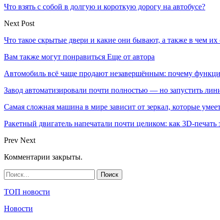
Что взять с собой в долгую и короткую дорогу на автобусе?
Next Post
Что такое скрытые двери и какие они бывают, а также в чем их
Вам также могут понравиться
Еще от автора
Автомобиль всё чаще продают незавершённым: почему функци
Завод автоматизировали почти полностью — но запустить лин
Самая сложная машина в мире зависит от зеркал, которые умее
Ракетный двигатель напечатали почти целиком: как 3D-печать
Prev
Next
Комментарии закрыты.
ТОП новости
Новости