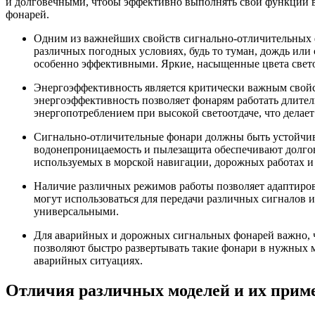
и долговечными, чтобы эффективно выполнять свои функции в
фонарей.
Одним из важнейших свойств сигнально-отличительных ф
различных погодных условиях, будь то туман, дождь или
особенно эффективными. Яркие, насыщенные цвета свето
Энергоэффективность является критически важным свойст
энергоэффективность позволяет фонарям работать длите
энергопотреблением при высокой светоотдаче, что дела
Сигнально-отличительные фонари должны быть устойчивы
водонепроницаемость и пылезащита обеспечивают долгов
используемых в морской навигации, дорожных работах и
Наличие различных режимов работы позволяет адаптиров
могут использоваться для передачи различных сигналов
универсальными.
Для аварийных и дорожных сигнальных фонарей важно, ч
позволяют быстро развертывать такие фонари в нужных м
аварийных ситуациях.
Отличия различных моделей и их прим