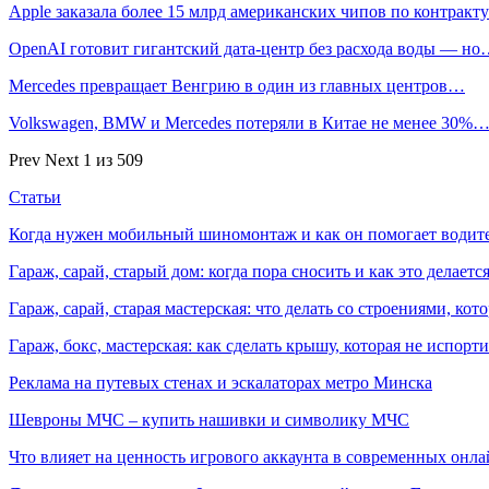
Apple заказала более 15 млрд американских чипов по контрак
OpenAI готовит гигантский дата-центр без расхода воды — н
Mercedes превращает Венгрию в один из главных центров…
Volkswagen, BMW и Mercedes потеряли в Китае не менее 30%
Prev
Next
1 из 509
Статьи
Когда нужен мобильный шиномонтаж и как он помогает водит
Гараж, сарай, старый дом: когда пора сносить и как это делаетс
Гараж, сарай, старая мастерская: что делать со строениями, к
Гараж, бокс, мастерская: как сделать крышу, которая не испорт
Реклама на путевых стенах и эскалаторах метро Минска
Шевроны МЧС – купить нашивки и символику МЧС
Что влияет на ценность игрового аккаунта в современных онла