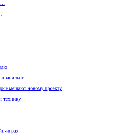
ту…
о…
…
елю
я правильно
оторые мешают новому проекту
ит технику
йн-играх