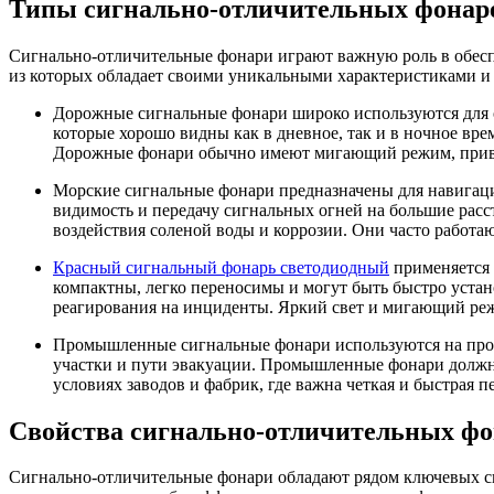
Типы сигнально-отличительных фонар
Сигнально-отличительные фонари играют важную роль в обесп
из которых обладает своими уникальными характеристиками и 
Дорожные сигнальные фонари широко используются для о
которые хорошо видны как в дневное, так и в ночное вр
Дорожные фонари обычно имеют мигающий режим, привл
Морские сигнальные фонари предназначены для навигации
видимость и передачу сигнальных огней на большие рас
воздействия соленой воды и коррозии. Они часто работа
Красный сигнальный фонарь светодиодный
применяется 
компактны, легко переносимы и могут быть быстро уста
реагирования на инциденты. Яркий свет и мигающий реж
Промышленные сигнальные фонари используются на произ
участки и пути эвакуации. Промышленные фонари должн
условиях заводов и фабрик, где важна четкая и быстрая 
Свойства сигнально-отличительных ф
Сигнально-отличительные фонари обладают рядом ключевых св