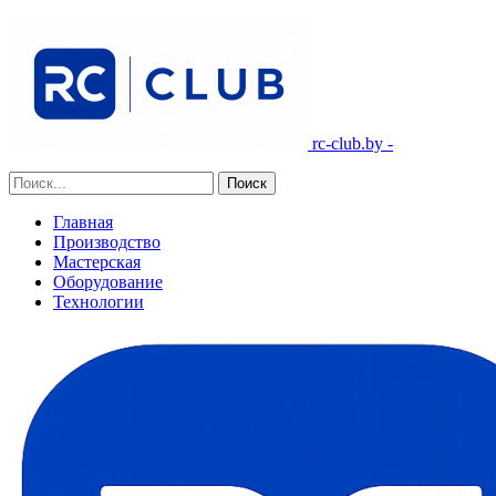
rc-club.by -
Главная
Производство
Мастерская
Оборудование
Технологии