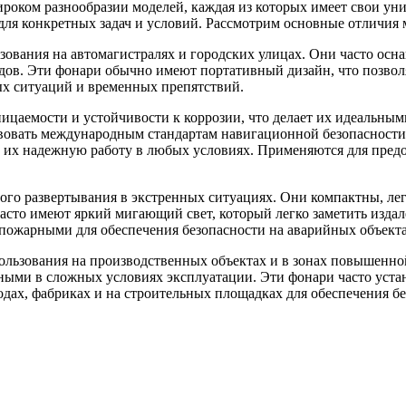
роком разнообразии моделей, каждая из которых имеет свои ун
для конкретных задач и условий. Рассмотрим основные отличия 
ования на автомагистралях и городских улицах. Они часто ос
ов. Эти фонари обычно имеют портативный дизайн, что позволя
х ситуаций и временных препятствий.
аемости и устойчивости к коррозии, что делает их идеальными
твовать международным стандартам навигационной безопасност
т их надежную работу в любых условиях. Применяются для пред
го развертывания в экстренных ситуациях. Они компактны, легк
часто имеют яркий мигающий свет, который легко заметить издал
пожарными для обеспечения безопасности на аварийных объекта
льзования на производственных объектах и в зонах повышенно
ными в сложных условиях эксплуатации. Эти фонари часто уста
одах, фабриках и на строительных площадках для обеспечения б