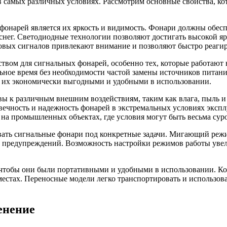
 самых различных условиях. Рассмотрим основные свойства, ко
онарей является их яркость и видимость. Фонари должны обесп
 снег. Светодиодные технологии позволяют достигать высокой яр
вых сигналов привлекают внимание и позволяют быстро реагир
вом для сигнальных фонарей, особенно тех, которые работают 
льное время без необходимости частой замены источников пита
ет их экономически выгодными и удобными в использовании.
 к различным внешним воздействиям, таким как влага, пыль и
ечность и надежность фонарей в экстремальных условиях эксплу
 на промышленных объектах, где условия могут быть весьма сур
ать сигнальные фонари под конкретные задачи. Мигающий режи
 и предупреждений. Возможность настройки режимов работы увел
тобы они были портативными и удобными в использовании. Ком
естах. Переносные модели легко транспортировать и использова
енение