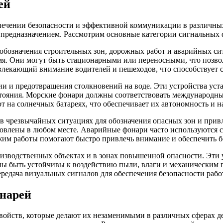
ей
ечении безопасности и эффективной коммуникации в различных
предназначением. Рассмотрим основные категории сигнальных ф
бозначения строительных зон, дорожных работ и аварийных си
емя. Они могут быть стационарными или переносными, что позвол
екающий внимание водителей и пешеходов, что способствует 
 и предотвращения столкновений на воде. Эти устройства уста
стояния. Морские фонари должны соответствовать международны
ют на солнечных батареях, что обеспечивает их автономность и 
в чрезвычайных ситуациях для обозначения опасных зон и прив
новлены в любом месте. Аварийные фонари часто используются
им работы помогают быстро привлечь внимание и обеспечить бе
водственных объектах и в зонах повышенной опасности. Эти у
ы быть устойчивы к воздействию пыли, влаги и механическим
передача визуальных сигналов для обеспечения безопасности рабо
онарей
ойств, которые делают их незаменимыми в различных сферах д