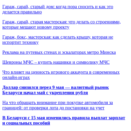
Гараж, сарай, старый дом: когда пора сносить и как это
делается правильно
Гараж, сарай, старая мастерская: что делать со строениями,
которые мешают новому проекту
Гараж, бокс, мастерская: как сделать крышу, которая не
испортит технику
Реклама на путевых стенах и эскалаторах метро Минска
Шевроны МЧС – купить нашивки и символику МЧС
Что влияет на ценность игрового аккаунта в современных
онлайн-играх
Доллар снизился перед 9 мая — валютный рынок
Беларуси начал май с укрепления рубля
На что обращать внимание при покупке автомобиля за
границей: от проверки лота до постановки на учет
В Беларуси с 15 мая изменились правила выплат зарплат
и социальных пособий