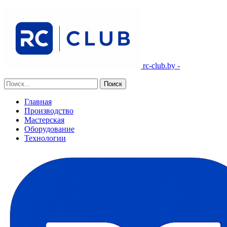
rc-club.by -
Главная
Производство
Мастерская
Оборудование
Технологии