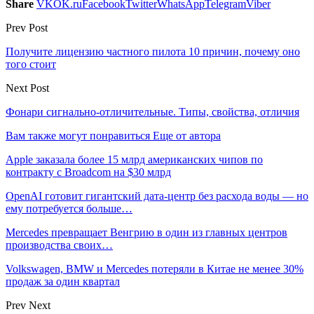
Share
VK
OK.ru
Facebook
Twitter
WhatsApp
Telegram
Viber
Prev Post
Получите лицензию частного пилота 10 причин, почему оно
того стоит
Next Post
Фонари сигнально-отличительные. Типы, свойства, отличия
Вам также могут понравиться
Еще от автора
Apple заказала более 15 млрд американских чипов по
контракту с Broadcom на $30 млрд
OpenAI готовит гигантский дата-центр без расхода воды — но
ему потребуется больше…
Mercedes превращает Венгрию в один из главных центров
производства своих…
Volkswagen, BMW и Mercedes потеряли в Китае не менее 30%
продаж за один квартал
Prev
Next