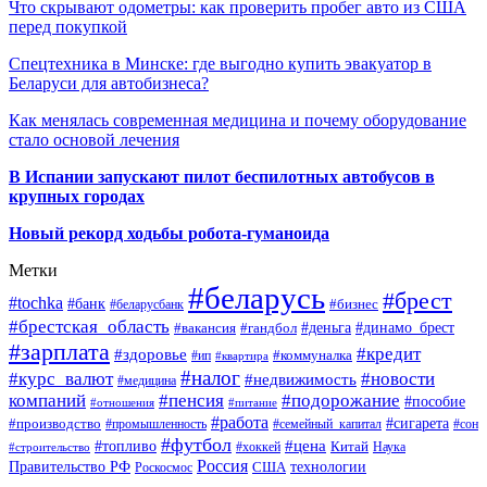
Что скрывают одометры: как проверить пробег авто из США
перед покупкой
Спецтехника в Минске: где выгодно купить эвакуатор в
Беларуси для автобизнеса?
Как менялась современная медицина и почему оборудование
стало основой лечения
В Испании запускают пилот беспилотных автобусов в
крупных городах
Новый рекорд ходьбы робота-гуманоида
Метки
#беларусь
#брест
#tochka
#банк
#бизнес
#беларусбанк
#брестская_область
#деньга
#динамо_брест
#вакансия
#гандбол
#зарплата
#кредит
#здоровье
#коммуналка
#ип
#квартира
#налог
#курс_валют
#новости
#недвижимость
#медицина
компаний
#пенсия
#подорожание
#пособие
#отношения
#питание
#работа
#производство
#сигарета
#промышленность
#семейный_капитал
#сон
#футбол
#цена
#топливо
Китай
Наука
#строительство
#хоккей
Россия
Правительство РФ
США
технологии
Роскосмос