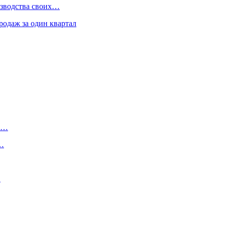
изводства своих…
родаж за один квартал
ту…
о…
…