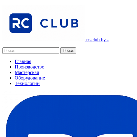
rc-club.by -
Главная
Производство
Мастерская
Оборудование
Технологии