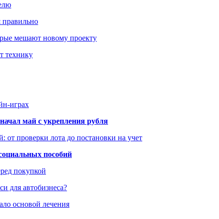
елю
я правильно
оторые мешают новому проекту
ит технику
йн-играх
начал май с укрепления рубля
: от проверки лота до постановки на учет
 социальных пособий
еред покупкой
си для автобизнеса?
ало основой лечения