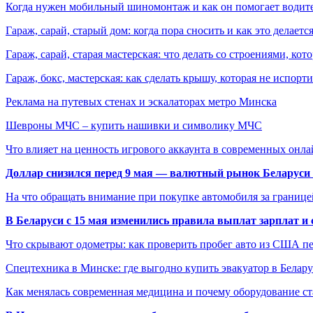
Когда нужен мобильный шиномонтаж и как он помогает водит
Гараж, сарай, старый дом: когда пора сносить и как это делаетс
Гараж, сарай, старая мастерская: что делать со строениями, к
Гараж, бокс, мастерская: как сделать крышу, которая не испорт
Реклама на путевых стенах и эскалаторах метро Минска
Шевроны МЧС – купить нашивки и символику МЧС
Что влияет на ценность игрового аккаунта в современных онла
Доллар снизился перед 9 мая — валютный рынок Беларуси 
На что обращать внимание при покупке автомобиля за границей
В Беларуси с 15 мая изменились правила выплат зарплат и
Что скрывают одометры: как проверить пробег авто из США п
Спецтехника в Минске: где выгодно купить эвакуатор в Белару
Как менялась современная медицина и почему оборудование ст