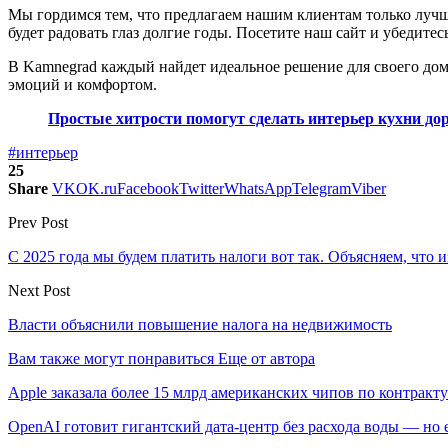
Мы гордимся тем, что предлагаем нашим клиентам только лучш
будет радовать глаз долгие годы. Посетите наш сайт и убедите
В Kamnegrad каждый найдет идеальное решение для своего дом
эмоций и комфортом.
Простые хитрости помогут сделать интерьер кухни до
#интерьер
25
Share
VK
OK.ru
Facebook
Twitter
WhatsApp
Telegram
Viber
Prev Post
С 2025 года мы будем платить налоги вот так. Объясняем, что 
Next Post
Власти объяснили повышение налога на недвижимость
Вам также могут понравиться
Еще от автора
Apple заказала более 15 млрд американских чипов по контракту
OpenAI готовит гигантский дата-центр без расхода воды — но