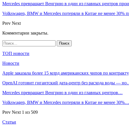
Mercedes превращает Венгрию в один из главных центров про
Volkswagen, BMW и Mercedes потеряли в Китае не менее 30% п
Prev
Next
Комментарии закрыты.
ТОП новости
Новости
Apple заказала более 15 млрд американских чипов по контрак
OpenAI готовит гигантский дата-центр без расхода воды — н
Mercedes превращает Венгрию в один из главных центров…
Volkswagen, BMW и Mercedes потеряли в Китае не менее 30%
Prev
Next
1 из 509
Статьи