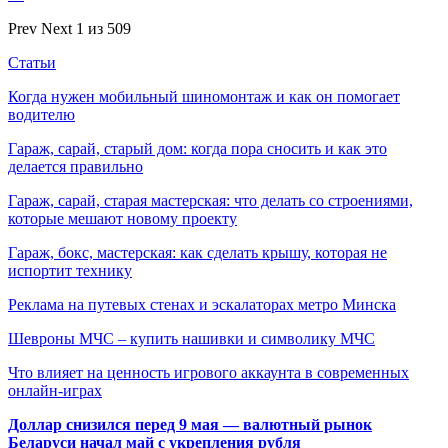
Prev
Next
1 из 509
Статьи
Когда нужен мобильный шиномонтаж и как он помогает
водителю
Гараж, сарай, старый дом: когда пора сносить и как это
делается правильно
Гараж, сарай, старая мастерская: что делать со строениями,
которые мешают новому проекту
Гараж, бокс, мастерская: как сделать крышу, которая не
испортит технику
Реклама на путевых стенах и эскалаторах метро Минска
Шевроны МЧС – купить нашивки и символику МЧС
Что влияет на ценность игрового аккаунта в современных
онлайн-играх
Доллар снизился перед 9 мая — валютный рынок
Беларуси начал май с укрепления рубля