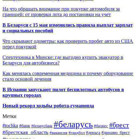
На что обращать внимание при покупке автомобиля за
границей: от проверки лота до постановки на учет
В Беларуси с 15 мая изменились правила выплат зарплат
и социальных пособий
Что скрывают одометры: как проверить пробег авто из США
перед покупкой
Спецтехника в Минске: где выгодно купить эвакуатор в
Беларуси для автобизнеса?
Как менялась современная медицина и почему оборудование
стало основой лечения
В Испании запускают пилот беспилотных автобусов в
крупных городах
Новый рекорд ходьбы робота-гуманоида
Метки
#беларусь
#брест
#tochka
#банк
#бизнес
#беларусбанк
#брестская_область
#деньга
#динамо_брест
#вакансия
#гандбол