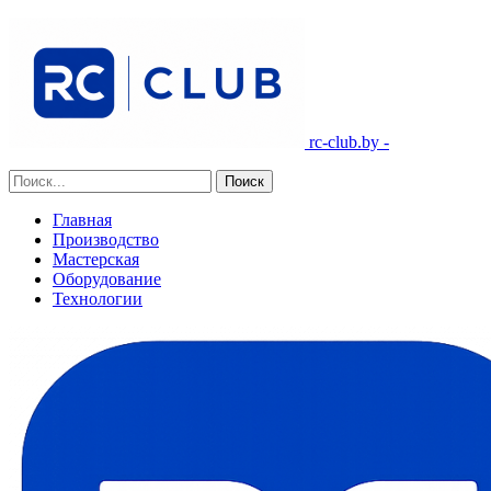
rc-club.by -
Главная
Производство
Мастерская
Оборудование
Технологии