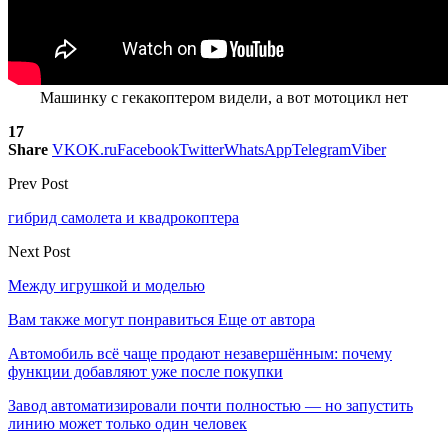
Машинку с гекакоптером видели, а вот мотоцикл нет
17
Share
VK
OK.ru
Facebook
Twitter
WhatsApp
Telegram
Viber
Prev Post
гибрид самолета и квадрокоптера
Next Post
Между игрушкой и моделью
Вам также могут понравиться
Еще от автора
Автомобиль всё чаще продают незавершённым: почему
функции добавляют уже после покупки
Завод автоматизировали почти полностью — но запустить
линию может только один человек