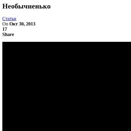
Необычненько
Статьи
On
Окт 30, 2013
17
Share