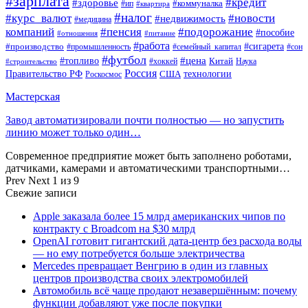
#зарплата
#кредит
#здоровье
#коммуналка
#ип
#квартира
#налог
#курс_валют
#новости
#недвижимость
#медицина
компаний
#пенсия
#подорожание
#пособие
#отношения
#питание
#работа
#производство
#сигарета
#промышленность
#семейный_капитал
#сон
#футбол
#цена
#топливо
Китай
Наука
#строительство
#хоккей
Россия
Правительство РФ
США
технологии
Роскосмос
Мастерская
Завод автоматизировали почти полностью — но запустить
линию может только один…
Современное предприятие может быть заполнено роботами,
датчиками, камерами и автоматическими транспортными…
Prev
Next
1 из 9
Свежие записи
Apple заказала более 15 млрд американских чипов по
контракту с Broadcom на $30 млрд
OpenAI готовит гигантский дата-центр без расхода воды
— но ему потребуется больше электричества
Mercedes превращает Венгрию в один из главных
центров производства своих электромобилей
Автомобиль всё чаще продают незавершённым: почему
функции добавляют уже после покупки