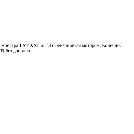
о монстра
LST XXL 2
1\8 c бензиновым мотором. Конечно,
9$ без доставки.