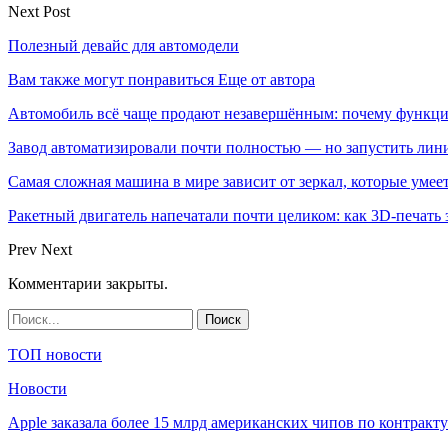
Next Post
Полезный девайс для автомодели
Вам также могут понравиться
Еще от автора
Автомобиль всё чаще продают незавершённым: почему функци
Завод автоматизировали почти полностью — но запустить лин
Самая сложная машина в мире зависит от зеркал, которые умее
Ракетный двигатель напечатали почти целиком: как 3D-печать
Prev
Next
Комментарии закрыты.
ТОП новости
Новости
Apple заказала более 15 млрд американских чипов по контрак