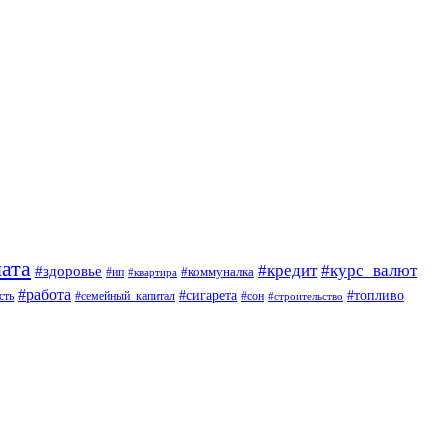
ата
#кредит
#курс_валют
#здоровье
#коммуналка
#ип
#квартира
#работа
#сигарета
#топливо
сть
#семейный_капитал
#сон
#строительство