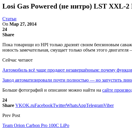
Losi Gas Powered (не нитро) LST XXL-2
Статьи
On
Мар 27, 2014
24
Share
Пока товарищи из HPI только дразнят своим бензиновым саваже
новость замечательная, смущает только объем этого двигателя 
Сейчас читают
Автомобиль всё чаще продают незавершённым: почему функ
Завод автоматизировали почти полностью — но запустить л
Больше фотографий и описание можно найти на
сайте произво
24
Share
VK
OK.ru
Facebook
Twitter
WhatsApp
Telegram
Viber
Prev Post
Team Orion Carbon Pro 100C LiPo