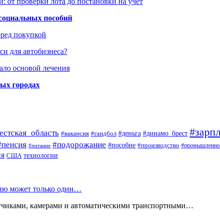
: от проверки лота до постановки на учет
 социальных пособий
еред покупкой
си для автобизнеса?
ало основой лечения
ных городах
#зарпл
естская_область
#деньга
#динамо_брест
#вакансия
#гандбол
#пенсия
#подорожание
#пособие
#производство
#промышленно
#питание
ия
США
технологии
нию может только один…
атчиками, камерами и автоматическими транспортными…