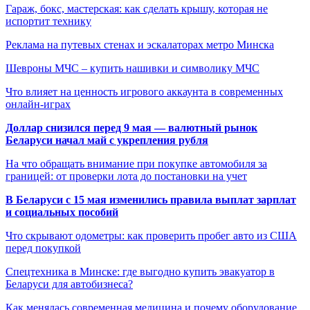
Гараж, бокс, мастерская: как сделать крышу, которая не
испортит технику
Реклама на путевых стенах и эскалаторах метро Минска
Шевроны МЧС – купить нашивки и символику МЧС
Что влияет на ценность игрового аккаунта в современных
онлайн-играх
Доллар снизился перед 9 мая — валютный рынок
Беларуси начал май с укрепления рубля
На что обращать внимание при покупке автомобиля за
границей: от проверки лота до постановки на учет
В Беларуси с 15 мая изменились правила выплат зарплат
и социальных пособий
Что скрывают одометры: как проверить пробег авто из США
перед покупкой
Спецтехника в Минске: где выгодно купить эвакуатор в
Беларуси для автобизнеса?
Как менялась современная медицина и почему оборудование