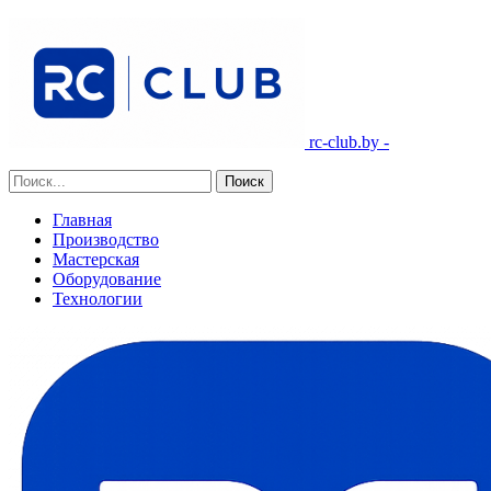
rc-club.by -
Главная
Производство
Мастерская
Оборудование
Технологии