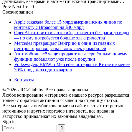
датчиками, камерами и автоматическими транспортными…
Prev
Next
1 из 9
Свежие записи
Apple заказала более 15 млрд американских чипов по
контракту с Broadcom на $30 млрд
OpenAI готовит гигантский дата-центр без расхода воды
— но ему потребуется больше электричества
Mercedes превращает Венгрию в один из главных
центров производства своих электромобилей
Автомобиль всё чаще продают незавершённым: почему
функции добавляют уже после покупки
Volkswagen, BMW и Mercedes потеряли в Китае не менее
30% продаж за один квартал
Контакты
© 2026 - RC-Club.by. Все права защищены.
Любое копирование материалов с нашего ресурса разрешается
только с обратной активной ссылкой на страницу статьи.
Все материалы опубликованные на сайте взяты с открытых
источников и других порталов интернета, все права на
авторство принадлежат их законным владельцам.
Sign in