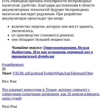
Есть очевидная причина популярности беспроводных
пылесосов: удобство. Благодаря достижениям в области
аккумуляторных технологий будущее беспроводных
пылесосов выглядит радужным. При разработке
аккумуляторов происходят три вещи:
количество энергии, которую они могут хранить,
увеличилось;
их производство становится дешевле;
они обладают большей мощностью.
Читайте также:
Отремонтировать Нельзя
Выбросить. Или как исправить неровный низ в
трикотажной футболке
#дом
#ремонт
21
Share
VK
OK.ru
Facebook
Twitter
WhatsApp
Telegram
Viber
Prev Post
Что означает новолуние в Тельце, которое совпадет с
гибридным солнечным затмением, как 20 апреля изменить
свою судьбу
Next Post