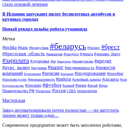
стало основой лечения
В Испании запускают пилот беспилотных автобусов в
крупных городах
Новый рекорд ходьбы робота-гуманоида
Метки
#беларусь
#брест
#tochka
#банк
#бизнес
#беларусбанк
#брестская_область
#деньга
#динамо_брест
#вакансия
#гандбол
#зарплата
#кредит
#здоровье
#коммуналка
#ип
#квартира
#налог
#курс_валют
#новости
#недвижимость
#медицина
компаний
#пенсия
#подорожание
#пособие
#отношения
#питание
#работа
#производство
#сигарета
#промышленность
#семейный_капитал
#сон
#футбол
#цена
#топливо
Китай
Наука
#строительство
#хоккей
Россия
Правительство РФ
США
технологии
Роскосмос
Мастерская
Завод автоматизировали почти полностью — но запустить
линию может только один…
Современное предприятие может быть заполнено роботами,