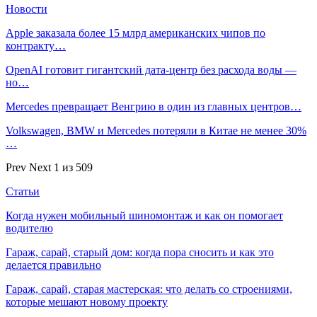
Новости
Apple заказала более 15 млрд американских чипов по
контракту…
OpenAI готовит гигантский дата-центр без расхода воды —
но…
Mercedes превращает Венгрию в один из главных центров…
Volkswagen, BMW и Mercedes потеряли в Китае не менее 30%
…
Prev
Next
1 из 509
Статьи
Когда нужен мобильный шиномонтаж и как он помогает
водителю
Гараж, сарай, старый дом: когда пора сносить и как это
делается правильно
Гараж, сарай, старая мастерская: что делать со строениями,
которые мешают новому проекту