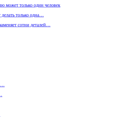
ию может только один человек
т делать только одна…
 заменяет сотни деталей…
ту…
о…
…