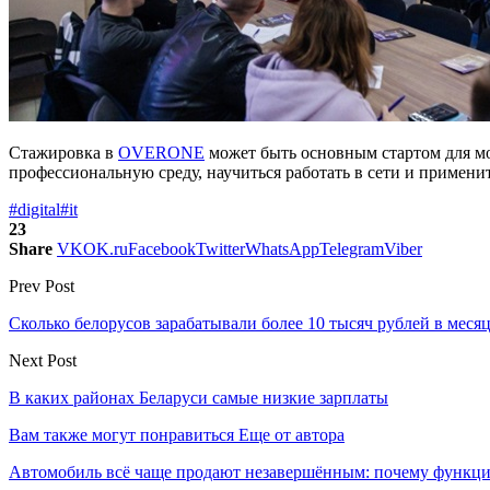
Стажировка в
OVERONE
может быть основным стартом для мо
профессиональную среду, научиться работать в сети и применит
#digital
#it
23
Share
VK
OK.ru
Facebook
Twitter
WhatsApp
Telegram
Viber
Prev Post
Сколько белорусов зарабатывали более 10 тысяч рублей в месяц
Next Post
В каких районах Беларуси самые низкие зарплаты
Вам также могут понравиться
Еще от автора
Автомобиль всё чаще продают незавершённым: почему функци