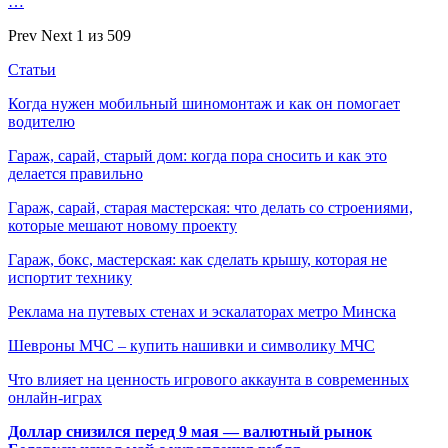
…
Prev
Next
1 из 509
Статьи
Когда нужен мобильный шиномонтаж и как он помогает
водителю
Гараж, сарай, старый дом: когда пора сносить и как это
делается правильно
Гараж, сарай, старая мастерская: что делать со строениями,
которые мешают новому проекту
Гараж, бокс, мастерская: как сделать крышу, которая не
испортит технику
Реклама на путевых стенах и эскалаторах метро Минска
Шевроны МЧС – купить нашивки и символику МЧС
Что влияет на ценность игрового аккаунта в современных
онлайн-играх
Доллар снизился перед 9 мая — валютный рынок