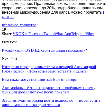
при вымерзании. Правильная схема позволяет повысить
сохранность посевов до 20%, подробнее о правильном
внесении микроудобрения для рапса можно прочитать
в
статье
.
#сельское_хозяйство
19
Share
VK
OK.ru
Facebook
Twitter
WhatsApp
Telegram
Viber
Prev Post
Русификация BYD E2: стоит ли делать прошивку?
Next Post
Интервью с предпринимателем и певицей Александрой
Плотниковой: «Пока есть время, вставать и делать»
Вам также могут понравиться
Еще от автора
Автомобиль всё чаще продают незавершённым: почему
функции добавляют уже после покупки
Завод автоматизировали почти полностью — но запустить
линию может только один человек