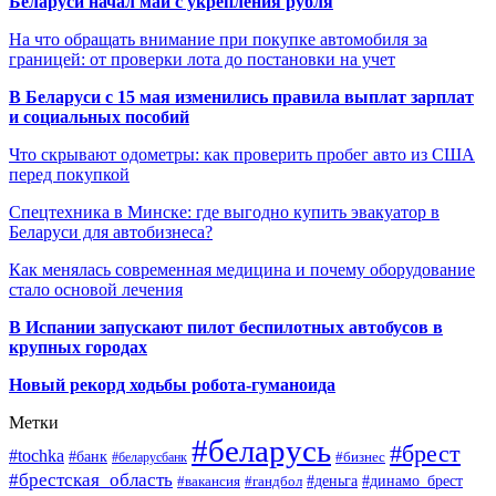
Беларуси начал май с укрепления рубля
На что обращать внимание при покупке автомобиля за
границей: от проверки лота до постановки на учет
В Беларуси с 15 мая изменились правила выплат зарплат
и социальных пособий
Что скрывают одометры: как проверить пробег авто из США
перед покупкой
Спецтехника в Минске: где выгодно купить эвакуатор в
Беларуси для автобизнеса?
Как менялась современная медицина и почему оборудование
стало основой лечения
В Испании запускают пилот беспилотных автобусов в
крупных городах
Новый рекорд ходьбы робота-гуманоида
Метки
#беларусь
#брест
#tochka
#банк
#бизнес
#беларусбанк
#брестская_область
#деньга
#динамо_брест
#вакансия
#гандбол