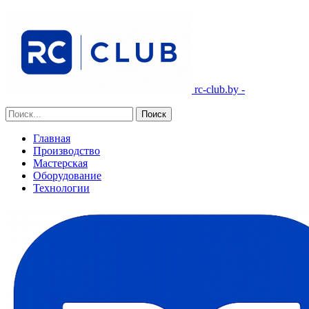
rc-club.by -
Главная
Производство
Мастерская
Оборудование
Технологии