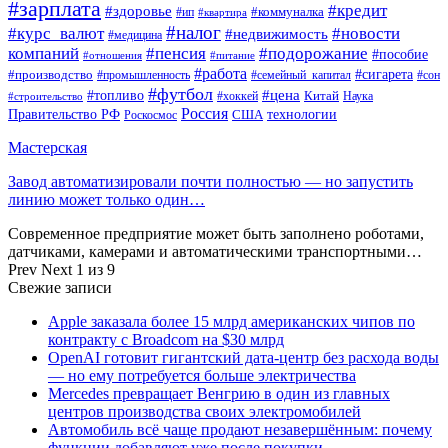
#зарплата
#кредит
#здоровье
#коммуналка
#ип
#квартира
#налог
#курс_валют
#новости
#недвижимость
#медицина
компаний
#пенсия
#подорожание
#пособие
#отношения
#питание
#работа
#производство
#сигарета
#промышленность
#семейный_капитал
#сон
#футбол
#цена
#топливо
Китай
Наука
#строительство
#хоккей
Россия
Правительство РФ
США
технологии
Роскосмос
Мастерская
Завод автоматизировали почти полностью — но запустить
линию может только один…
Современное предприятие может быть заполнено роботами,
датчиками, камерами и автоматическими транспортными…
Prev
Next
1 из 9
Свежие записи
Apple заказала более 15 млрд американских чипов по
контракту с Broadcom на $30 млрд
OpenAI готовит гигантский дата-центр без расхода воды
— но ему потребуется больше электричества
Mercedes превращает Венгрию в один из главных
центров производства своих электромобилей
Автомобиль всё чаще продают незавершённым: почему
функции добавляют уже после покупки