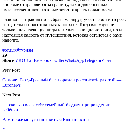
впервые отправляется за границу, так и для опытных
путешественников, которые хотят открыть новые места.
Главное — правильно выбрать маршрут, учесть свои интересы
и тщательно подготовиться к поездке. Тогда вас ждут не
только впечатляющие виды и захватывающие истории, но и
настоящая радость от путешествия, которая останется с вами
надолго.
#отдых
#туризм
29
Share
VK
OK.ru
Facebook
Twitter
WhatsApp
Telegram
Viber
Prev Post
Самолет Баку-Грозный был поражен российской ракетой —
Euronews
Next Post
На сколько возрастёт семейный бюджет при рождении
ребёнка
Вам также могут понравиться
Еще от автора