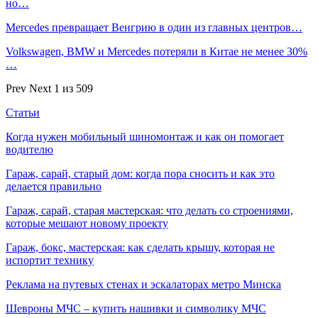
но…
Mercedes превращает Венгрию в один из главных центров…
Volkswagen, BMW и Mercedes потеряли в Китае не менее 30%
…
Prev
Next
1 из 509
Статьи
Когда нужен мобильный шиномонтаж и как он помогает
водителю
Гараж, сарай, старый дом: когда пора сносить и как это
делается правильно
Гараж, сарай, старая мастерская: что делать со строениями,
которые мешают новому проекту
Гараж, бокс, мастерская: как сделать крышу, которая не
испортит технику
Реклама на путевых стенах и эскалаторах метро Минска
Шевроны МЧС – купить нашивки и символику МЧС