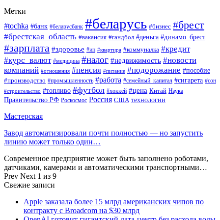
Метки
#беларусь
#брест
#tochka
#банк
#бизнес
#беларусбанк
#брестская_область
#деньга
#динамо_брест
#вакансия
#гандбол
#зарплата
#кредит
#здоровье
#коммуналка
#ип
#квартира
#налог
#курс_валют
#новости
#недвижимость
#медицина
компаний
#пенсия
#подорожание
#пособие
#отношения
#питание
#работа
#производство
#сигарета
#промышленность
#семейный_капитал
#сон
#футбол
#цена
#топливо
Китай
Наука
#строительство
#хоккей
Россия
Правительство РФ
США
технологии
Роскосмос
Мастерская
Завод автоматизировали почти полностью — но запустить
линию может только один…
Современное предприятие может быть заполнено роботами,
датчиками, камерами и автоматическими транспортными…
Prev
Next
1 из 9
Свежие записи
Apple заказала более 15 млрд американских чипов по
контракту с Broadcom на $30 млрд
OpenAI готовит гигантский дата-центр без расхода воды