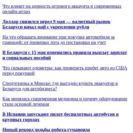
Что влияет на ценность игрового аккаунта в современных
онлайн-играх
Доллар снизился перед 9 мая — валютный рынок
Беларуси начал май с укрепления рубля
На что обращать внимание при покупке автомобиля за
границей: от проверки лота до постановки на учет
В Беларуси с 15 мая изменились правила выплат зарплат
и социальных пособий
Что скрывают одометры: как проверить пробег авто из США
перед покупкой
Спецтехника в Минске: где выгодно купить эвакуатор в
Беларуси для автобизнеса?
Как менялась современная медицина и почему оборудование
стало основой лечения
В Испании запускают пилот беспилотных автобусов в
крупных городах
Новый рекорд ходьбы робота-гуманоида