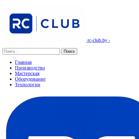
rc-club.by -
Главная
Производство
Мастерская
Оборудование
Технологии