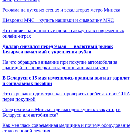
Реклама на путевых стенах и эскалаторах метро Минска
Шевроны МЧС – купить нашивки и символику МЧС
Что влияет на ценность игрового аккаунта в современных
онлайн-играх
Доллар снизился перед 9 мая — валютный рынок
Беларуси начал май с укрепления рубля
На что обращать внимание при покупке автомобиля за
границей: от проверки лота до постановки на учет
В Беларуси с 15 мая изменились правила выплат зарплат
и социальных пособий
Что скрывают одометры: как проверить пробег авто из США
перед покупкой
Спецтехника в Минске: где выгодно купить эвакуатор в
Беларуси для автобизнеса?
Как менялась современная медицина и почему оборудование
стало основой лечения