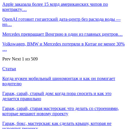
Apple заказала более 15 млрд американских чипов по
контракту…
OpenAI готовит гигантский дата-центр без расхода воды —
но…
Mercedes превращает Венгрию в один из главных центров…
Volkswagen, BMW и Mercedes потеряли в Китае не менее 30%
…
Prev
Next
1 из 509
Статьи
Когда нужен мобильный шиномонтаж и как он помогает
водителю
Гараж, сарай, старый дом: когда пора сносить и как это
делается правильно
Гараж, сарай, старая мастерская: что делать со строениями,
которые мешают новому проекту
Гараж, бокс, мастерская: как сделать крышу, которая не
испортит технику