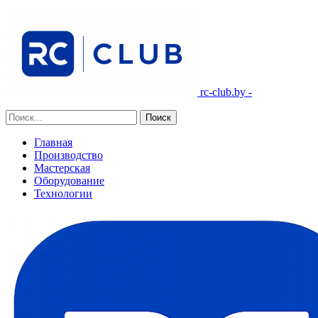
rc-club.by -
Главная
Производство
Мастерская
Оборудование
Технологии