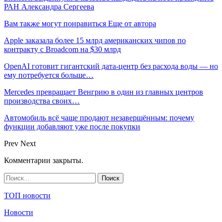
РАН Александра Сергеева
Вам также могут понравиться
Еще от автора
Apple заказала более 15 млрд американских чипов по
контракту с Broadcom на $30 млрд
OpenAI готовит гигантский дата-центр без расхода воды — но
ему потребуется больше…
Mercedes превращает Венгрию в один из главных центров
производства своих…
Автомобиль всё чаще продают незавершённым: почему
функции добавляют уже после покупки
Prev
Next
Комментарии закрыты.
ТОП новости
Новости