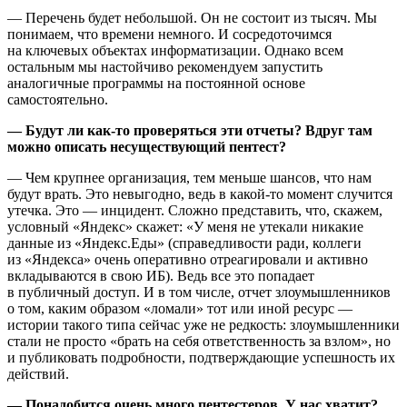
— Перечень будет небольшой. Он не состоит из тысяч. Мы
понимаем, что времени немного. И сосредоточимся
на ключевых объектах информатизации. Однако всем
остальным мы настойчиво рекомендуем запустить
аналогичные программы на постоянной основе
самостоятельно.
— Будут ли как-то проверяться эти отчеты? Вдруг там
можно описать несуществующий пентест?
— Чем крупнее организация, тем меньше шансов, что нам
будут врать. Это невыгодно, ведь в какой-то момент случится
утечка. Это — инцидент. Сложно представить, что, скажем,
условный «Яндекс» скажет: «У меня не утекали никакие
данные из «Яндекс.Еды» (справедливости ради, коллеги
из «Яндекса» очень оперативно отреагировали и активно
вкладываются в свою ИБ). Ведь все это попадает
в публичный доступ. И в том числе, отчет злоумышленников
о том, каким образом «ломали» тот или иной ресурс —
истории такого типа сейчас уже не редкость: злоумышленники
стали не просто «брать на себя ответственность за взлом», но
и публиковать подробности, подтверждающие успешность их
действий.
— Понадобится очень много пентестеров. У нас хватит?