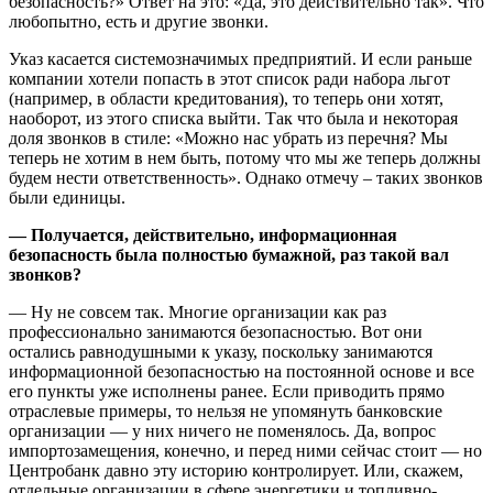
безопасность?» Ответ на это: «Да, это действительно так». Что
любопытно, есть и другие звонки.
Указ касается системозначимых предприятий. И если раньше
компании хотели попасть в этот список ради набора льгот
(например, в области кредитования), то теперь они хотят,
наоборот, из этого списка выйти. Так что была и некоторая
доля звонков в стиле: «Можно нас убрать из перечня? Мы
теперь не хотим в нем быть, потому что мы же теперь должны
будем нести ответственность». Однако отмечу – таких звонков
были единицы.
— Получается, действительно, информационная
безопасность была полностью бумажной, раз такой вал
звонков?
— Ну не совсем так. Многие организации как раз
профессионально занимаются безопасностью. Вот они
остались равнодушными к указу, поскольку занимаются
информационной безопасностью на постоянной основе и все
его пункты уже исполнены ранее. Если приводить прямо
отраслевые примеры, то нельзя не упомянуть банковские
организации — у них ничего не поменялось. Да, вопрос
импортозамещения, конечно, и перед ними сейчас стоит — но
Центробанк давно эту историю контролирует. Или, скажем,
отдельные организации в сфере энергетики и топливно-