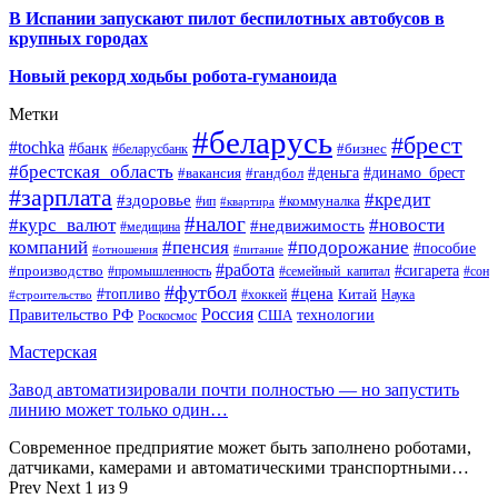
В Испании запускают пилот беспилотных автобусов в
крупных городах
Новый рекорд ходьбы робота-гуманоида
Метки
#беларусь
#брест
#tochka
#банк
#бизнес
#беларусбанк
#брестская_область
#деньга
#динамо_брест
#вакансия
#гандбол
#зарплата
#кредит
#здоровье
#коммуналка
#ип
#квартира
#налог
#курс_валют
#новости
#недвижимость
#медицина
компаний
#пенсия
#подорожание
#пособие
#отношения
#питание
#работа
#производство
#сигарета
#промышленность
#семейный_капитал
#сон
#футбол
#цена
#топливо
Китай
Наука
#строительство
#хоккей
Россия
Правительство РФ
США
технологии
Роскосмос
Мастерская
Завод автоматизировали почти полностью — но запустить
линию может только один…
Современное предприятие может быть заполнено роботами,
датчиками, камерами и автоматическими транспортными…
Prev
Next
1 из 9