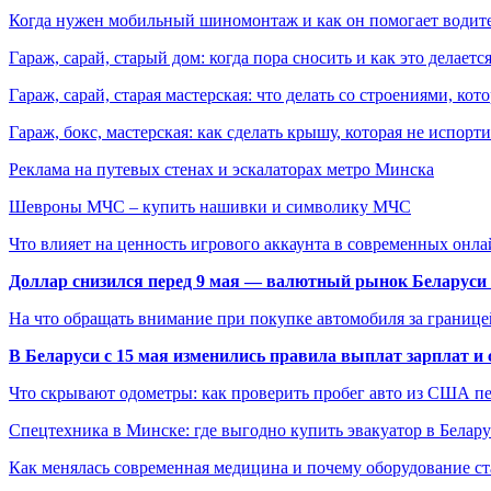
Когда нужен мобильный шиномонтаж и как он помогает водит
Гараж, сарай, старый дом: когда пора сносить и как это делаетс
Гараж, сарай, старая мастерская: что делать со строениями, к
Гараж, бокс, мастерская: как сделать крышу, которая не испорт
Реклама на путевых стенах и эскалаторах метро Минска
Шевроны МЧС – купить нашивки и символику МЧС
Что влияет на ценность игрового аккаунта в современных онла
Доллар снизился перед 9 мая — валютный рынок Беларуси 
На что обращать внимание при покупке автомобиля за границей
В Беларуси с 15 мая изменились правила выплат зарплат и
Что скрывают одометры: как проверить пробег авто из США п
Спецтехника в Минске: где выгодно купить эвакуатор в Белару
Как менялась современная медицина и почему оборудование ст