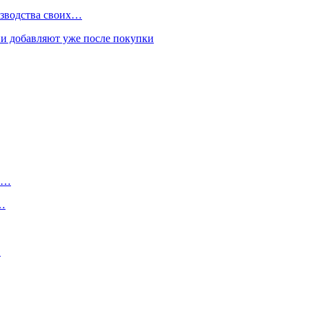
изводства своих…
и добавляют уже после покупки
ту…
о…
…