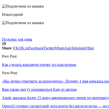
Новогодний
Поделки для дома
19
Share
VK
OK.ru
Facebook
Twitter
WhatsApp
Telegram
Viber
Prev Post
Как сделать красивую елочку из пластилина
Next Post
«Вы лично отвечаете за инциденты». Почему 1 мая началась н
Вам также могут понравиться
Еще от автора
Apple заказала более 15 млрд американских чипов по контракту
OpenAI готовит гигантский дата-центр без расхода воды — но