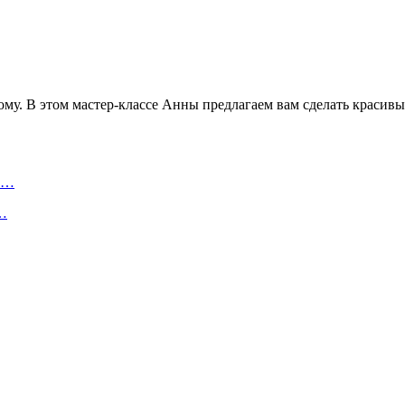
ому. В этом мастер-классе Анны предлагаем вам сделать краси
ту…
о…