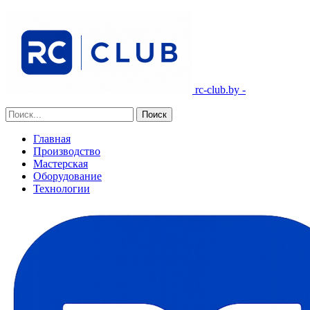
rc-club.by -
Главная
Производство
Мастерская
Оборудование
Технологии