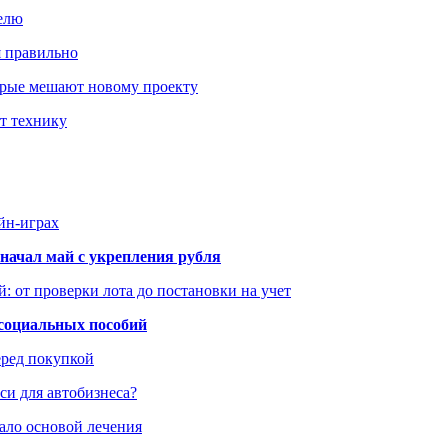
елю
я правильно
оторые мешают новому проекту
ит технику
йн-играх
начал май с укрепления рубля
: от проверки лота до постановки на учет
 социальных пособий
еред покупкой
си для автобизнеса?
ало основой лечения