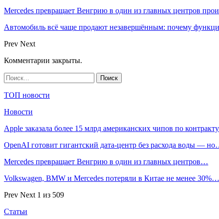
Mercedes превращает Венгрию в один из главных центров про
Автомобиль всё чаще продают незавершённым: почему функци
Prev
Next
Комментарии закрыты.
ТОП новости
Новости
Apple заказала более 15 млрд американских чипов по контрак
OpenAI готовит гигантский дата-центр без расхода воды — н
Mercedes превращает Венгрию в один из главных центров…
Volkswagen, BMW и Mercedes потеряли в Китае не менее 30%
Prev
Next
1 из 509
Статьи