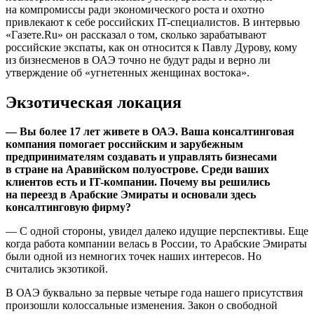
на компромиссы ради экономического роста и охотно
привлекают к себе российских IT-специалистов. В интервью
«Газете.Ru» он рассказал о том, сколько зарабатывают
российские экспаты, как он относится к Павлу Дурову, кому
из бизнесменов в ОАЭ точно не будут рады и верно ли
утверждение об «угнетенных женщинах востока».
Экзотическая локация
— Вы более 17 лет живете в ОАЭ. Ваша консалтинговая
компания помогает российским и зарубежным
предпринимателям создавать и управлять бизнесами
в стране на Аравийском полуострове. Среди ваших
клиентов есть и IT-компании. Почему вы решились
на переезд в Арабские Эмираты и основали здесь
консалтинговую фирму?
— С одной стороны, увидел далеко идущие перспективы. Еще
когда работа компании велась в России, то Арабские Эмираты
были одной из немногих точек наших интересов. Но
считались экзотикой.
В ОАЭ буквально за первые четыре года нашего присутствия
произошли колоссальные изменения. Закон о свободной