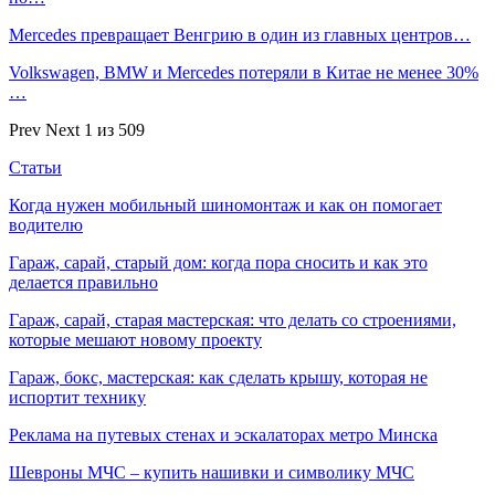
Mercedes превращает Венгрию в один из главных центров…
Volkswagen, BMW и Mercedes потеряли в Китае не менее 30%
…
Prev
Next
1 из 509
Статьи
Когда нужен мобильный шиномонтаж и как он помогает
водителю
Гараж, сарай, старый дом: когда пора сносить и как это
делается правильно
Гараж, сарай, старая мастерская: что делать со строениями,
которые мешают новому проекту
Гараж, бокс, мастерская: как сделать крышу, которая не
испортит технику
Реклама на путевых стенах и эскалаторах метро Минска
Шевроны МЧС – купить нашивки и символику МЧС