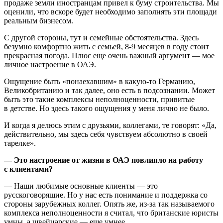
продаже земли иностранцам привел к буму строительства. Мы
оценили, что вскоре будет необходимо заполнять эти площади
реальным бизнесом.
С другой стороны, тут и семейные обстоятельства. Здесь
безумно комфортно жить с семьей, 8-9 месяцев в году стоит
прекрасная погода. Плюс еще очень важный аргумент — мое
личное настроение в ОАЭ.
Ощущение быть «понаехавшим» в какую-то Германию,
Великобританию и так далее, оно есть в подсознании. Может
быть это такие комплексы неполноценности, привитые
в детстве. Но здесь такого ощущения у меня лично не было.
И когда я делюсь этим с друзьями, коллегами, те говорят: «Да,
действительно, мы здесь себя чувствуем абсолютно в своей
тарелке».
— Это настроение от жизни в ОАЭ повлияло на работу
с клиентами?
— Наши любимые основные клиенты — это
русскоговорящие. Но у нас есть понимание и поддержка со
стороны зарубежных коллег. Опять же, из-за так называемого
комплекса неполноценности я считал, что британские юристы
умны, а швейцарские — еще умнее.