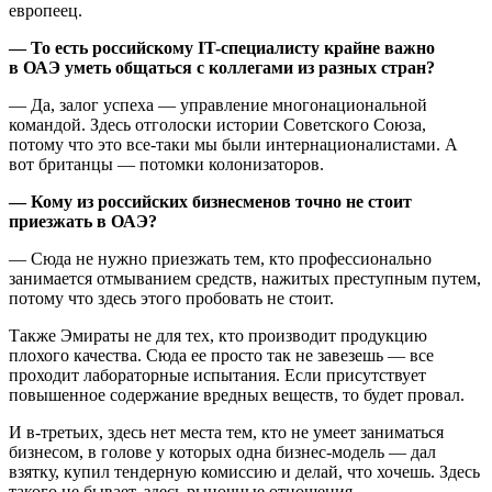
европеец.
— То есть российскому IT-специалисту крайне важно
в ОАЭ уметь общаться с коллегами из разных стран?
— Да, залог успеха — управление многонациональной
командой. Здесь отголоски истории Советского Союза,
потому что это все-таки мы были интернационалистами. А
вот британцы — потомки колонизаторов.
— Кому из российских бизнесменов точно не стоит
приезжать в ОАЭ?
— Сюда не нужно приезжать тем, кто профессионально
занимается отмыванием средств, нажитых преступным путем,
потому что здесь этого пробовать не стоит.
Также Эмираты не для тех, кто производит продукцию
плохого качества. Сюда ее просто так не завезешь — все
проходит лабораторные испытания. Если присутствует
повышенное содержание вредных веществ, то будет провал.
И в-третьих, здесь нет места тем, кто не умеет заниматься
бизнесом, в голове у которых одна бизнес-модель — дал
взятку, купил тендерную комиссию и делай, что хочешь. Здесь
такого не бывает, здесь рыночные отношения.