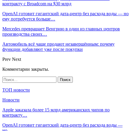
контракту с Broadcom на $30 млрд
OpenAI готовит гигантский дата-центр без расхода воды — но
ему потребуется больше…
Mercedes превращает Венгрию в один из главных центров
производства своих…
Автомобиль всё чаще продают незавершённым: почему
функции добавляют уже после покупки
Prev
Next
Комментарии закрыты.
ТОП новости
Новости
Apple заказала более 15 млрд американских чипов по
контракту…
OpenAI готовит гигантский дата-центр без расхода воды —
но…