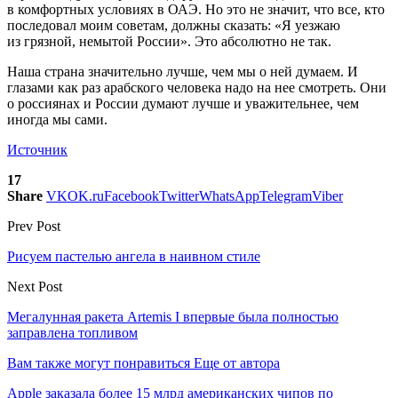
в комфортных условиях в ОАЭ. Но это не значит, что все, кто
последовал моим советам, должны сказать: «Я уезжаю
из грязной, немытой России». Это абсолютно не так.
Наша страна значительно лучше, чем мы о ней думаем. И
глазами как раз арабского человека надо на нее смотреть. Они
о россиянах и России думают лучше и уважительнее, чем
иногда мы сами.
Источник
17
Share
VK
OK.ru
Facebook
Twitter
WhatsApp
Telegram
Viber
Prev Post
Рисуем пастелью ангела в наивном стиле
Next Post
Мегалунная ракета Artemis I впервые была полностью
заправлена топливом
Вам также могут понравиться
Еще от автора
Apple заказала более 15 млрд американских чипов по