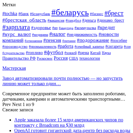
Метки
#беларусь
#брест
#tochka
#банк
#бизнес
#беларусбанк
#брестская_область
#деньга
#динамо_брест
#вакансия
#гандбол
#зарплата
#кредит
#здоровье
#коммуналка
#ип
#квартира
#налог
#курс_валют
#новости
#недвижимость
#медицина
компаний
#пенсия
#подорожание
#пособие
#отношения
#питание
#работа
#производство
#сигарета
#промышленность
#семейный_капитал
#сон
#футбол
#цена
#топливо
Китай
Наука
#строительство
#хоккей
Россия
Правительство РФ
США
технологии
Роскосмос
Мастерская
Завод автоматизировали почти полностью — но запустить
линию может только один…
Современное предприятие может быть заполнено роботами,
датчиками, камерами и автоматическими транспортными…
Prev
Next
1 из 9
Свежие записи
Apple заказала более 15 млрд американских чипов по
контракту с Broadcom на $30 млрд
OpenAI готовит гигантский дата-центр без расхода воды