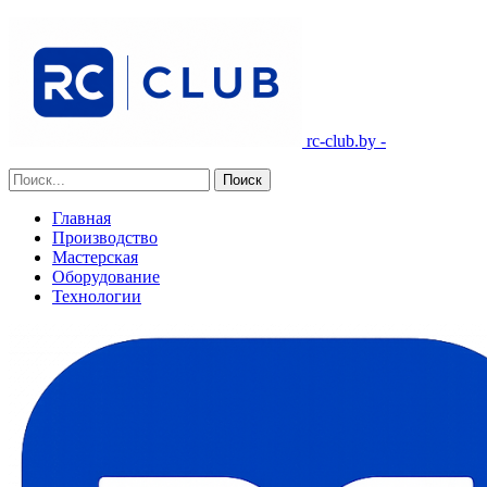
rc-club.by -
Главная
Производство
Мастерская
Оборудование
Технологии