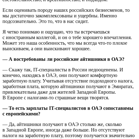
Если оценивать породу наших российских бизнесменов, то
мы достаточно закомплексованы и ущербны. Именно
подсознательно. Это то, что в нас сидит.
Я четко понимаю и ощущаю, что ты встречаешься
с иностранным коллегой, и он о тебе хорошего впечатления.
Может это наша особенность, что мы всегда что-то плохое
выискиваем, а они выискивают хорошее.
— А востребованы ли российские айтишники в ОАЭ?
— Скажу так, IT-специалисты в России недооценены. И
конечно, находясь в ОАЭ, они получают комфортную
заработную плату. Учитывая отсутствие подоходного налога,
заработная плата, которую айтишники получают в Эмиратах,
привлекательна даже для жителей Западной Европы.
В Европе с налогами-то страшные вещи творятся.
— То есть зарплаты IT-специалистов в ОАЭ сопоставимы
с европейскими?
— Да, айтишники получают в ОАЭ столько же, сколько
в Западной Европе, иногда даже больше. Но отсутствуют
налоги на заработную плату, поэтому получается значительно