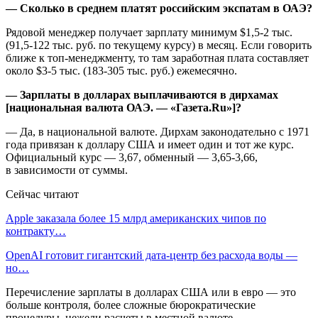
— Сколько в среднем платят российским экспатам в ОАЭ?
Рядовой менеджер получает зарплату минимум $1,5-2 тыс.
(91,5-122 тыс. руб. по текущему курсу) в месяц. Если говорить
ближе к топ-менеджменту, то там заработная плата составляет
около $3-5 тыс. (183-305 тыс. руб.) ежемесячно.
— Зарплаты в долларах выплачиваются в дирхамах
[национальная валюта ОАЭ. — «Газета.Ru»]?
— Да, в национальной валюте. Дирхам законодательно с 1971
года привязан к доллару США и имеет один и тот же курс.
Официальный курс — 3,67, обменный — 3,65-3,66,
в зависимости от суммы.
Сейчас читают
Apple заказала более 15 млрд американских чипов по
контракту…
OpenAI готовит гигантский дата-центр без расхода воды —
но…
Перечисление зарплаты в долларах США или в евро — это
больше контроля, более сложные бюрократические
процедуры, нежели расчеты в местной валюте.