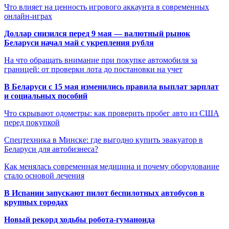
Что влияет на ценность игрового аккаунта в современных
онлайн-играх
Доллар снизился перед 9 мая — валютный рынок
Беларуси начал май с укрепления рубля
На что обращать внимание при покупке автомобиля за
границей: от проверки лота до постановки на учет
В Беларуси с 15 мая изменились правила выплат зарплат
и социальных пособий
Что скрывают одометры: как проверить пробег авто из США
перед покупкой
Спецтехника в Минске: где выгодно купить эвакуатор в
Беларуси для автобизнеса?
Как менялась современная медицина и почему оборудование
стало основой лечения
В Испании запускают пилот беспилотных автобусов в
крупных городах
Новый рекорд ходьбы робота-гуманоида