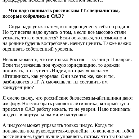
— Что надо понимать российским IT-специалистам,
которые собрались в ОАЭ?
— Сюда надо уезжать тем, кто недооценен у себя на родине.
Но тут всегда надо думать о том, а если все массово стали
уезжать, то кто останется? Если остаешься, то возможно и
на родине будешь востребован, начнут ценить. Также важно
оценивать собственный уровень.
Нельзя забывать, что не только Россия — кузница IT-кадров.
Если ты уезжаешь под чужую юрисдикцию, то должен
понимать, что тут есть Индия, которая «шлепает»
айтишников, как угорелая. Они все так же, как и ты,
разбираются в IT. А сможешь ли ты составить им
конкуренцию?
Я смело скажу, что российские бизнесмены-айтишники дают
им фору. Но если брать рядового айтишника, который тупо
приехал в ОАЭ работу искать, то не уверен. Надо понимать:
индусы в виртуальном мире наступают.
А индусом может управлять только индус. Когда ты
попадаешь под руководителя-европейца, то конечно он тобой,
россиянином, будет лучше управлять, потому что ты больше