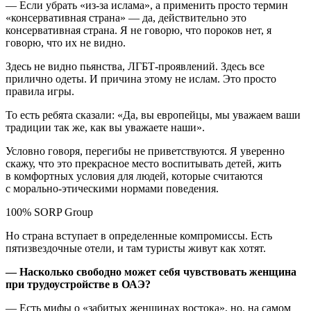
— Если убрать «из-за ислама», а применить просто термин
«консервативная страна» — да, действительно это
консервативная страна. Я не говорю, что пороков нет, я
говорю, что их не видно.
Здесь не видно пьянства, ЛГБТ-проявлений. Здесь все
прилично одеты. И причина этому не ислам. Это просто
правила игры.
То есть ребята сказали: «Да, вы европейцы, мы уважаем ваши
традиции так же, как вы уважаете наши».
Условно говоря, перегибы не приветствуются. Я уверенно
скажу, что это прекрасное место воспитывать детей, жить
в комфортных условия для людей, которые считаются
с морально-этическими нормами поведения.
100% SORP Group
Но страна вступает в определенные компромиссы. Есть
пятизвездочные отели, и там туристы живут как хотят.
— Насколько свободно может себя чувствовать женщина
при трудоустройстве в ОАЭ?
— Есть мифы о «забитых женщинах востока», но, на самом