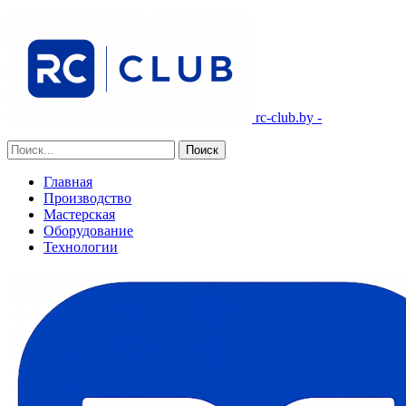
rc-club.by -
Главная
Производство
Мастерская
Оборудование
Технологии