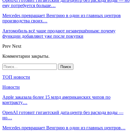
OpenAI готовит гигантский дата-центр без расхода воды — но
ему потребуется больше…
Mercedes превращает Венгрию в один из главных центров
производства своих…
Автомобиль всё чаще продают незавершённым: почему
функции добавляют уже после покупки
Prev
Next
Комментарии закрыты.
ТОП новости
Новости
Apple заказала более 15 млрд американских чипов по
контракту…
OpenAI готовит гигантский дата-центр без расхода воды —
но…
Mercedes превращает Венгрию в один из главных центров…