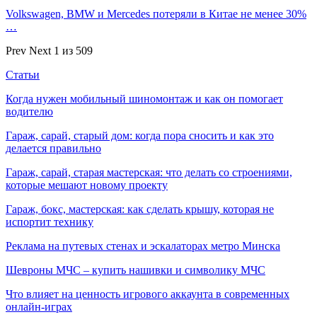
Volkswagen, BMW и Mercedes потеряли в Китае не менее 30%
…
Prev
Next
1 из 509
Статьи
Когда нужен мобильный шиномонтаж и как он помогает
водителю
Гараж, сарай, старый дом: когда пора сносить и как это
делается правильно
Гараж, сарай, старая мастерская: что делать со строениями,
которые мешают новому проекту
Гараж, бокс, мастерская: как сделать крышу, которая не
испортит технику
Реклама на путевых стенах и эскалаторах метро Минска
Шевроны МЧС – купить нашивки и символику МЧС
Что влияет на ценность игрового аккаунта в современных
онлайн-играх