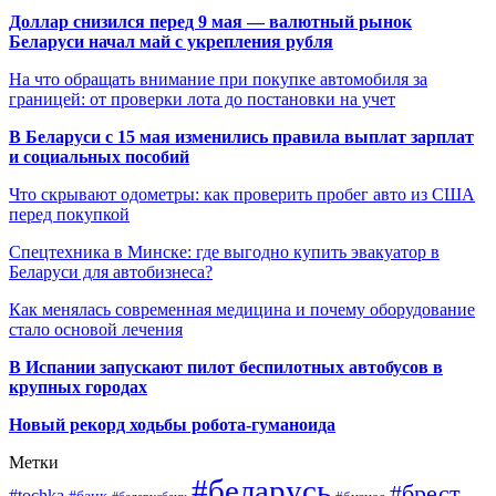
Доллар снизился перед 9 мая — валютный рынок
Беларуси начал май с укрепления рубля
На что обращать внимание при покупке автомобиля за
границей: от проверки лота до постановки на учет
В Беларуси с 15 мая изменились правила выплат зарплат
и социальных пособий
Что скрывают одометры: как проверить пробег авто из США
перед покупкой
Спецтехника в Минске: где выгодно купить эвакуатор в
Беларуси для автобизнеса?
Как менялась современная медицина и почему оборудование
стало основой лечения
В Испании запускают пилот беспилотных автобусов в
крупных городах
Новый рекорд ходьбы робота-гуманоида
Метки
#беларусь
#брест
#tochka
#банк