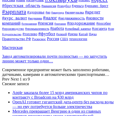
#бизнес
#беларусбанк
#брестская_область
#деньга
#динамо_брест
#вакансия
#гандбол
#зарплата
#кредит
#здоровье
#коммуналка
#ип
#квартира
#налог
#курс_валют
#новости
#недвижимость
#медицина
компаний
#пенсия
#подорожание
#пособие
#отношения
#питание
#работа
#производство
#сигарета
#промышленность
#семейный_капитал
#сон
#футбол
#цена
#топливо
Китай
Наука
#строительство
#хоккей
Россия
Правительство РФ
США
технологии
Роскосмос
Мастерская
Завод автоматизировали почти полностью — но запустить
линию может только один…
Современное предприятие может быть заполнено роботами,
датчиками, камерами и автоматическими транспортными…
Prev
Next
1 из 9
Свежие записи
Apple заказала более 15 млрд американских чипов по
контракту с Broadcom на $30 млрд
OpenAI готовит гигантский дата-центр без расхода воды
— но ему потребуется больше электричества
Mercedes превращает Венгрию в один из главных
центров производства своих электромобилей