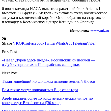
утечек. С тех пор они были исправлены, сообщает НАСА.
6 июня команда НАСА выкатила ракетный блок Artemis I
высотой 322 фута (98 метров), включая систему космического
запуска и космический корабль Orion, обратно на стартовую
площадку в Космическом центре Кеннеди во Флориде.
Источник:
www.mk.ru
20
Share
VK
OK.ru
Facebook
Twitter
WhatsApp
Telegram
Viber
Prev Post
«Павел Дуров здесь звезда». Российский бизнесмен —
о Дубае, зарплатах в IT и арабских женщинах
Next Post
Талантливейший но слишком исполнительный Лютов
Вам также могут понравиться
Еще от автора
Apple заказала более 15 млрд американских чипов по
контракту с Broadcom на $30 млрд