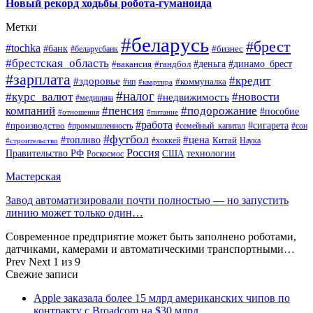
Новый рекорд ходьбы робота-гуманоида
Метки
#беларусь
#брест
#tochka
#банк
#бизнес
#беларусбанк
#брестская_область
#деньга
#динамо_брест
#вакансия
#гандбол
#зарплата
#кредит
#здоровье
#коммуналка
#ип
#квартира
#налог
#курс_валют
#новости
#недвижимость
#медицина
компаний
#пенсия
#подорожание
#пособие
#отношения
#питание
#работа
#производство
#сигарета
#промышленность
#семейный_капитал
#сон
#футбол
#цена
#топливо
Китай
Наука
#строительство
#хоккей
Россия
Правительство РФ
США
технологии
Роскосмос
Мастерская
Завод автоматизировали почти полностью — но запустить
линию может только один…
Современное предприятие может быть заполнено роботами,
датчиками, камерами и автоматическими транспортными…
Prev
Next
1 из 9
Свежие записи
Apple заказала более 15 млрд американских чипов по
контракту с Broadcom на $30 млрд