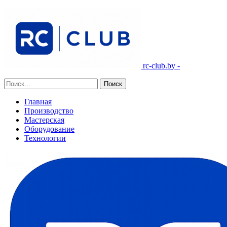
rc-club.by -
Главная
Производство
Мастерская
Оборудование
Технологии