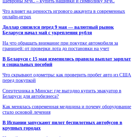
Шевроны МЧС – купить нашивки и символику МЧС
Что влияет на ценность игрового аккаунта в современных
онлайн-играх
Доллар снизился перед 9 мая — валютный рынок
Беларуси начал май с укрепления рубля
На что обращать внимание при покупке автомобиля за
границей: от проверки лота до постановки на учет
В Беларуси с 15 мая изменились правила выплат зарплат
и социальных пособий
Что скрывают одометры: как проверить пробег авто из США
перед покупкой
Спецтехника в Минске: где выгодно купить эвакуатор в
Беларуси для автобизнеса?
Как менялась современная медицина и почему оборудование
стало основой лечения
В Испании запускают пилот беспилотных автобусов в
крупных городах