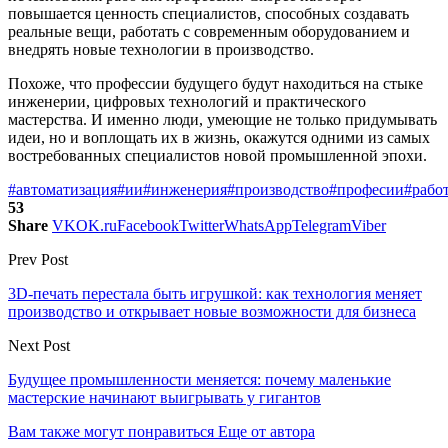
повышается ценность специалистов, способных создавать
реальные вещи, работать с современным оборудованием и
внедрять новые технологии в производство.
Похоже, что профессии будущего будут находиться на стыке
инженерии, цифровых технологий и практического
мастерства. И именно люди, умеющие не только придумывать
идеи, но и воплощать их в жизнь, окажутся одними из самых
востребованных специалистов новой промышленной эпохи.
#автоматизация
#ии
#инженерия
#производство
#професии
#рабо
53
Share
VK
OK.ru
Facebook
Twitter
WhatsApp
Telegram
Viber
Prev Post
3D-печать перестала быть игрушкой: как технология меняет
производство и открывает новые возможности для бизнеса
Next Post
Будущее промышленности меняется: почему маленькие
мастерские начинают выигрывать у гигантов
Вам также могут понравиться
Еще от автора