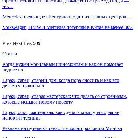
OpenAI готовит гигантский дата-центр без расхода воды —
но…
Mercedes превращает Венгрию в один из главных центров…
Volkswagen, BMW и Mercedes потеряли в Китае не менее 30%
…
Prev
Next
1 из 509
Статьи
Когда нужен мобильный шиномонтаж и как он помогает
водителю
Гараж, сарай, старый дом: когда пора сносить и как это
делается правильно
Гараж, сарай, старая мастерская: что делать со строениями,
которые мешают новому проекту
Гараж, бокс, мастерская: как сделать крышу, которая не
испортит технику
Реклама на путевых стенах и эскалаторах метро Минска