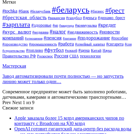
Метки
#беларусь
#брест
#tochka
#банк
#бизнес
#беларусбанк
#брестская_область
#деньга
#динамо_брест
#вакансия
#гандбол
#зарплата
#кредит
#здоровье
#коммуналка
#ип
#квартира
#налог
#курс_валют
#новости
#недвижимость
#медицина
компаний
#пенсия
#подорожание
#пособие
#отношения
#питание
#работа
#производство
#сигарета
#промышленность
#семейный_капитал
#сон
#футбол
#цена
#топливо
Китай
Наука
#строительство
#хоккей
Россия
Правительство РФ
США
технологии
Роскосмос
Мастерская
Завод автоматизировали почти полностью — но запустить
линию может только один…
Современное предприятие может быть заполнено роботами,
датчиками, камерами и автоматическими транспортными…
Prev
Next
1 из 9
Свежие записи
Apple заказала более 15 млрд американских чипов по
контракту с Broadcom на $30 млрд
OpenAI готовит гигантский дата-центр без расхода воды