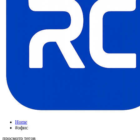
Home
#офис
просмотр тегов