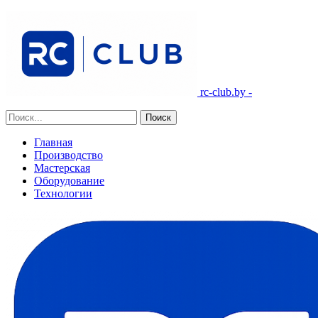
rc-club.by -
Главная
Производство
Мастерская
Оборудование
Технологии