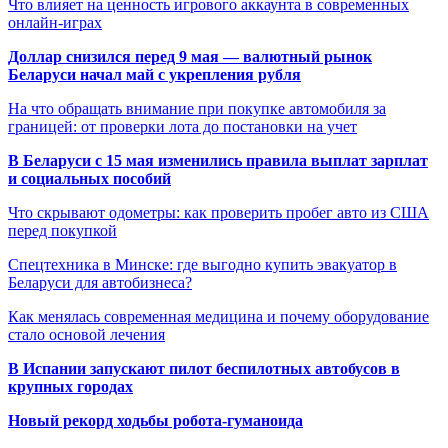
Что влияет на ценность игрового аккаунта в современных
онлайн-играх
Доллар снизился перед 9 мая — валютный рынок
Беларуси начал май с укрепления рубля
На что обращать внимание при покупке автомобиля за
границей: от проверки лота до постановки на учет
В Беларуси с 15 мая изменились правила выплат зарплат
и социальных пособий
Что скрывают одометры: как проверить пробег авто из США
перед покупкой
Спецтехника в Минске: где выгодно купить эвакуатор в
Беларуси для автобизнеса?
Как менялась современная медицина и почему оборудование
стало основой лечения
В Испании запускают пилот беспилотных автобусов в
крупных городах
Новый рекорд ходьбы робота-гуманоида