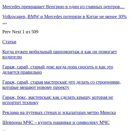
Mercedes превращает Венгрию в один из главных центров…
Volkswagen, BMW и Mercedes потеряли в Китае не менее 30%
…
Prev
Next
1 из 509
Статьи
Когда нужен мобильный шиномонтаж и как он помогает
водителю
Гараж, сарай, старый дом: когда пора сносить и как это
делается правильно
Гараж, сарай, старая мастерская: что делать со строениями,
которые мешают новому проекту
Гараж, бокс, мастерская: как сделать крышу, которая не
испортит технику
Реклама на путевых стенах и эскалаторах метро Минска
Шевроны МЧС – купить нашивки и символику МЧС