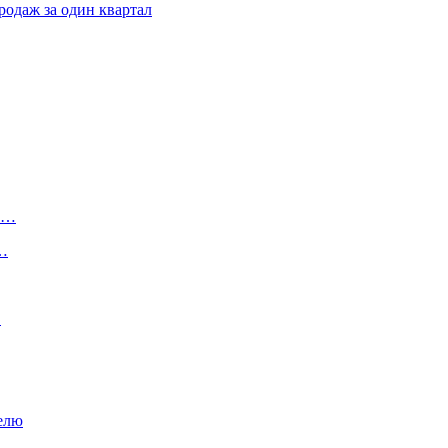
родаж за один квартал
ту…
о…
…
елю