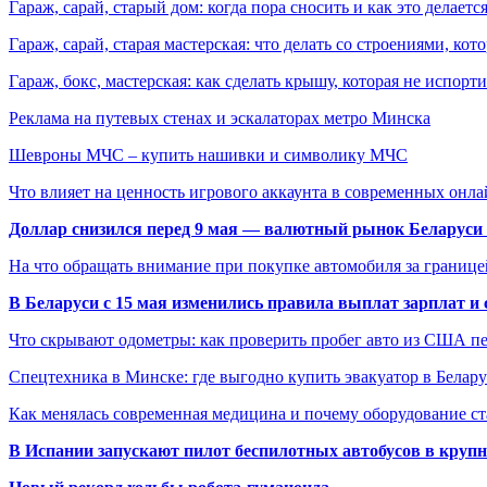
Гараж, сарай, старый дом: когда пора сносить и как это делаетс
Гараж, сарай, старая мастерская: что делать со строениями, к
Гараж, бокс, мастерская: как сделать крышу, которая не испорт
Реклама на путевых стенах и эскалаторах метро Минска
Шевроны МЧС – купить нашивки и символику МЧС
Что влияет на ценность игрового аккаунта в современных онла
Доллар снизился перед 9 мая — валютный рынок Беларуси 
На что обращать внимание при покупке автомобиля за границей
В Беларуси с 15 мая изменились правила выплат зарплат и
Что скрывают одометры: как проверить пробег авто из США п
Спецтехника в Минске: где выгодно купить эвакуатор в Белару
Как менялась современная медицина и почему оборудование ст
В Испании запускают пилот беспилотных автобусов в круп