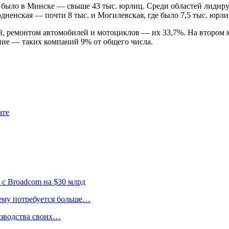
было в Минске — свыше 43 тыс. юрлиц. Среди областей лидирует
родненская — почти 8 тыс. и Могилевская, где было 7,5 тыс. юрл
й, ремонтом автомобилей и мотоциклов — их 33,7%. На втором 
ание — таких компаний 9% от общего числа.
ате
 с Broadcom на $30 млрд
 ему потребуется больше…
изводства своих…