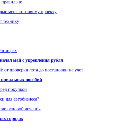
я правильно
оторые мешают новому проекту
ит технику
йн-играх
начал май с укрепления рубля
: от проверки лота до постановки на учет
 социальных пособий
еред покупкой
си для автобизнеса?
ало основой лечения
ных городах