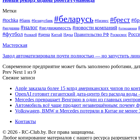
Новый рекорд ходьбы робота-гуманоида
Метки
#беларусь
#брест
#tochka
#бр
#банк
#бизнес
#беларусбанк
#налог
#новости компаний
#недвижимость
#медицина
#отношения
#футбол
Росс
#цена
Правительство РФ
Китай
Наука
Роскосмос
#хоккей
Мастерская
Завод автоматизировали почти полностью — но запустить ли
Современное предприятие может быть заполнено роботами, д
Prev
Next
1 из 9
Свежие записи
Apple заказала более 15 млрд американских чипов по кон
OpenAI готовит гигантский дата-центр без расхода воды 
Mercedes превращает Венгрию в один из главных центро
Автомобиль всё чаще продают незавершённым: почему ф
Volkswagen, BMW и Mercedes потеряли в Китае не менее 
Контакты
© 2026 - RC-Club.by. Все права защищены.
Любое копирование материалов с нашего ресурса разрешается т