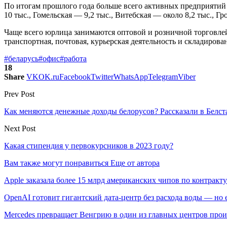
По итогам прошлого года больше всего активных предприятий 
10 тыс., Гомельская — 9,2 тыс., Витебская — около 8,2 тыс., Г
Чаще всего юрлица занимаются оптовой и розничной торговле
транспортная, почтовая, курьерская деятельность и складиров
#беларусь
#офис
#работа
18
Share
VK
OK.ru
Facebook
Twitter
WhatsApp
Telegram
Viber
Prev Post
Как меняются денежные доходы белорусов? Рассказали в Белст
Next Post
Какая стипендия у первокурсников в 2023 году?
Вам также могут понравиться
Еще от автора
Apple заказала более 15 млрд американских чипов по контракту
OpenAI готовит гигантский дата-центр без расхода воды — но
Mercedes превращает Венгрию в один из главных центров про