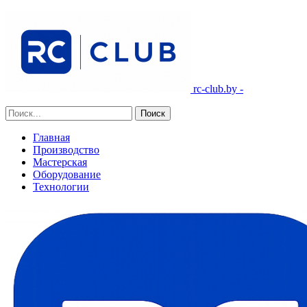
rc-club.by -
Главная
Производство
Мастерская
Оборудование
Технологии