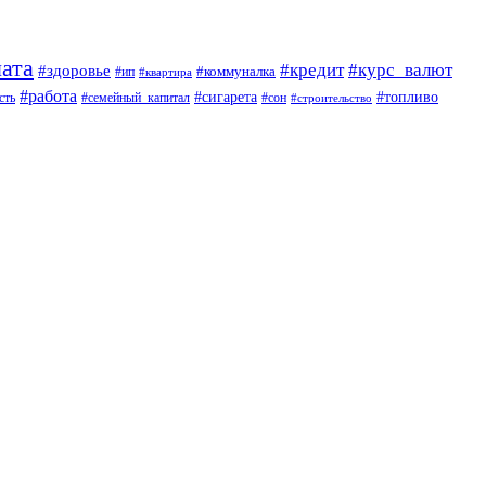
ата
#кредит
#курс_валют
#здоровье
#коммуналка
#ип
#квартира
#работа
#сигарета
#топливо
сть
#семейный_капитал
#сон
#строительство