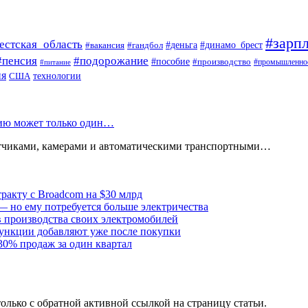
#зарпл
естская_область
#деньга
#динамо_брест
#вакансия
#гандбол
#пенсия
#подорожание
#пособие
#производство
#промышленно
#питание
ия
США
технологии
нию может только один…
атчиками, камерами и автоматическими транспортными…
тракту с Broadcom на $30 млрд
— но ему потребуется больше электричества
в производства своих электромобилей
ункции добавляют уже после покупки
30% продаж за один квартал
олько с обратной активной ссылкой на страницу статьи.