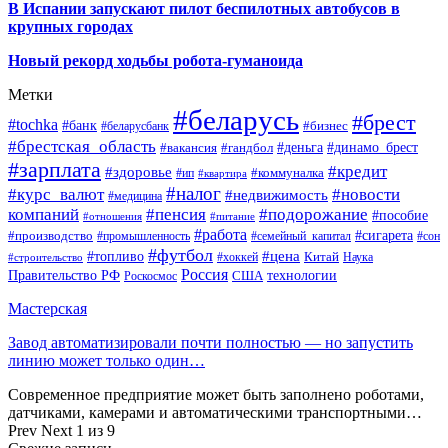
В Испании запускают пилот беспилотных автобусов в
крупных городах
Новый рекорд ходьбы робота-гуманоида
Метки
#беларусь
#брест
#tochka
#банк
#бизнес
#беларусбанк
#брестская_область
#деньга
#динамо_брест
#вакансия
#гандбол
#зарплата
#кредит
#здоровье
#коммуналка
#ип
#квартира
#налог
#курс_валют
#новости
#недвижимость
#медицина
компаний
#пенсия
#подорожание
#пособие
#отношения
#питание
#работа
#производство
#сигарета
#промышленность
#семейный_капитал
#сон
#футбол
#цена
#топливо
Китай
Наука
#строительство
#хоккей
Россия
Правительство РФ
США
технологии
Роскосмос
Мастерская
Завод автоматизировали почти полностью — но запустить
линию может только один…
Современное предприятие может быть заполнено роботами,
датчиками, камерами и автоматическими транспортными…
Prev
Next
1 из 9