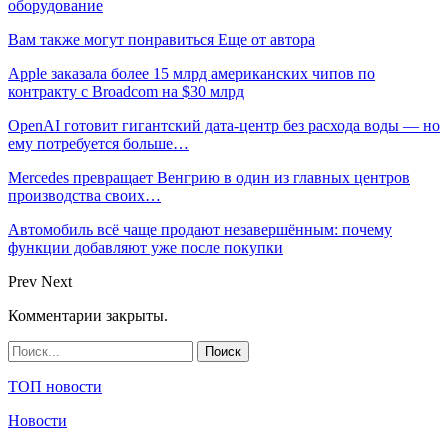
оборудование
Вам также могут понравиться
Еще от автора
Apple заказала более 15 млрд американских чипов по
контракту с Broadcom на $30 млрд
OpenAI готовит гигантский дата-центр без расхода воды — но
ему потребуется больше…
Mercedes превращает Венгрию в один из главных центров
производства своих…
Автомобиль всё чаще продают незавершённым: почему
функции добавляют уже после покупки
Prev
Next
Комментарии закрыты.
ТОП новости
Новости