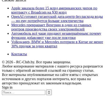
Свежие записи
Apple заказала более 15 млрд американских чипов по
контракту с Broadcom на $30 млрд
OpenAI готовит гигантский дата-центр без расхода воды
— но ему потребуется больше электричества
Mercedes превращает Венгрию в один из главных
центров производства своих электромобилей
Автомобиль всё чаще продают незавершённым: почему
функции добавляют уже после покупки
Volkswagen, BMW и Mercedes потеряли в Китае не менее
30% продаж за один квартал
Контакты
© 2026 - RC-Club.by. Все права защищены.
Любое копирование материалов с нашего ресурса разрешается
только с обратной активной ссылкой на страницу статьи.
Все материалы опубликованные на сайте взяты с открытых
источников и других порталов интернета, все права на
авторство принадлежат их законным владельцам.
Sign in