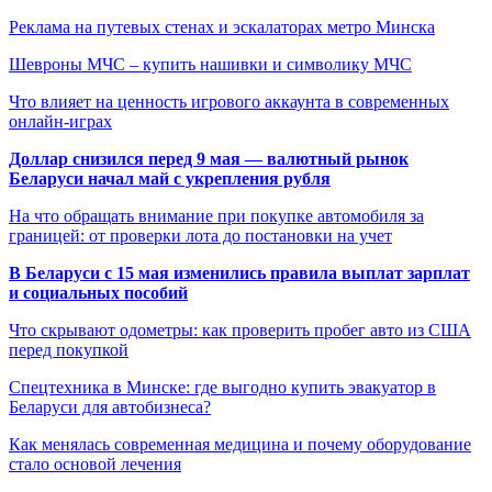
Реклама на путевых стенах и эскалаторах метро Минска
Шевроны МЧС – купить нашивки и символику МЧС
Что влияет на ценность игрового аккаунта в современных
онлайн-играх
Доллар снизился перед 9 мая — валютный рынок
Беларуси начал май с укрепления рубля
На что обращать внимание при покупке автомобиля за
границей: от проверки лота до постановки на учет
В Беларуси с 15 мая изменились правила выплат зарплат
и социальных пособий
Что скрывают одометры: как проверить пробег авто из США
перед покупкой
Спецтехника в Минске: где выгодно купить эвакуатор в
Беларуси для автобизнеса?
Как менялась современная медицина и почему оборудование
стало основой лечения