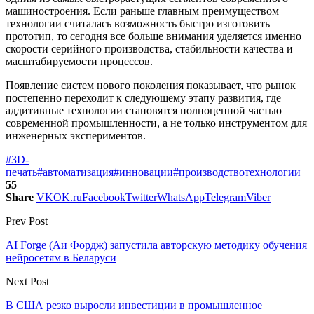
машиностроения. Если раньше главным преимуществом
технологии считалась возможность быстро изготовить
прототип, то сегодня все больше внимания уделяется именно
скорости серийного производства, стабильности качества и
масштабируемости процессов.
Появление систем нового поколения показывает, что рынок
постепенно переходит к следующему этапу развития, где
аддитивные технологии становятся полноценной частью
современной промышленности, а не только инструментом для
инженерных экспериментов.
#3D-
печать
#автоматизация
#инновации
#производство
технологии
55
Share
VK
OK.ru
Facebook
Twitter
WhatsApp
Telegram
Viber
Prev Post
AI Forge (Аи Фордж) запустила авторскую методику обучения
нейросетям в Беларуси
Next Post
В США резко выросли инвестиции в промышленное