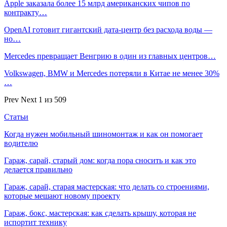
Apple заказала более 15 млрд американских чипов по
контракту…
OpenAI готовит гигантский дата-центр без расхода воды —
но…
Mercedes превращает Венгрию в один из главных центров…
Volkswagen, BMW и Mercedes потеряли в Китае не менее 30%
…
Prev
Next
1 из 509
Статьи
Когда нужен мобильный шиномонтаж и как он помогает
водителю
Гараж, сарай, старый дом: когда пора сносить и как это
делается правильно
Гараж, сарай, старая мастерская: что делать со строениями,
которые мешают новому проекту
Гараж, бокс, мастерская: как сделать крышу, которая не
испортит технику