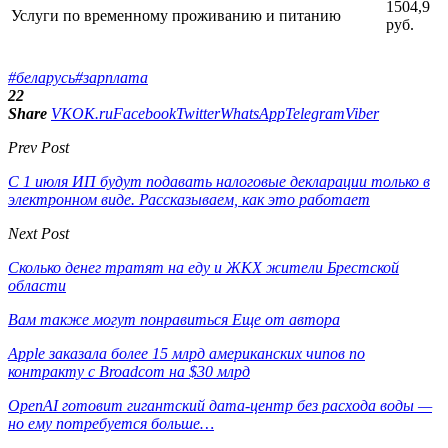
1504,9
Услуги по временному проживанию и питанию
руб.
#беларусь
#зарплата
22
Share
VK
OK.ru
Facebook
Twitter
WhatsApp
Telegram
Viber
Prev Post
С 1 июля ИП будут подавать налоговые декларации только в
электронном виде. Рассказываем, как это работает
Next Post
Сколько денег тратят на еду и ЖКХ жители Брестской
области
Вам также могут понравиться
Еще от автора
Apple заказала более 15 млрд американских чипов по
контракту с Broadcom на $30 млрд
OpenAI готовит гигантский дата-центр без расхода воды —
но ему потребуется больше…