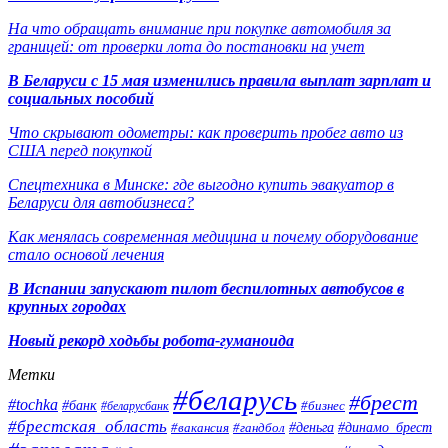
На что обращать внимание при покупке автомобиля за
границей: от проверки лота до постановки на учет
В Беларуси с 15 мая изменились правила выплат зарплат и
социальных пособий
Что скрывают одометры: как проверить пробег авто из
США перед покупкой
Спецтехника в Минске: где выгодно купить эвакуатор в
Беларуси для автобизнеса?
Как менялась современная медицина и почему оборудование
стало основой лечения
В Испании запускают пилот беспилотных автобусов в
крупных городах
Новый рекорд ходьбы робота-гуманоида
Метки
#беларусь
#брест
#tochka
#банк
#бизнес
#беларусбанк
#брестская_область
#деньга
#динамо_брест
#вакансия
#гандбол