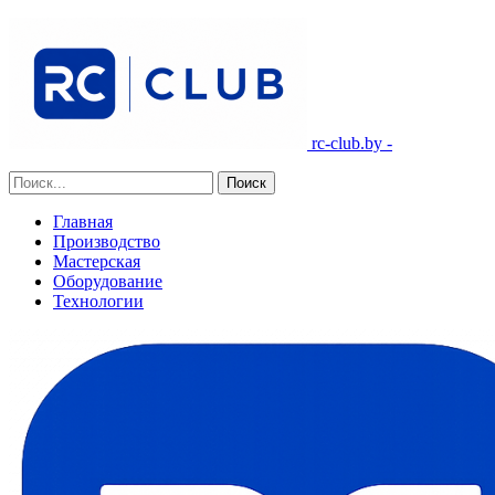
rc-club.by -
Главная
Производство
Мастерская
Оборудование
Технологии