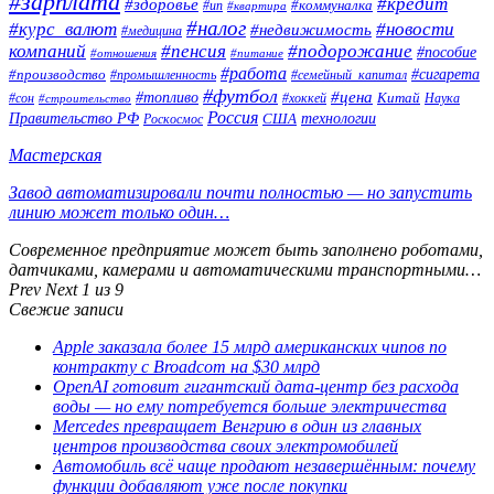
#зарплата
#кредит
#здоровье
#коммуналка
#ип
#квартира
#налог
#курс_валют
#новости
#недвижимость
#медицина
компаний
#пенсия
#подорожание
#пособие
#отношения
#питание
#работа
#производство
#сигарета
#промышленность
#семейный_капитал
#футбол
#цена
#топливо
Китай
Наука
#сон
#строительство
#хоккей
Россия
Правительство РФ
США
технологии
Роскосмос
Мастерская
Завод автоматизировали почти полностью — но запустить
линию может только один…
Современное предприятие может быть заполнено роботами,
датчиками, камерами и автоматическими транспортными…
Prev
Next
1 из 9
Свежие записи
Apple заказала более 15 млрд американских чипов по
контракту с Broadcom на $30 млрд
OpenAI готовит гигантский дата-центр без расхода
воды — но ему потребуется больше электричества
Mercedes превращает Венгрию в один из главных
центров производства своих электромобилей
Автомобиль всё чаще продают незавершённым: почему
функции добавляют уже после покупки