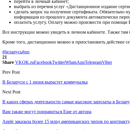
перейти в личный кабинет;
выбрать из перечня услуг «Дистанционное издание серт
сделать запрос на получение сертификата. Обязательно н
информация из прошлого документа автоматически перен
оплатить услугу. Оплату можно произвести при помощи
Все инструкции можно увидеть в личном кабинете. Также там б
Кроме того, дистанционно можно и приостановить действие сер
#беларусь
#ип
21
Share
VK
OK.ru
Facebook
Twitter
WhatsApp
Telegram
Viber
Prev Post
В Беларуси с 1 июня вырастет коммуналка
Next Post
В каких сферах деятельности самые высокие зарплаты в Белару
Вам также могут понравиться
Еще от автора
Apple заказала более 15 млрд американских чипов по контракту