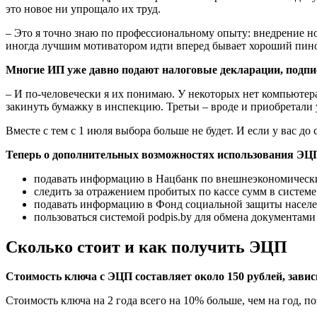
это новое ни упрощало их труд.
– Это я точно знаю по профессиональному опыту: внедрение н
иногда лучшим мотиватором идти вперед бывает хороший пинок
Многие ИП уже давно подают налоговые декларации, подписа
– И по-человечески я их понимаю. У некоторых нет компьютера
закинуть бумажку в инспекцию. Третьи – вроде и приобретали у
Вместе с тем с 1 июля выбора больше не будет. И если у вас до
Теперь о дополнительных возможностях использования ЭЦ
подавать информацию в Нацбанк по внешнеэкономическим
следить за отражением пробитых по кассе сумм в систе
подавать информацию в Фонд социальной защиты населе
пользоваться системой podpis.by для обмена документам
Сколько стоит и как получить ЭЦП
Стоимость ключа с ЭЦП составляет около 150 рублей, завис
Стоимость ключа на 2 года всего на 10% больше, чем на год, п