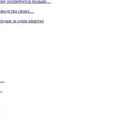
 ему потребуется больше…
изводства своих…
родаж за один квартал
ту…
о…
…