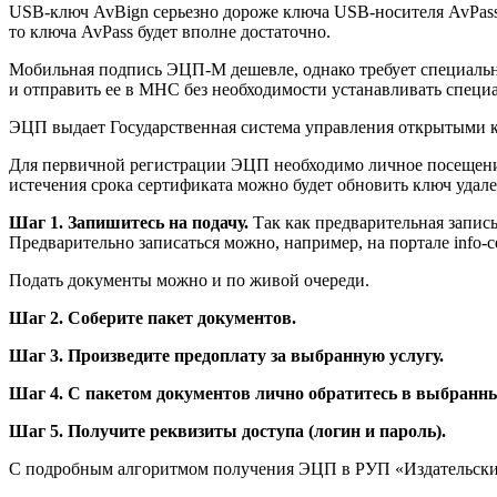
USB-ключ AvBign серьезно дороже ключа USB-носителя AvPass,
то ключа AvPass будет вполне достаточно.
Мобильная подпись ЭЦП-М дешевле, однако требует специальн
и отправить ее в МНС без необходимости устанавливать специ
ЭЦП выдает Государственная система управления открытыми 
Для первичной регистрации ЭЦП необходимо личное посещение од
истечения срока сертификата можно будет обновить ключ удал
Шаг 1. Запишитесь на подачу.
Так как предварительная запись 
Предварительно записаться можно, например, на портале info-cente
Подать документы можно и по живой очереди.
Шаг 2. Соберите пакет документов.
Шаг 3. Произведите предоплату за выбранную услугу.
Шаг 4. С пакетом документов лично обратитесь в выбранн
Шаг 5. Получите реквизиты доступа (логин и пароль).
С подробным алгоритмом получения ЭЦП в РУП «Издательский ц