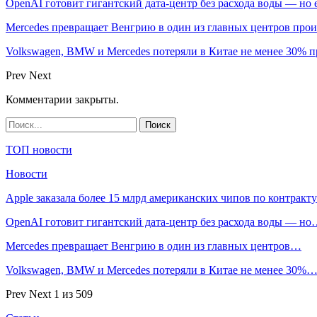
OpenAI готовит гигантский дата-центр без расхода воды — но
Mercedes превращает Венгрию в один из главных центров про
Volkswagen, BMW и Mercedes потеряли в Китае не менее 30% п
Prev
Next
Комментарии закрыты.
ТОП новости
Новости
Apple заказала более 15 млрд американских чипов по контрак
OpenAI готовит гигантский дата-центр без расхода воды — н
Mercedes превращает Венгрию в один из главных центров…
Volkswagen, BMW и Mercedes потеряли в Китае не менее 30%
Prev
Next
1 из 509