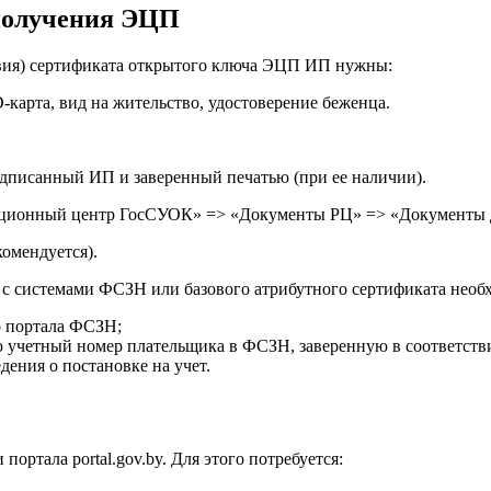
получения ЭЦП
ствия) сертификата открытого ключа ЭЦП ИП нужны:
-карта, вид на жительство, удостоверение беженца.
одписанный ИП и заверенный печатью (при ее наличии).
страционный центр ГосСУОК» => «Документы РЦ» => «Документы 
комендуется).
с системами ФСЗН или базового атрибутного сертификата необх
 портала ФСЗН;
 учетный номер плательщика в ФСЗН, заверенную в соответстви
ния о постановке на учет.
тала portal.gov.by. Для этого потребуется: