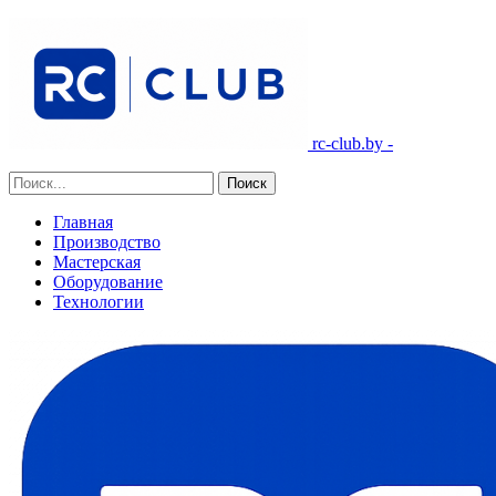
rc-club.by -
Главная
Производство
Мастерская
Оборудование
Технологии