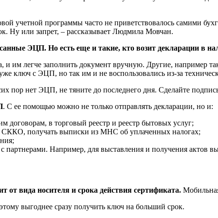
овой учетной программы часто не приветствовалось самими бухг
. Ну или запрет, – рассказывает Людмила Мовчан.
нные ЭЦП. Но есть еще и такие, кто возит декларации в нал
, и им легче заполнить документ вручную. Другие, например так
же ключ с ЭЦП, но так им и не воспользовались из-за техническ
 сих пор нет ЭЦП, не тяните до последнего дня. Сделайте подпись
П
. С ее помощью можно не только отправлять декларации, но и:
 договорам, в торговый реестр и реестр бытовых услуг;
ме СККО, получать выписки из МНС об уплаченных налогах;
ния;
и с партнерами. Например, для выставления и получения актов 
ит от вида носителя и срока действия сертификата.
Мобильная
оэтому выгоднее сразу получить ключ на больший срок.