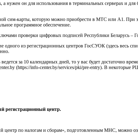
 а нужен он для использования в терминальных серверах и для 
ой сим-карты, которую можно приобрести в МТС или А1. При э
альное программное обеспечение.
ключами проверки цифровых подписей Республики Беларусь – 
ного из регистрационных центров ГосСУОК (здесь весь список – 
енно.
ведется за 10 календарных дней, то у вас будет достаточно врем
r.by (https://info-center.by/services/pki/pre-entry). В некоторые
ый регистрационный центр.
ентр по налогам и сборам», подготовленным МНС, можно ознако