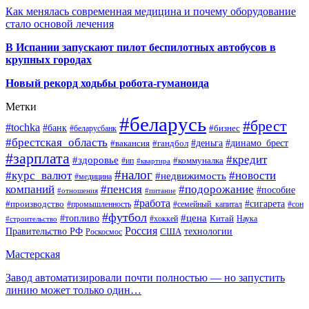
Как менялась современная медицина и почему оборудование
стало основой лечения
В Испании запускают пилот беспилотных автобусов в
крупных городах
Новый рекорд ходьбы робота-гуманоида
Метки
#беларусь
#брест
#tochka
#банк
#бизнес
#беларусбанк
#брестская_область
#деньга
#динамо_брест
#вакансия
#гандбол
#зарплата
#кредит
#здоровье
#коммуналка
#ип
#квартира
#налог
#курс_валют
#новости
#недвижимость
#медицина
компаний
#пенсия
#подорожание
#пособие
#отношения
#питание
#работа
#производство
#сигарета
#промышленность
#семейный_капитал
#сон
#футбол
#цена
#топливо
Китай
Наука
#строительство
#хоккей
Россия
Правительство РФ
США
технологии
Роскосмос
Мастерская
Завод автоматизировали почти полностью — но запустить
линию может только один…