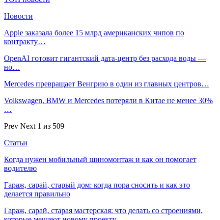
Новости
Apple заказала более 15 млрд американских чипов по
контракту…
OpenAI готовит гигантский дата-центр без расхода воды —
но…
Mercedes превращает Венгрию в один из главных центров…
Volkswagen, BMW и Mercedes потеряли в Китае не менее 30%
…
Prev
Next
1 из 509
Статьи
Когда нужен мобильный шиномонтаж и как он помогает
водителю
Гараж, сарай, старый дом: когда пора сносить и как это
делается правильно
Гараж, сарай, старая мастерская: что делать со строениями,
которые мешают новому проекту