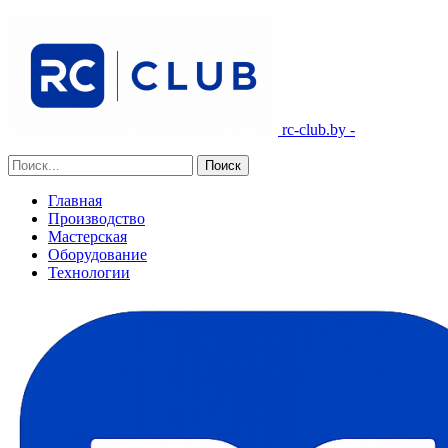
rc-club.by -
Главная
Производство
Мастерская
Оборудование
Технологии