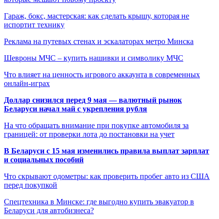
Гараж, бокс, мастерская: как сделать крышу, которая не
испортит технику
Реклама на путевых стенах и эскалаторах метро Минска
Шевроны МЧС – купить нашивки и символику МЧС
Что влияет на ценность игрового аккаунта в современных
онлайн-играх
Доллар снизился перед 9 мая — валютный рынок
Беларуси начал май с укрепления рубля
На что обращать внимание при покупке автомобиля за
границей: от проверки лота до постановки на учет
В Беларуси с 15 мая изменились правила выплат зарплат
и социальных пособий
Что скрывают одометры: как проверить пробег авто из США
перед покупкой
Спецтехника в Минске: где выгодно купить эвакуатор в
Беларуси для автобизнеса?