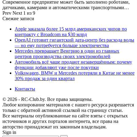
Современное предприятие может быть заполнено роботами,
датчиками, камерами и автоматическими транспортными…
Prev
Next
1 из 9
Свежие записи
Apple заказала более 15 млрд американских чипов по
контракту с Broadcom на $30 млрд
OpenAI готовит гигантский дата-центр без расхода воды
— но ему потребуется больше электричества
Mercedes превращает Венгрию в один из главных
центров производства своих электромобилей
Автомобиль всё чаще продают незавершённым: почему
функции добавляют уже после покупки
Volkswagen, BMW и Mercedes потеряли в Китае не менее
30% продаж за один квартал
Контакты
© 2026 - RC-Club.by. Все права защищены.
Любое копирование материалов с нашего ресурса разрешается
только с обратной активной ссылкой на страницу статьи.
Все материалы опубликованные на сайте взяты с открытых
источников и других порталов интернета, все права на
авторство принадлежат их законным владельцам.
Sign in