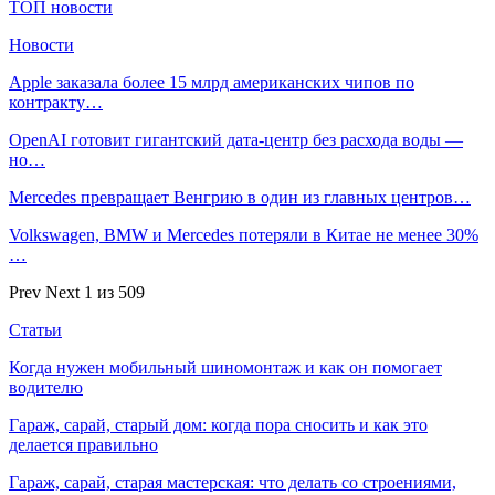
ТОП новости
Новости
Apple заказала более 15 млрд американских чипов по
контракту…
OpenAI готовит гигантский дата-центр без расхода воды —
но…
Mercedes превращает Венгрию в один из главных центров…
Volkswagen, BMW и Mercedes потеряли в Китае не менее 30%
…
Prev
Next
1 из 509
Статьи
Когда нужен мобильный шиномонтаж и как он помогает
водителю
Гараж, сарай, старый дом: когда пора сносить и как это
делается правильно
Гараж, сарай, старая мастерская: что делать со строениями,