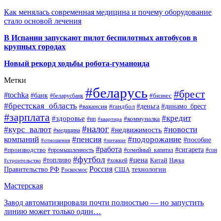
Как менялась современная медицина и почему оборудование
стало основой лечения
В Испании запускают пилот беспилотных автобусов в
крупных городах
Новый рекорд ходьбы робота-гуманоида
Метки
#беларусь
#брест
#tochka
#банк
#бизнес
#беларусбанк
#брестская_область
#деньга
#динамо_брест
#вакансия
#гандбол
#зарплата
#кредит
#здоровье
#коммуналка
#ип
#квартира
#налог
#курс_валют
#новости
#недвижимость
#медицина
компаний
#пенсия
#подорожание
#пособие
#отношения
#питание
#работа
#производство
#сигарета
#промышленность
#семейный_капитал
#сон
#футбол
#цена
#топливо
Китай
Наука
#строительство
#хоккей
Россия
Правительство РФ
США
технологии
Роскосмос
Мастерская
Завод автоматизировали почти полностью — но запустить
линию может только один…