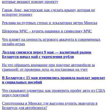
которые мешают новому проекту
Гараж, бокс, мастерская: как сделать крышу, которая не
испортит технику
Реклама на путевых стенах и эскалаторах метро Минска
Шевроны МЧС – купить нашивки и символику МЧС
Что влияет на ценность игрового аккаунта в современных
онлайн-играх
Доллар снизился перед 9 мая — валютный рынок
Беларуси начал май с укрепления рубля
На что обращать внимание при покупке автомобиля за
границей: от проверки лота до постановки на учет
В Беларуси с 15 мая изменились правила выплат зарплат
и социальных пособий
Что скрывают одометры: как проверить пробег авто из США
перед покупкой
Спецтехника в Минске: где выгодно купить эвакуатор в
Беларуси для автобизнеса?