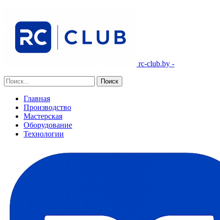
rc-club.by -
Главная
Производство
Мастерская
Оборудование
Технологии