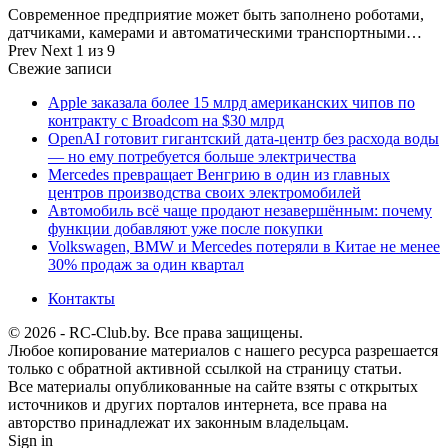
Современное предприятие может быть заполнено роботами,
датчиками, камерами и автоматическими транспортными…
Prev
Next
1 из 9
Свежие записи
Apple заказала более 15 млрд американских чипов по
контракту с Broadcom на $30 млрд
OpenAI готовит гигантский дата-центр без расхода воды
— но ему потребуется больше электричества
Mercedes превращает Венгрию в один из главных
центров производства своих электромобилей
Автомобиль всё чаще продают незавершённым: почему
функции добавляют уже после покупки
Volkswagen, BMW и Mercedes потеряли в Китае не менее
30% продаж за один квартал
Контакты
© 2026 - RC-Club.by. Все права защищены.
Любое копирование материалов с нашего ресурса разрешается
только с обратной активной ссылкой на страницу статьи.
Все материалы опубликованные на сайте взяты с открытых
источников и других порталов интернета, все права на
авторство принадлежат их законным владельцам.
Sign in