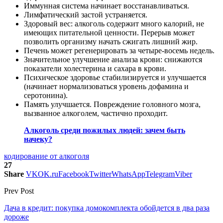
Иммунная система начинает восстанавливаться.
Лимфатический застой устраняется.
Здоровый вес: алкоголь содержит много калорий, не
имеющих питательной ценности. Перерыв может
позволить организму начать сжигать лишний жир.
Печень может регенерировать за четыре-восемь недель.
Значительное улучшение анализа крови: снижаются
показатели холестерина и сахара в крови.
Психическое здоровье стабилизируется и улучшается
(начинает нормализоваться уровень дофамина и
серотонина).
Память улучшается. Повреждение головного мозга,
вызванное алкоголем, частично проходит.
Алкоголь среди пожилых людей: зачем быть
начеку?
кодирование от алкоголя
27
Share
VK
OK.ru
Facebook
Twitter
WhatsApp
Telegram
Viber
Prev Post
Дача в кредит: покупка домокомплекта обойдется в два раза
дороже