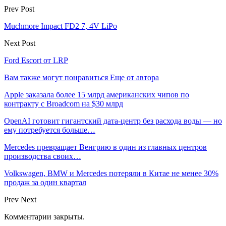
Prev Post
Muchmore Impact FD2 7, 4V LiPo
Next Post
Ford Escort от LRP
Вам также могут понравиться
Еще от автора
Apple заказала более 15 млрд американских чипов по
контракту с Broadcom на $30 млрд
OpenAI готовит гигантский дата-центр без расхода воды — но
ему потребуется больше…
Mercedes превращает Венгрию в один из главных центров
производства своих…
Volkswagen, BMW и Mercedes потеряли в Китае не менее 30%
продаж за один квартал
Prev
Next
Комментарии закрыты.