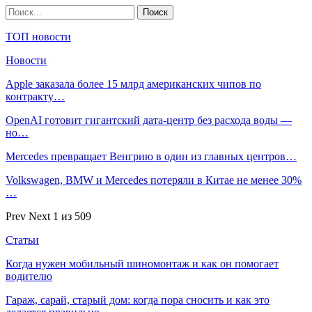
ТОП новости
Новости
Apple заказала более 15 млрд американских чипов по
контракту…
OpenAI готовит гигантский дата-центр без расхода воды —
но…
Mercedes превращает Венгрию в один из главных центров…
Volkswagen, BMW и Mercedes потеряли в Китае не менее 30%
…
Prev
Next
1 из 509
Статьи
Когда нужен мобильный шиномонтаж и как он помогает
водителю
Гараж, сарай, старый дом: когда пора сносить и как это