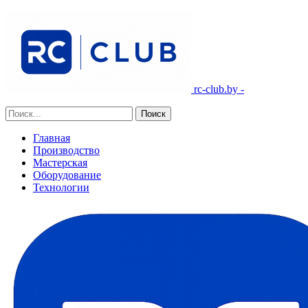
rc-club.by -
Главная
Производство
Мастерская
Оборудование
Технологии