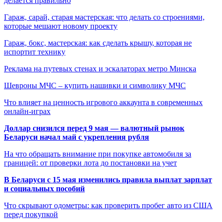
делается правильно
Гараж, сарай, старая мастерская: что делать со строениями,
которые мешают новому проекту
Гараж, бокс, мастерская: как сделать крышу, которая не
испортит технику
Реклама на путевых стенах и эскалаторах метро Минска
Шевроны МЧС – купить нашивки и символику МЧС
Что влияет на ценность игрового аккаунта в современных
онлайн-играх
Доллар снизился перед 9 мая — валютный рынок
Беларуси начал май с укрепления рубля
На что обращать внимание при покупке автомобиля за
границей: от проверки лота до постановки на учет
В Беларуси с 15 мая изменились правила выплат зарплат
и социальных пособий
Что скрывают одометры: как проверить пробег авто из США
перед покупкой