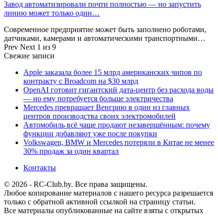
Завод автоматизировали почти полностью — но запустить
линию может только один…
Современное предприятие может быть заполнено роботами,
датчиками, камерами и автоматическими транспортными…
Prev
Next
1 из 9
Свежие записи
Apple заказала более 15 млрд американских чипов по
контракту с Broadcom на $30 млрд
OpenAI готовит гигантский дата-центр без расхода воды
— но ему потребуется больше электричества
Mercedes превращает Венгрию в один из главных
центров производства своих электромобилей
Автомобиль всё чаще продают незавершённым: почему
функции добавляют уже после покупки
Volkswagen, BMW и Mercedes потеряли в Китае не менее
30% продаж за один квартал
Контакты
© 2026 - RC-Club.by. Все права защищены.
Любое копирование материалов с нашего ресурса разрешается
только с обратной активной ссылкой на страницу статьи.
Все материалы опубликованные на сайте взяты с открытых