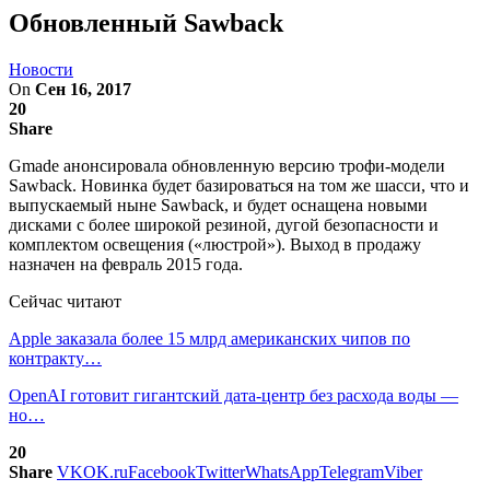
Обновленный Sawback
Новости
On
Сен 16, 2017
20
Share
Gmade анонсировала обновленную версию трофи-модели
Sawback. Новинка будет базироваться на том же шасси, что и
выпускаемый ныне Sawback, и будет оснащена новыми
дисками с более широкой резиной, дугой безопасности и
комплектом освещения («люстрой»). Выход в продажу
назначен на февраль 2015 года.
Сейчас читают
Apple заказала более 15 млрд американских чипов по
контракту…
OpenAI готовит гигантский дата-центр без расхода воды —
но…
20
Share
VK
OK.ru
Facebook
Twitter
WhatsApp
Telegram
Viber