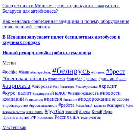
Спецтехника в Минске: где выгодно купить эвакуатор в
Беларуси для автобизнеса?
Как менялась современная медицина и почему оборудование
стало основой лечения
В Испании запускают пилот беспилотных автобусов в
крупных городах
Новый рекорд ходьбы робота-гуманоида
Метки
#беларусь
#брест
#tochka
#банк
#бизнес
#беларусбанк
#брестская_область
#деньга
#динамо_брест
#вакансия
#гандбол
#зарплата
#кредит
#здоровье
#коммуналка
#ип
#квартира
#налог
#курс_валют
#новости
#недвижимость
#медицина
компаний
#пенсия
#подорожание
#пособие
#отношения
#питание
#работа
#производство
#сигарета
#промышленность
#семейный_капитал
#сон
#футбол
#цена
#топливо
Китай
Наука
#строительство
#хоккей
Россия
Правительство РФ
США
технологии
Роскосмос
Мастерская