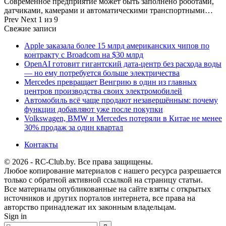
Современное предприятие может быть заполнено роботами,
датчиками, камерами и автоматическими транспортными…
Prev
Next
1 из 9
Свежие записи
Apple заказала более 15 млрд американских чипов по
контракту с Broadcom на $30 млрд
OpenAI готовит гигантский дата-центр без расхода воды
— но ему потребуется больше электричества
Mercedes превращает Венгрию в один из главных
центров производства своих электромобилей
Автомобиль всё чаще продают незавершённым: почему
функции добавляют уже после покупки
Volkswagen, BMW и Mercedes потеряли в Китае не менее
30% продаж за один квартал
Контакты
© 2026 - RC-Club.by. Все права защищены.
Любое копирование материалов с нашего ресурса разрешается
только с обратной активной ссылкой на страницу статьи.
Все материалы опубликованные на сайте взяты с открытых
источников и других порталов интернета, все права на
авторство принадлежат их законным владельцам.
Sign in