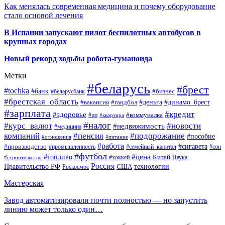
Как менялась современная медицина и почему оборудование
стало основой лечения
В Испании запускают пилот беспилотных автобусов в
крупных городах
Новый рекорд ходьбы робота-гуманоида
Метки
#беларусь
#брест
#tochka
#банк
#бизнес
#беларусбанк
#брестская_область
#деньга
#динамо_брест
#вакансия
#гандбол
#зарплата
#кредит
#здоровье
#коммуналка
#ип
#квартира
#налог
#курс_валют
#новости
#недвижимость
#медицина
компаний
#пенсия
#подорожание
#пособие
#отношения
#питание
#работа
#производство
#сигарета
#промышленность
#семейный_капитал
#сон
#футбол
#цена
#топливо
Китай
Наука
#строительство
#хоккей
Россия
Правительство РФ
США
технологии
Роскосмос
Мастерская
Завод автоматизировали почти полностью — но запустить
линию может только один…