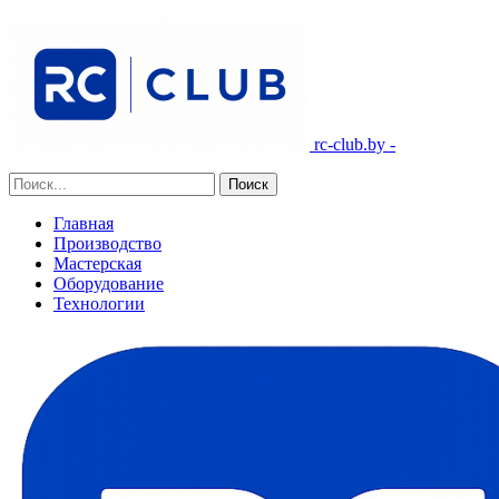
rc-club.by -
Главная
Производство
Мастерская
Оборудование
Технологии