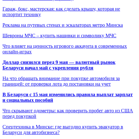
Гараж, бокс, мастерская: как сделать крышу, которая не
испортит технику
Реклама на путевых стенах и эскалаторах метро Минска
Шевроны МЧС – купить нашивки и символику МЧС
Что влияет на ценность игрового аккаунта в современных
онлайн-играх
Доллар снизился перед 9 мая — валютный рынок
Беларуси начал май с укрепления рубля
На что обращать внимание при покупке автомобиля за
границей: от проверки лота до постановки на учет
В Беларуси с 15 мая изменились правила выплат зарплат
и социальных пособий
Что скрывают одометры: как проверить пробег авто из США
перед покупкой
Спецтехника в Минске: где выгодно купить эвакуатор в
Беларуси для автобизнеса?