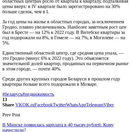
областных центрах росло от квартала к кварталу, подталкивая
цены вверх: в IV квартале было зарегистрировано на 30%
больше сделок, чем в I.
За год цены на жилье в областных городах, за исключением
Гродно, плавно увеличивались. Наиболее заметным рост цен
был в Бресте — на 12% к 2022 году. В Витебске квартиры за
год подорожали на 8%, в Гомеле — на 7%, в Могилеве — на
5%.
Единственный областной центр, где средняя цена упала, —
это Гродно (минус 6% к 2022 году). Это объясняется
значительной долей квартир, проданных на первичном рынке
в этом городе, — почти 40%.
Среди других крупных городов Беларуси в прошлом году
квартиры больше всего подорожали в Мозыре.
#беларусь
#недвижимость
13
Share
VK
OK.ru
Facebook
Twitter
WhatsApp
Telegram
Viber
Prev Post
В Минске появилась зарплата в 40 тысяч рублей. Кому
начислили?