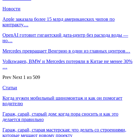
Новости
Apple заказала более 15 млрд американских чипов по
контракту…
OpenAI готовит гигантский дата-центр без расхода воды —
но…
Mercedes превращает Венгрию в один из главных центров…
Volkswagen, BMW и Mercedes потеряли в Китае не менее 30%
…
Prev
Next
1 из 509
Статьи
Когда нужен мобильный шиномонтаж и как он помогает
водителю
Гараж, сарай, старый дом: когда пора сносить и как это
делается правильно
Гараж, сарай, старая мастерская: что делать со строениями,
которые мешают новому проекту