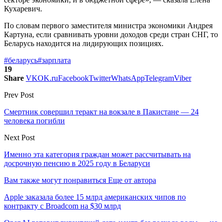
Кухаревич.
По словам первого заместителя министра экономики Андрея
Картуна, если сравнивать уровни доходов среди стран СНГ, то
Беларусь находится на лидирующих позициях.
#беларусь
#зарплата
19
Share
VK
OK.ru
Facebook
Twitter
WhatsApp
Telegram
Viber
Prev Post
Смертник совершил теракт на вокзале в Пакистане — 24
человека погибли
Next Post
Именно эта категория граждан может рассчитывать на
досрочную пенсию в 2025 году в Беларуси
Вам также могут понравиться
Еще от автора
Apple заказала более 15 млрд американских чипов по
контракту с Broadcom на $30 млрд