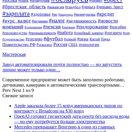
#tochka
#банк
#бизнес
#беларусбанк
#брестская_область
#деньга
#динамо_брест
#вакансия
#гандбол
#зарплата
#кредит
#здоровье
#коммуналка
#ип
#квартира
#налог
#курс_валют
#новости
#недвижимость
#медицина
компаний
#пенсия
#подорожание
#пособие
#отношения
#питание
#работа
#производство
#сигарета
#промышленность
#семейный_капитал
#сон
#футбол
#цена
#топливо
Китай
Наука
#строительство
#хоккей
Россия
Правительство РФ
США
технологии
Роскосмос
Мастерская
Завод автоматизировали почти полностью — но запустить
линию может только один…
Современное предприятие может быть заполнено роботами,
датчиками, камерами и автоматическими транспортными…
Prev
Next
1 из 9
Свежие записи
Apple заказала более 15 млрд американских чипов по
контракту с Broadcom на $30 млрд
OpenAI готовит гигантский дата-центр без расхода воды
— но ему потребуется больше электричества
Mercedes превращает Венгрию в один из главных