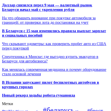
Доллар снизился перед 9 мая — валютный рынок
Беларуси начал май с укрепления рубля
На что обращать внимание при покупке автомобиля за
границей: от проверки лота до постановки на учет
В Беларуси с 15 мая изменились правила выплат зарплат
и социальных пособий
Что скрывают одометры: как проверить пробег авто из США
перед покупкой
Спецтехника в Минске: где выгодно купить эвакуатор в
Беларуси для автобизнеса?
Как менялась современная медицина и почему оборудование
стало основой лечения
В Испании запускают пилот беспилотных автобусов в
крупных городах
Новый рекорд ходьбы робота-гуманоида
Метки
#беларусь
#брест