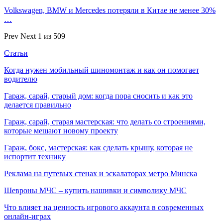
Volkswagen, BMW и Mercedes потеряли в Китае не менее 30%
…
Prev
Next
1 из 509
Статьи
Когда нужен мобильный шиномонтаж и как он помогает
водителю
Гараж, сарай, старый дом: когда пора сносить и как это
делается правильно
Гараж, сарай, старая мастерская: что делать со строениями,
которые мешают новому проекту
Гараж, бокс, мастерская: как сделать крышу, которая не
испортит технику
Реклама на путевых стенах и эскалаторах метро Минска
Шевроны МЧС – купить нашивки и символику МЧС
Что влияет на ценность игрового аккаунта в современных
онлайн-играх