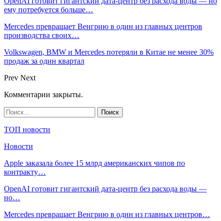
OpenAI готовит гигантский дата-центр без расхода воды — но
ему потребуется больше…
Mercedes превращает Венгрию в один из главных центров
производства своих…
Volkswagen, BMW и Mercedes потеряли в Китае не менее 30%
продаж за один квартал
Prev
Next
Комментарии закрыты.
ТОП новости
Новости
Apple заказала более 15 млрд американских чипов по
контракту…
OpenAI готовит гигантский дата-центр без расхода воды —
но…
Mercedes превращает Венгрию в один из главных центров…