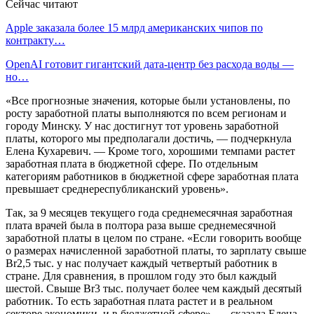
Сейчас читают
Apple заказала более 15 млрд американских чипов по
контракту…
OpenAI готовит гигантский дата-центр без расхода воды —
но…
«Все прогнозные значения, которые были установлены, по
росту заработной платы выполняются по всем регионам и
городу Минску. У нас достигнут тот уровень заработной
платы, которого мы предполагали достичь, — подчеркнула
Елена Кухаревич. — Кроме того, хорошими темпами растет
заработная плата в бюджетной сфере. По отдельным
категориям работников в бюджетной сфере заработная плата
превышает среднереспубликанский уровень».
Так, за 9 месяцев текущего года среднемесячная заработная
плата врачей была в полтора раза выше среднемесячной
заработной платы в целом по стране. «Если говорить вообще
о размерах начисленной заработной платы, то зарплату свыше
Br2,5 тыс. у нас получает каждый четвертый работник в
стране. Для сравнения, в прошлом году это был каждый
шестой. Свыше Br3 тыс. получает более чем каждый десятый
работник. То есть заработная плата растет и в реальном
секторе экономики, и в бюджетной сфере», — сказала Елена