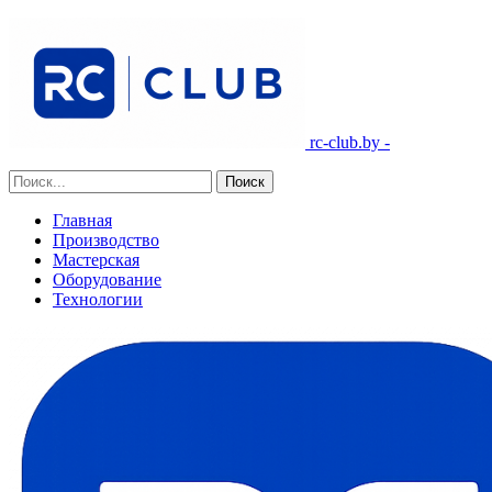
rc-club.by -
Главная
Производство
Мастерская
Оборудование
Технологии