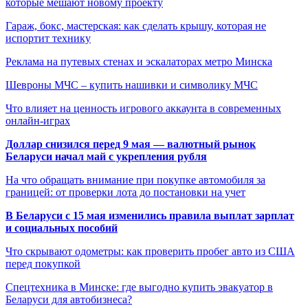
которые мешают новому проекту
Гараж, бокс, мастерская: как сделать крышу, которая не
испортит технику
Реклама на путевых стенах и эскалаторах метро Минска
Шевроны МЧС – купить нашивки и символику МЧС
Что влияет на ценность игрового аккаунта в современных
онлайн-играх
Доллар снизился перед 9 мая — валютный рынок
Беларуси начал май с укрепления рубля
На что обращать внимание при покупке автомобиля за
границей: от проверки лота до постановки на учет
В Беларуси с 15 мая изменились правила выплат зарплат
и социальных пособий
Что скрывают одометры: как проверить пробег авто из США
перед покупкой
Спецтехника в Минске: где выгодно купить эвакуатор в
Беларуси для автобизнеса?