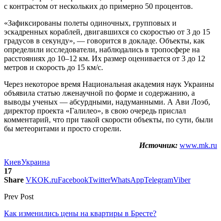
с контрастом от нескольких до примерно 50 процентов.
«Зафиксированы полеты одиночных, групповых и
эскадренных кораблей, двигавшихся со скоростью от 3 до 15
градусов в секунду», — говорится в докладе. Объекты, как
определили исследователи, наблюдались в тропосфере на
расстояниях до 10–12 км. Их размер оценивается от 3 до 12
метров и скорость до 15 км/с.
Через некоторое время Национальная академия наук Украины
объявила статью лженаучной по форме и содержанию, а
выводы ученых — абсурдными, надуманными. А Ави Лоэб,
директор проекта «Галилео», в свою очередь прислал
комментарий, что при такой скорости объекты, по сути, были
бы метеоритами и просто сгорели.
Источник:
www.mk.ru
Киев
Украина
17
Share
VK
OK.ru
Facebook
Twitter
WhatsApp
Telegram
Viber
Prev Post
Как изменились цены на квартиры в Бресте?