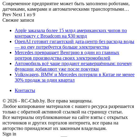
Современное предприятие может быть заполнено роботами,
датчиками, камерами и автоматическими транспортными…
Prev
Next
1 из 9
Свежие записи
Apple заказала более 15 млрд американских чипов по
контракту с Broadcom на $30 млрд
OpenAI готовит гигантский дата-центр без расхода воды
— но ему потребуется больше электричества
Mercedes превращает Венгрию в один из главных
центров производства своих электромобилей
Автомобиль всё чаще продают незавершённым: почему
функции добавляют уже после покупки
Volkswagen, BMW и Mercedes потеряли в Китае не менее
30% продаж за один квартал
Контакты
© 2026 - RC-Club.by. Все права защищены.
Любое копирование материалов с нашего ресурса разрешается
только с обратной активной ссылкой на страницу статьи.
Все материалы опубликованные на сайте взяты с открытых
источников и других порталов интернета, все права на
авторство принадлежат их законным владельцам.
Sign in