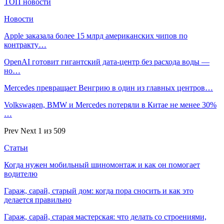
ТОП новости
Новости
Apple заказала более 15 млрд американских чипов по
контракту…
OpenAI готовит гигантский дата-центр без расхода воды —
но…
Mercedes превращает Венгрию в один из главных центров…
Volkswagen, BMW и Mercedes потеряли в Китае не менее 30%
…
Prev
Next
1 из 509
Статьи
Когда нужен мобильный шиномонтаж и как он помогает
водителю
Гараж, сарай, старый дом: когда пора сносить и как это
делается правильно
Гараж, сарай, старая мастерская: что делать со строениями,