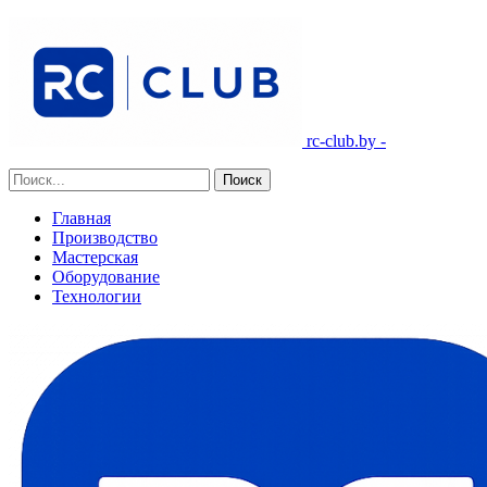
rc-club.by -
Главная
Производство
Мастерская
Оборудование
Технологии