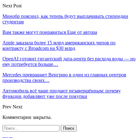
Next Post
Минобр пояснил, как теперь будут выплачивать стипендии
студентам
Вам также могут понравиться
Еще от автора
Apple заказала более 15 млрд американских чипов по
контракту с Broadcom на $30 млрд
OpenAI готовит гигантский дата-центр без расхода воды — но
ему потребуется больше…
Mercedes превращает Венгрию в один из главных центров
производства своих…
Автомобиль всё чаще продают незавершённым: почему
функции добавляют уже после покупки
Prev
Next
Комментарии закрыты.