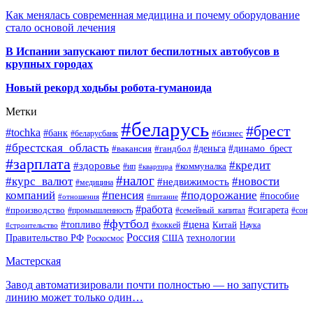
Как менялась современная медицина и почему оборудование
стало основой лечения
В Испании запускают пилот беспилотных автобусов в
крупных городах
Новый рекорд ходьбы робота-гуманоида
Метки
#беларусь
#брест
#tochka
#банк
#бизнес
#беларусбанк
#брестская_область
#деньга
#динамо_брест
#вакансия
#гандбол
#зарплата
#кредит
#здоровье
#коммуналка
#ип
#квартира
#налог
#курс_валют
#новости
#недвижимость
#медицина
компаний
#пенсия
#подорожание
#пособие
#отношения
#питание
#работа
#производство
#сигарета
#промышленность
#семейный_капитал
#сон
#футбол
#цена
#топливо
Китай
Наука
#строительство
#хоккей
Россия
Правительство РФ
США
технологии
Роскосмос
Мастерская
Завод автоматизировали почти полностью — но запустить
линию может только один…