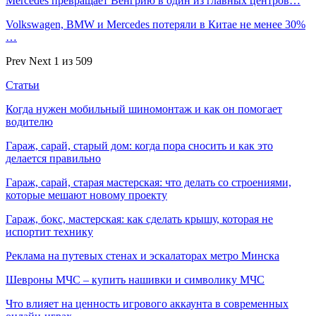
Mercedes превращает Венгрию в один из главных центров…
Volkswagen, BMW и Mercedes потеряли в Китае не менее 30%
…
Prev
Next
1 из 509
Статьи
Когда нужен мобильный шиномонтаж и как он помогает
водителю
Гараж, сарай, старый дом: когда пора сносить и как это
делается правильно
Гараж, сарай, старая мастерская: что делать со строениями,
которые мешают новому проекту
Гараж, бокс, мастерская: как сделать крышу, которая не
испортит технику
Реклама на путевых стенах и эскалаторах метро Минска
Шевроны МЧС – купить нашивки и символику МЧС
Что влияет на ценность игрового аккаунта в современных