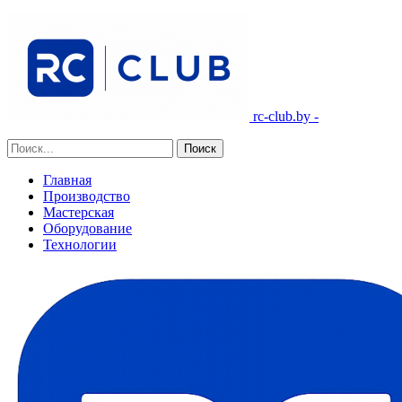
rc-club.by -
Главная
Производство
Мастерская
Оборудование
Технологии