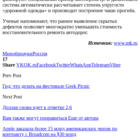
система автоматически рассчитывает степень упругости
«дорожной одежды» и производит построение чаши прогиба.
Ученые напоминают, что раннее выявление скрытых
дефектов позволяет многократно уменьшить стоимость
восстановительного ремонта автодорог.
Источник:
www.mk.ru
Минобрнауки
Россия
17
Share
VK
OK.ru
Facebook
Twitter
WhatsApp
Telegram
Viber
Prev Post
Гид: что делать на фестивале Geek Picnic
Next Post
Доллар снова идет к отметке 2,6
Вам также могут понравиться
Еще от автора
Apple заказала более 15 млрд американских чипов по
контракту с Broadcom на $30 млрд