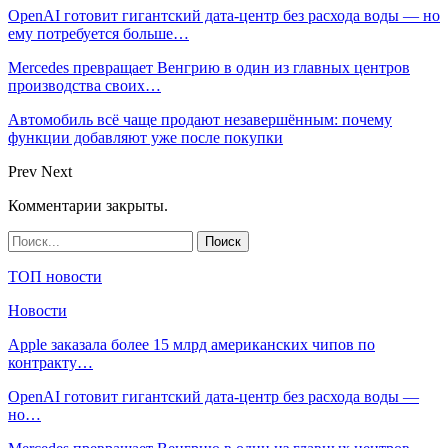
OpenAI готовит гигантский дата-центр без расхода воды — но
ему потребуется больше…
Mercedes превращает Венгрию в один из главных центров
производства своих…
Автомобиль всё чаще продают незавершённым: почему
функции добавляют уже после покупки
Prev
Next
Комментарии закрыты.
ТОП новости
Новости
Apple заказала более 15 млрд американских чипов по
контракту…
OpenAI готовит гигантский дата-центр без расхода воды —
но…