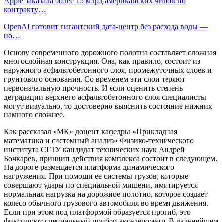
Apple заказала более 15 млрд американских чипов по
контракту…
OpenAI готовит гигантский дата-центр без расхода воды —
но…
Основу современного дорожного полотна составляет сложная
многослойная конструкция. Она, как правило, состоит из
наружного асфальтобетонного слоя, промежуточных слоев и
грунтового основания. Со временем эти слои теряют
первоначальную прочность. И если оценить степень
деградации верхнего асфальтобетонного слоя специалисты
могут визуально, то достоверно выяснить состояние нижних
намного сложнее.
Как рассказал «МК» доцент кафедры «Прикладная
математика и системный анализ» Физико-технического
института СГТУ кандидат технических наук Андрей
Бочкарев, принцип действия комплекса состоит в следующем.
На дороге размещается платформа динамического
нагружения. При помощи ее системы грузов, которые
совершают удары по специальной мишени, имитируется
нормальная нагрузка на дорожное полотно, которое создает
колесо обычного грузового автомобиля во время движения.
Если при этом под платформой образуется прогиб, это
фиксируют специальный прибор-акселерометр. В дальнейшем