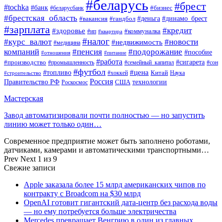
#беларусь
#брест
#tochka
#банк
#бизнес
#беларусбанк
#брестская_область
#деньга
#динамо_брест
#вакансия
#гандбол
#зарплата
#кредит
#здоровье
#коммуналка
#ип
#квартира
#налог
#курс_валют
#новости
#недвижимость
#медицина
компаний
#пенсия
#подорожание
#пособие
#отношения
#питание
#работа
#производство
#сигарета
#промышленность
#семейный_капитал
#сон
#футбол
#цена
#топливо
Китай
Наука
#строительство
#хоккей
Россия
Правительство РФ
США
технологии
Роскосмос
Мастерская
Завод автоматизировали почти полностью — но запустить
линию может только один…
Современное предприятие может быть заполнено роботами,
датчиками, камерами и автоматическими транспортными…
Prev
Next
1 из 9
Свежие записи
Apple заказала более 15 млрд американских чипов по
контракту с Broadcom на $30 млрд
OpenAI готовит гигантский дата-центр без расхода воды
— но ему потребуется больше электричества
Mercedes превращает Венгрию в один из главных