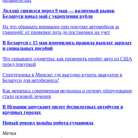
онлайн-играх
Доллар снизился перед 9 мая — валютный рынок
Беларуси начал май с укрепления рубля
На что обращать внимание при покупке автомобиля за
границей: от проверки лота до постановки на учет
В Беларуси с 15 мая изменились правила выплат зарплат
и социальных пособий
Что скрывают одометры: как проверить пробег авто из США
перед покупкой
Спецтехника в Минске: где выгодно купить эвакуатор в
Беларуси для автобизнеса?
Как менялась современная медицина и почему оборудование
стало основой лечения
В Испании запускают пилот беспилотных автобусов в
крупных городах
Новый рекорд ходьбы робота-гуманоида
Метки