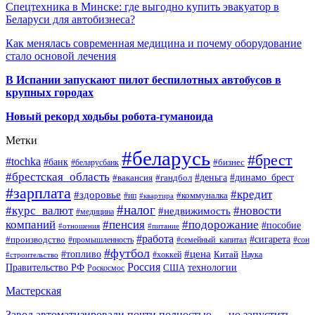
Спецтехника в Минске: где выгодно купить эвакуатор в
Беларуси для автобизнеса?
Как менялась современная медицина и почему оборудование
стало основой лечения
В Испании запускают пилот беспилотных автобусов в
крупных городах
Новый рекорд ходьбы робота-гуманоида
Метки
#беларусь
#брест
#tochka
#банк
#бизнес
#беларусбанк
#брестская_область
#деньга
#динамо_брест
#вакансия
#гандбол
#зарплата
#кредит
#здоровье
#коммуналка
#ип
#квартира
#налог
#курс_валют
#новости
#недвижимость
#медицина
компаний
#пенсия
#подорожание
#пособие
#отношения
#питание
#работа
#производство
#сигарета
#промышленность
#семейный_капитал
#сон
#футбол
#цена
#топливо
Китай
Наука
#строительство
#хоккей
Россия
Правительство РФ
США
технологии
Роскосмос
Мастерская
Завод автоматизировали почти полностью — но запустить