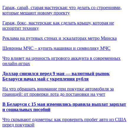
Гараж, сарай, старая мастерская: что делать со строениями,
которые мешают новому проекту
Гараж, бокс, мастерская: как сделать крышу, которая не
испортит технику
Реклама на путевых стенах и эскалаторах метро Минска
Шевроны МЧС – купить нашивки и символику МЧС
Что влияет на ценность игрового аккаунта в современных
онлайн-играх
Доллар снизился перед 9 мая — валютный рынок
Беларуси начал май с укрепления рубля
На что обращать внимание при покупке автомобиля за
границей: от проверки лота до постановки на учет
В Беларуси с 15 мая изменились правила выплат зарплат
и социальных пособий
Что скрывают одометры: как проверить пробег авто из США
перед покупкой