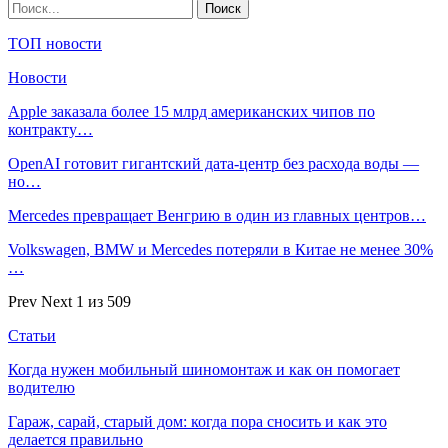
ТОП новости
Новости
Apple заказала более 15 млрд американских чипов по
контракту…
OpenAI готовит гигантский дата-центр без расхода воды —
но…
Mercedes превращает Венгрию в один из главных центров…
Volkswagen, BMW и Mercedes потеряли в Китае не менее 30%
…
Prev
Next
1 из 509
Статьи
Когда нужен мобильный шиномонтаж и как он помогает
водителю
Гараж, сарай, старый дом: когда пора сносить и как это
делается правильно