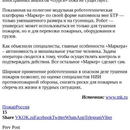
Иностранных аналогов «Пурги» пока не существует.
Показанная на полигоне модульная робототехническая
платформа «Маркер» по своей форме напомнила мне БТР —
только уменьшенного размера и на гусеницах. Робот —
универсал: может использоваться не только для тушения
пожаров, но и для перевозки пожарных, оборудования и
грузов.
Как объяснили специалисты, главные особенности «Маркера»
– автономность и минимальное участие человека. Задача
оператора сводится к тому, чтобы осуществлять контроль и
подтверждать действия. Все остальное «Маркер» сделает сам.
Широкое применение робототехники в опасном деле тушения
пожаров позволит, по оценке специалистов НИИ
противопожарной обороны, снизить риски для пожарных и
сберечь их жизни в трудных ситуациях.
Источник:
www.mk.ru
Пожар
Россия
15
Share
VK
OK.ru
Facebook
Twitter
WhatsApp
Telegram
Viber
Prev Post