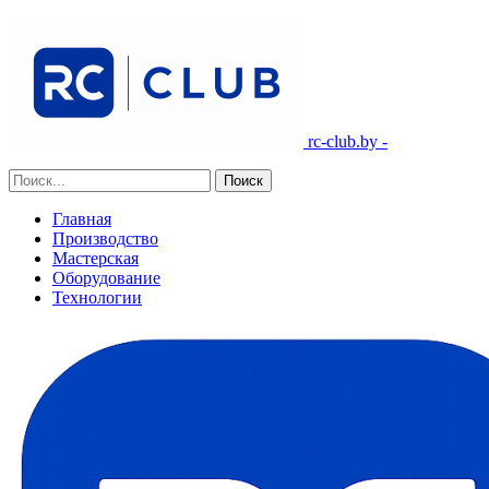
rc-club.by -
Главная
Производство
Мастерская
Оборудование
Технологии