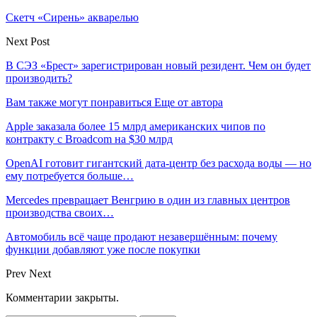
Скетч «Сирень» акварелью
Next Post
В СЭЗ «Брест» зарегистрирован новый резидент. Чем он будет
производить?
Вам также могут понравиться
Еще от автора
Apple заказала более 15 млрд американских чипов по
контракту с Broadcom на $30 млрд
OpenAI готовит гигантский дата-центр без расхода воды — но
ему потребуется больше…
Mercedes превращает Венгрию в один из главных центров
производства своих…
Автомобиль всё чаще продают незавершённым: почему
функции добавляют уже после покупки
Prev
Next
Комментарии закрыты.