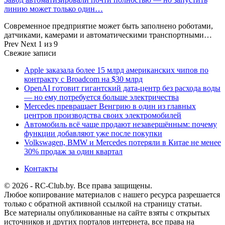
линию может только один…
Современное предприятие может быть заполнено роботами,
датчиками, камерами и автоматическими транспортными…
Prev
Next
1 из 9
Свежие записи
Apple заказала более 15 млрд американских чипов по
контракту с Broadcom на $30 млрд
OpenAI готовит гигантский дата-центр без расхода воды
— но ему потребуется больше электричества
Mercedes превращает Венгрию в один из главных
центров производства своих электромобилей
Автомобиль всё чаще продают незавершённым: почему
функции добавляют уже после покупки
Volkswagen, BMW и Mercedes потеряли в Китае не менее
30% продаж за один квартал
Контакты
© 2026 - RC-Club.by. Все права защищены.
Любое копирование материалов с нашего ресурса разрешается
только с обратной активной ссылкой на страницу статьи.
Все материалы опубликованные на сайте взяты с открытых
источников и других порталов интернета, все права на