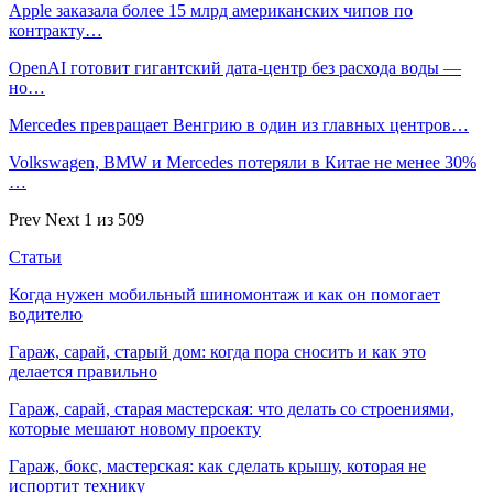
Apple заказала более 15 млрд американских чипов по
контракту…
OpenAI готовит гигантский дата-центр без расхода воды —
но…
Mercedes превращает Венгрию в один из главных центров…
Volkswagen, BMW и Mercedes потеряли в Китае не менее 30%
…
Prev
Next
1 из 509
Статьи
Когда нужен мобильный шиномонтаж и как он помогает
водителю
Гараж, сарай, старый дом: когда пора сносить и как это
делается правильно
Гараж, сарай, старая мастерская: что делать со строениями,
которые мешают новому проекту
Гараж, бокс, мастерская: как сделать крышу, которая не
испортит технику