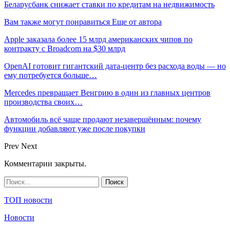
Беларусбанк снижает ставки по кредитам на недвижимость
Вам также могут понравиться
Еще от автора
Apple заказала более 15 млрд американских чипов по
контракту с Broadcom на $30 млрд
OpenAI готовит гигантский дата-центр без расхода воды — но
ему потребуется больше…
Mercedes превращает Венгрию в один из главных центров
производства своих…
Автомобиль всё чаще продают незавершённым: почему
функции добавляют уже после покупки
Prev
Next
Комментарии закрыты.
ТОП новости
Новости