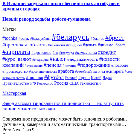
В Испании запускают пилот беспилотных автобусов в
крупных городах
Новый рекорд ходьбы робота-гуманоида
Метки
#беларусь
#брест
#tochka
#банк
#бизнес
#беларусбанк
#брестская_область
#деньга
#динамо_брест
#вакансия
#гандбол
#зарплата
#кредит
#здоровье
#коммуналка
#ип
#квартира
#налог
#курс_валют
#новости
#недвижимость
#медицина
компаний
#пенсия
#подорожание
#пособие
#отношения
#питание
#работа
#производство
#сигарета
#промышленность
#семейный_капитал
#сон
#футбол
#цена
#топливо
Китай
Наука
#строительство
#хоккей
Россия
Правительство РФ
США
технологии
Роскосмос
Мастерская
Завод автоматизировали почти полностью — но запустить
линию может только один…
Современное предприятие может быть заполнено роботами,
датчиками, камерами и автоматическими транспортными…
Prev
Next
1 из 9