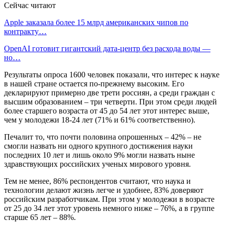
Сейчас читают
Apple заказала более 15 млрд американских чипов по
контракту…
OpenAI готовит гигантский дата-центр без расхода воды —
но…
Результаты опроса 1600 человек показали, что интерес к науке
в нашей стране остается по-прежнему высоким. Его
декларируют примерно две трети россиян, а среди граждан с
высшим образованием – три четверти. При этом среди людей
более старшего возраста от 45 до 54 лет этот интерес выше,
чем у молодежи 18-24 лет (71% и 61% соответственно).
Печалит то, что почти половина опрошенных – 42% – не
смогли назвать ни одного крупного достижения науки
последних 10 лет и лишь около 9% могли назвать ныне
здравствующих российских ученых мирового уровня.
Тем не менее, 86% респондентов считают, что наука и
технологии делают жизнь легче и удобнее, 83% доверяют
российским разработчикам. При этом у молодежи в возрасте
от 25 до 34 лет этот уровень немного ниже – 76%, а в группе
старше 65 лет – 88%.