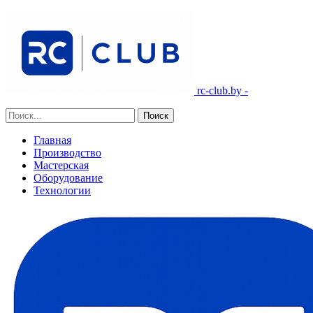
rc-club.by -
Главная
Производство
Мастерская
Оборудование
Технологии