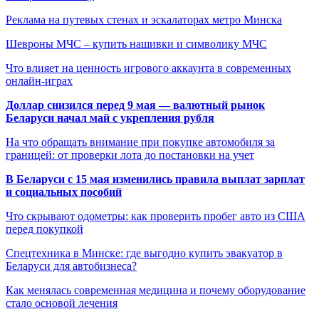
Реклама на путевых стенах и эскалаторах метро Минска
Шевроны МЧС – купить нашивки и символику МЧС
Что влияет на ценность игрового аккаунта в современных
онлайн-играх
Доллар снизился перед 9 мая — валютный рынок
Беларуси начал май с укрепления рубля
На что обращать внимание при покупке автомобиля за
границей: от проверки лота до постановки на учет
В Беларуси с 15 мая изменились правила выплат зарплат
и социальных пособий
Что скрывают одометры: как проверить пробег авто из США
перед покупкой
Спецтехника в Минске: где выгодно купить эвакуатор в
Беларуси для автобизнеса?
Как менялась современная медицина и почему оборудование
стало основой лечения