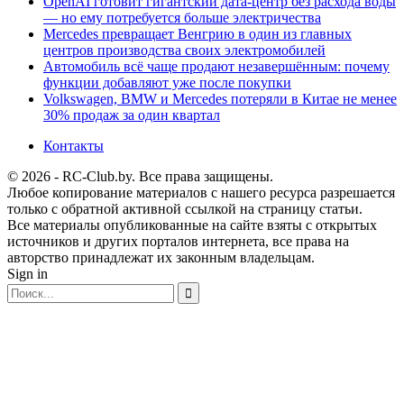
OpenAI готовит гигантский дата-центр без расхода воды
— но ему потребуется больше электричества
Mercedes превращает Венгрию в один из главных
центров производства своих электромобилей
Автомобиль всё чаще продают незавершённым: почему
функции добавляют уже после покупки
Volkswagen, BMW и Mercedes потеряли в Китае не менее
30% продаж за один квартал
Контакты
© 2026 - RC-Club.by. Все права защищены.
Любое копирование материалов с нашего ресурса разрешается
только с обратной активной ссылкой на страницу статьи.
Все материалы опубликованные на сайте взяты с открытых
источников и других порталов интернета, все права на
авторство принадлежат их законным владельцам.
Sign in