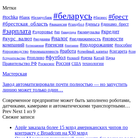
Метки
#беларусь
#брест
#tochka
#банк
#бизнес
#беларусбанк
#брестская_область
#деньга
#динамо_брест
#вакансия
#гандбол
#зарплата
#кредит
#здоровье
#коммуналка
#ип
#квартира
#налог
#курс_валют
#новости
#недвижимость
#медицина
компаний
#пенсия
#подорожание
#пособие
#отношения
#питание
#работа
#производство
#сигарета
#промышленность
#семейный_капитал
#сон
#футбол
#цена
#топливо
Китай
Наука
#строительство
#хоккей
Россия
Правительство РФ
США
технологии
Роскосмос
Мастерская
Завод автоматизировали почти полностью — но запустить
линию может только один…
Современное предприятие может быть заполнено роботами,
датчиками, камерами и автоматическими транспортными…
Prev
Next
1 из 9
Свежие записи
Apple заказала более 15 млрд американских чипов по
контракту с Broadcom на $30 млрд