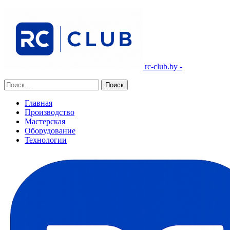
rc-club.by -
Главная
Производство
Мастерская
Оборудование
Технологии