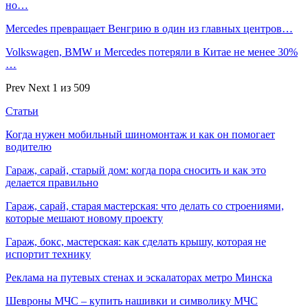
но…
Mercedes превращает Венгрию в один из главных центров…
Volkswagen, BMW и Mercedes потеряли в Китае не менее 30%
…
Prev
Next
1 из 509
Статьи
Когда нужен мобильный шиномонтаж и как он помогает
водителю
Гараж, сарай, старый дом: когда пора сносить и как это
делается правильно
Гараж, сарай, старая мастерская: что делать со строениями,
которые мешают новому проекту
Гараж, бокс, мастерская: как сделать крышу, которая не
испортит технику
Реклама на путевых стенах и эскалаторах метро Минска
Шевроны МЧС – купить нашивки и символику МЧС