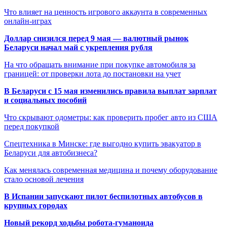
Что влияет на ценность игрового аккаунта в современных
онлайн-играх
Доллар снизился перед 9 мая — валютный рынок
Беларуси начал май с укрепления рубля
На что обращать внимание при покупке автомобиля за
границей: от проверки лота до постановки на учет
В Беларуси с 15 мая изменились правила выплат зарплат
и социальных пособий
Что скрывают одометры: как проверить пробег авто из США
перед покупкой
Спецтехника в Минске: где выгодно купить эвакуатор в
Беларуси для автобизнеса?
Как менялась современная медицина и почему оборудование
стало основой лечения
В Испании запускают пилот беспилотных автобусов в
крупных городах
Новый рекорд ходьбы робота-гуманоида