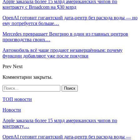
Apple заказала более 15 млрд американских чипов по
контракту с Broadcom на $30 млрд
OpenAI готовит гигантский дата-центр без расхода воды — но
ему потребуется больше…
Mercedes превращает Венгрию в один из главных центров
производства своих…
Автомобиль всё чаще продают незавершённым: почему
функции добавляют уже после покупки
Prev
Next
Комментарии закрыты.
ТОП новости
Новости
Apple заказала более 15 млрд американских чипов по
контракту…
OpenAI готовит гигантский дата-центр без расхода воды —