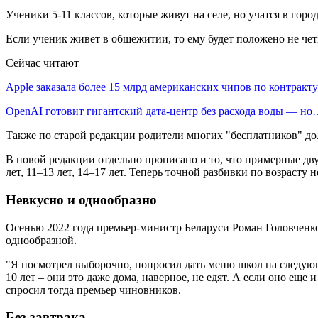
Ученики 5-11 классов, которые живут на селе, но учатся в гор
Если ученик живет в общежитии, то ему будет положено не чет
Сейчас читают
Apple заказала более 15 млрд американских чипов по контрак
OpenAI готовит гигантский дата-центр без расхода воды — н
Также по старой редакции родители многих "бесплатников" дол
В новой редакции отдельно прописано и то, что примерные дв
лет, 11–13 лет, 14–17 лет. Теперь точной разбивки по возрасту 
Невкусно и однообразно
Осенью 2022 года премьер-министр Беларуси Роман Головченко
однообразной.
"Я посмотрел выборочно, попросил дать меню школ на следующу
10 лет – они это даже дома, наверное, не едят. А если оно ещ
спросил тогда премьер чиновников.
Без завтрака