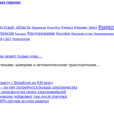
ных городах
#зарпл
естская_область
#деньга
#динамо_брест
#вакансия
#гандбол
#пенсия
#подорожание
#пособие
#производство
#промышленно
#питание
ия
США
технологии
нию может только один…
атчиками, камерами и автоматическими транспортными…
тракту с Broadcom на $30 млрд
— но ему потребуется больше электричества
в производства своих электромобилей
ункции добавляют уже после покупки
30% продаж за один квартал