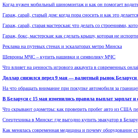
Когда нужен мобильный шиномонтаж и как он помогает водит
Гараж, сарай, старый дом: когда пора сносить и как это делаетс
Гараж, сарай, старая мастерская: что делать со строениями, к
Гараж, бокс, мастерская: как сделать крышу, которая не испорт
Реклама на путевых стенах и эскалаторах метро Минска
Шевроны МЧС – купить нашивки и символику МЧС
Что влияет на ценность игрового аккаунта в современных онла
Доллар снизился перед 9 мая — валютный рынок Беларуси 
На что обращать внимание при покупке автомобиля за границей
В Беларуси с 15 мая изменились правила выплат зарплат и
Что скрывают одометры: как проверить пробег авто из США п
Спецтехника в Минске: где выгодно купить эвакуатор в Белару
Как менялась современная медицина и почему оборудование ст