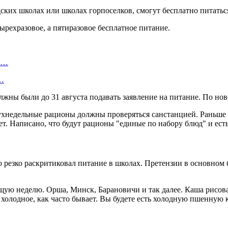
одских школах или школах горпоселков, смогут бесплатно питать
ырехразовое, а пятиразовое бесплатное питание.
ту…
о…
жны были до 31 августа подавать заявление на питание. По нов
ухнедельные рационы должны проверяться санстанцией. Раньше 
нет. Написано, что будут рационы "единые по набору блюд" и есть
 резко раскритиковал питание в школах. Претензии в основном
ю неделю. Орша, Минск, Барановичи и так далее. Каша рисовая в
е и холодное, как часто бывает. Вы будете есть холодную пшенну