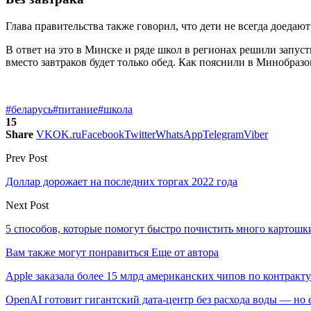
Глава правительства также говорил, что дети не всегда доедаю
В ответ на это в Минске и ряде школ в регионах решили запуст
вместо завтраков будет только обед. Как пояснили в Минобразо
#беларусь
#питание
#школа
15
Share
VK
OK.ru
Facebook
Twitter
WhatsApp
Telegram
Viber
Prev Post
Доллар дорожает на последних торгах 2022 года
Next Post
5 способов, которые помогут быстро почистить много картошк
Вам также могут понравиться
Еще от автора
Apple заказала более 15 млрд американских чипов по контракту
OpenAI готовит гигантский дата-центр без расхода воды — но