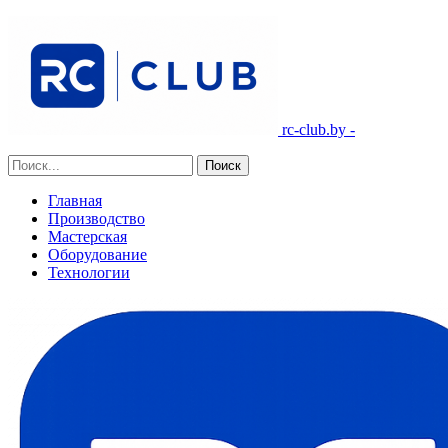
rc-club.by -
Главная
Производство
Мастерская
Оборудование
Технологии