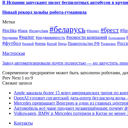
В Испании запускают пилот беспилотных автобусов в круп
Новый рекорд ходьбы робота-гуманоида
Метки
#беларусь
#брест
#tochka
#бр
#банк
#бизнес
#беларусбанк
#налог
#новости компаний
#недвижимость
#медицина
#отношения
#футбол
Росс
#цена
Правительство РФ
Китай
Наука
Роскосмос
#хоккей
Мастерская
Завод автоматизировали почти полностью — но запустить ли
Современное предприятие может быть заполнено роботами, д
Prev
Next
1 из 9
Свежие записи
Apple заказала более 15 млрд американских чипов по кон
OpenAI готовит гигантский дата-центр без расхода воды 
Mercedes превращает Венгрию в один из главных центро
Автомобиль всё чаще продают незавершённым: почему ф
Volkswagen, BMW и Mercedes потеряли в Китае не менее 
Контакты