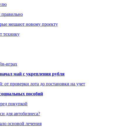
елю
я правильно
оторые мешают новому проекту
ит технику
йн-играх
начал май с укрепления рубля
: от проверки лота до постановки на учет
 социальных пособий
еред покупкой
си для автобизнеса?
ало основой лечения