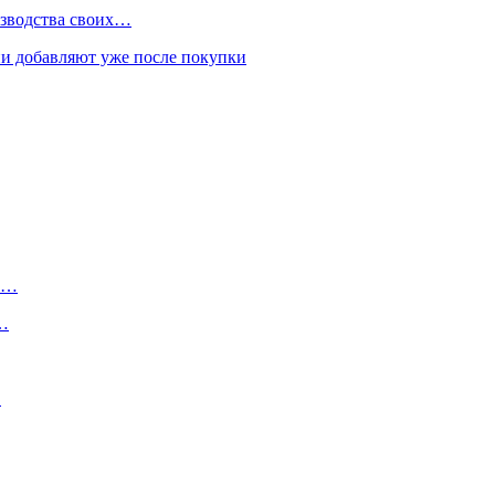
изводства своих…
и добавляют уже после покупки
ту…
о…
…