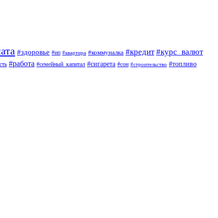
ата
#кредит
#курс_валют
#здоровье
#коммуналка
#ип
#квартира
#работа
#сигарета
#топливо
сть
#семейный_капитал
#сон
#строительство