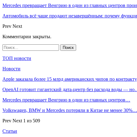
Mercedes превращает Венгрию в один из главных центров про
Автомобиль всё чаще продают незавершённым: почему функци
Prev
Next
Комментарии закрыты.
ТОП новости
Новости
Apple заказала более 15 млрд американских чипов по контрак
OpenAI готовит гигантский дата-центр без расхода воды — н
Mercedes превращает Венгрию в один из главных центров…
Volkswagen, BMW и Mercedes потеряли в Китае не менее 30%
Prev
Next
1 из 509
Статьи