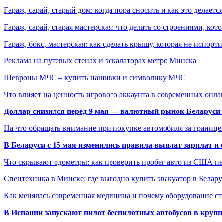
Гараж, сарай, старый дом: когда пора сносить и как это делаетс
Гараж, сарай, старая мастерская: что делать со строениями, к
Гараж, бокс, мастерская: как сделать крышу, которая не испорт
Реклама на путевых стенах и эскалаторах метро Минска
Шевроны МЧС – купить нашивки и символику МЧС
Что влияет на ценность игрового аккаунта в современных онла
Доллар снизился перед 9 мая — валютный рынок Беларуси 
На что обращать внимание при покупке автомобиля за границей
В Беларуси с 15 мая изменились правила выплат зарплат и
Что скрывают одометры: как проверить пробег авто из США п
Спецтехника в Минске: где выгодно купить эвакуатор в Белару
Как менялась современная медицина и почему оборудование ст
В Испании запускают пилот беспилотных автобусов в круп