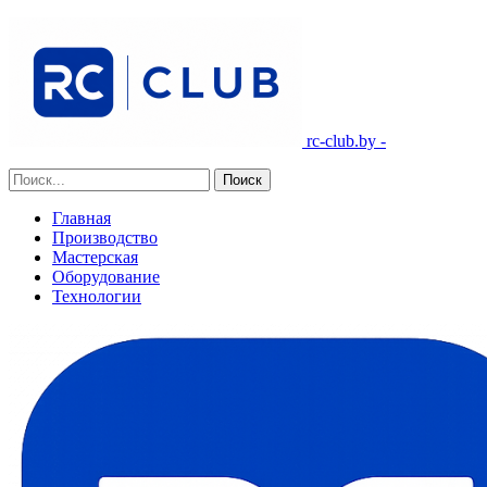
rc-club.by -
Главная
Производство
Мастерская
Оборудование
Технологии