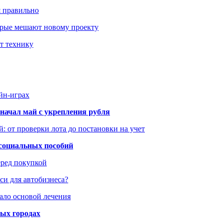
я правильно
оторые мешают новому проекту
ит технику
йн-играх
начал май с укрепления рубля
: от проверки лота до постановки на учет
 социальных пособий
еред покупкой
си для автобизнеса?
ало основой лечения
ных городах