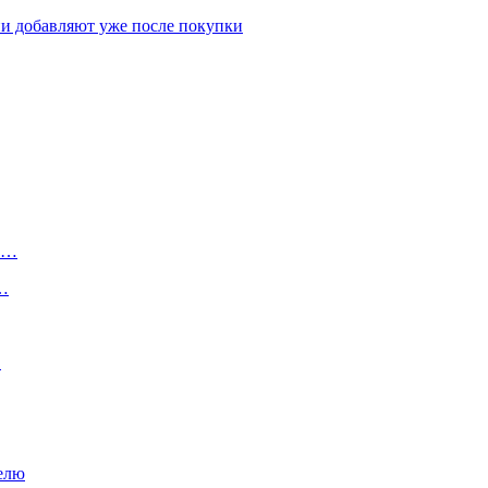
и добавляют уже после покупки
ту…
о…
…
елю