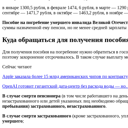
в январе 1300,5 рубля, в феврале 1474, 6 рубля, в марте — 1290
сентябре — 1471,7 рубля, в октябре — 1463,2 рубля, в ноябре —
Пособие на погребение умершего инвалида Великой Отечест
суммы назначенной ему пенсии, но не менее средней зарплаты 
Куда обращаться для получения пособи
Для получения пособия на погребение нужно обратиться в госор
поэтому захоронение отсрочивалось. В таком случае выплату м
Сейчас читают
Apple заказала более 15 млрд американских чипов по контрак
OpenAI готовит гигантский дата-центр без расхода воды — н
В случае смерти пенсионера
(в том числе работавшего на день
незастрахованного или детей указанных лиц необходимо обра
пребывания) застрахованного, незастрахованного
.
В случае смерти застрахованного
(кроме застрахованного, уп
умершего
;