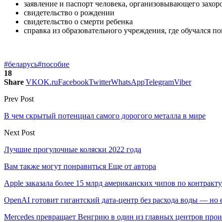
заявление и паспорт человека, организовывающего захор
свидетельство о рождении
свидетельство о смерти ребенка
справка из образовательного учреждения, где обучался по
#беларусь
#пособие
18
Share
VK
OK.ru
Facebook
Twitter
WhatsApp
Telegram
Viber
Prev Post
В чем скрытый потенциал самого дорогого металла в мире
Next Post
Лучшие прогулочные коляски 2022 года
Вам также могут понравиться
Еще от автора
Apple заказала более 15 млрд американских чипов по контракту
OpenAI готовит гигантский дата-центр без расхода воды — но
Mercedes превращает Венгрию в один из главных центров про