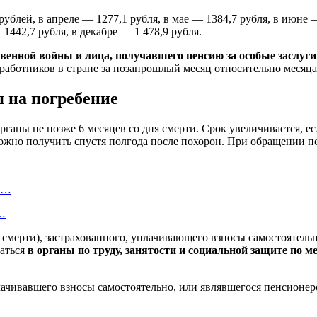
 рублей, в апреле — 1277,1 рубля, в мае — 1384,7 рубля, в июне 
 1442,7 рубля, в декабре — 1 478,9 рубля.
венной войны и лица, получавшего пенсию за особые заслуги
работников в стране за позапрошлый месяц относительно месяца
я на погребение
ганы не позже 6 месяцев со дня смерти. Срок увеличивается, ес
ожно получить спустя полгода после похорон. При обращении по
ту…
о…
 смерти), застрахованного, уплачивающего взносы самостоятельн
щаться
в органы по труду, занятости и социальной защите по м
лачивавшего взносы самостоятельно, или являвшегося пенсионе