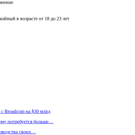
онение
койный в возрасте от 18 до 23 лет
 с Broadcom на $30 млрд
 ему потребуется больше…
изводства своих…