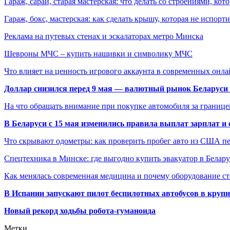
Гараж, сарай, старая мастерская: что делать со строениями, к
Гараж, бокс, мастерская: как сделать крышу, которая не испорт
Реклама на путевых стенах и эскалаторах метро Минска
Шевроны МЧС – купить нашивки и символику МЧС
Что влияет на ценность игрового аккаунта в современных онла
Доллар снизился перед 9 мая — валютный рынок Беларуси 
На что обращать внимание при покупке автомобиля за границей
В Беларуси с 15 мая изменились правила выплат зарплат и
Что скрывают одометры: как проверить пробег авто из США п
Спецтехника в Минске: где выгодно купить эвакуатор в Белару
Как менялась современная медицина и почему оборудование ст
В Испании запускают пилот беспилотных автобусов в круп
Новый рекорд ходьбы робота-гуманоида
Метки