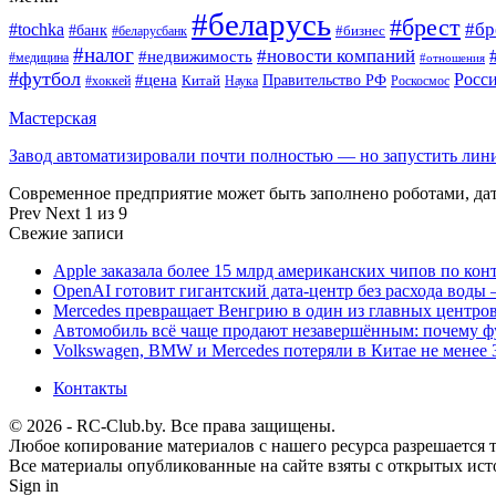
#беларусь
#брест
#tochka
#бр
#банк
#бизнес
#беларусбанк
#налог
#новости компаний
#недвижимость
#медицина
#отношения
#футбол
Росс
#цена
Правительство РФ
Китай
Наука
Роскосмос
#хоккей
Мастерская
Завод автоматизировали почти полностью — но запустить ли
Современное предприятие может быть заполнено роботами, д
Prev
Next
1 из 9
Свежие записи
Apple заказала более 15 млрд американских чипов по кон
OpenAI готовит гигантский дата-центр без расхода воды 
Mercedes превращает Венгрию в один из главных центро
Автомобиль всё чаще продают незавершённым: почему ф
Volkswagen, BMW и Mercedes потеряли в Китае не менее 
Контакты
© 2026 - RC-Club.by. Все права защищены.
Любое копирование материалов с нашего ресурса разрешается т
Все материалы опубликованные на сайте взяты с открытых исто
Sign in