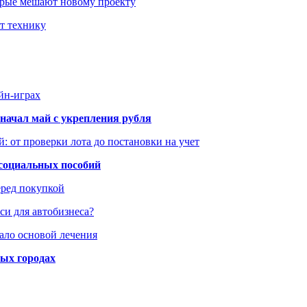
оторые мешают новому проекту
ит технику
йн-играх
начал май с укрепления рубля
: от проверки лота до постановки на учет
 социальных пособий
еред покупкой
си для автобизнеса?
ало основой лечения
ных городах