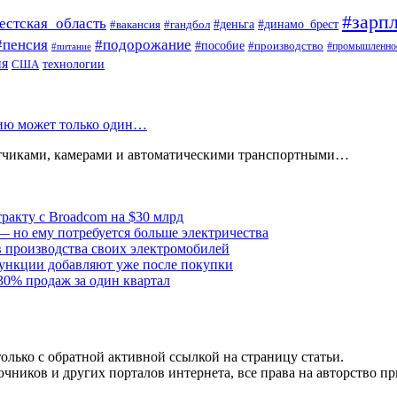
#зарпл
естская_область
#деньга
#динамо_брест
#вакансия
#гандбол
#пенсия
#подорожание
#пособие
#производство
#промышленно
#питание
ия
США
технологии
нию может только один…
атчиками, камерами и автоматическими транспортными…
тракту с Broadcom на $30 млрд
— но ему потребуется больше электричества
в производства своих электромобилей
ункции добавляют уже после покупки
30% продаж за один квартал
олько с обратной активной ссылкой на страницу статьи.
чников и других порталов интернета, все права на авторство п