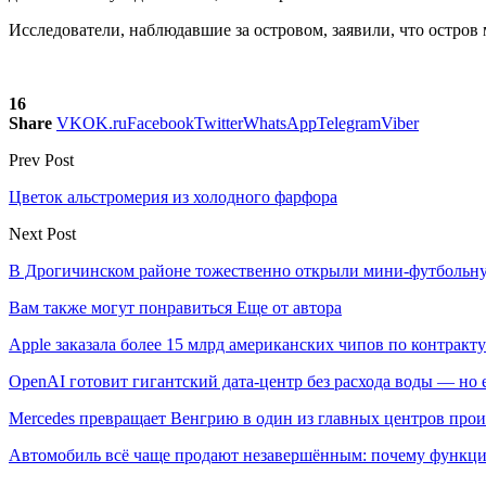
Исследователи, наблюдавшие за островом, заявили, что остров
16
Share
VK
OK.ru
Facebook
Twitter
WhatsApp
Telegram
Viber
Prev Post
Цветок альстромерия из холодного фарфора
Next Post
В Дрогичинском районе тожественно открыли мини-футбольн
Вам также могут понравиться
Еще от автора
Apple заказала более 15 млрд американских чипов по контракту
OpenAI готовит гигантский дата-центр без расхода воды — но
Mercedes превращает Венгрию в один из главных центров про
Автомобиль всё чаще продают незавершённым: почему функци