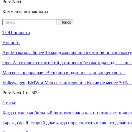
Prev
Next
Комментарии закрыты.
ТОП новости
Новости
Apple заказала более 15 млрд американских чипов по контрак
OpenAI готовит гигантский дата-центр без расхода воды — н
Mercedes превращает Венгрию в один из главных центров…
Volkswagen, BMW и Mercedes потеряли в Китае не менее 30%
Prev
Next
1 из 509
Статьи
Когда нужен мобильный шиномонтаж и как он помогает водит
Гараж, сарай, старый дом: когда пора сносить и как это делаетс