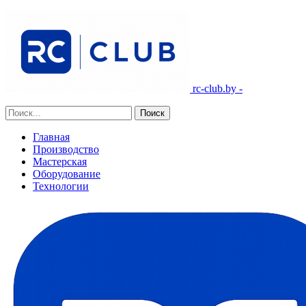
rc-club.by -
Главная
Производство
Мастерская
Оборудование
Технологии