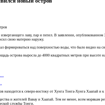
явился новый остров
, извергающего лаву, пар и пепел. В заявлении, опубликованном
росил свою материю наружу.
ачал формироваться над поверхностью воды, что было видно на 
адь острова выросла до 4000 квадратных метров при высоте над
ту…
о…
 находится к северо-востоку от Хунга Тонга-Хунга Хаапай и к 
ства и жителей Вавау и Хаапай. Тем не менее, всем морякам ре
ческой службы Тонги.