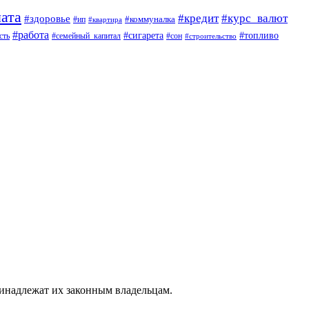
ата
#кредит
#курс_валют
#здоровье
#коммуналка
#ип
#квартира
#работа
#сигарета
#топливо
сть
#семейный_капитал
#сон
#строительство
ринадлежат их законным владельцам.