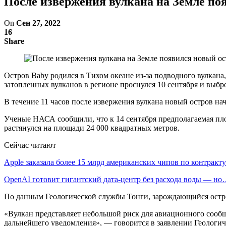
После извержения вулкана на Земле по
On
Сен 27, 2022
16
Share
Остров Baby родился в Тихом океане из-за подводного вулкана
затопленных вулканов в регионе проснулся 10 сентября и выб
В течение 11 часов после извержения вулкана новый остров н
Ученые НАСА сообщили, что к 14 сентября предполагаемая площ
растянулся на площади 24 000 квадратных метров.
Сейчас читают
Apple заказала более 15 млрд американских чипов по контрак
OpenAI готовит гигантский дата-центр без расхода воды — н
По данным Геологической службы Тонги, зарождающийся остров
«Вулкан представляет небольшой риск для авиационного сообще
дальнейшего уведомления», — говорится в заявлении Геологи