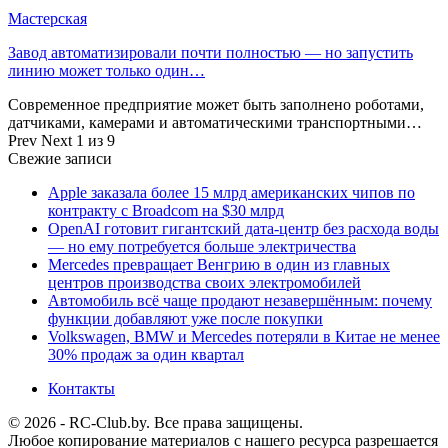
Мастерская
Завод автоматизировали почти полностью — но запустить
линию может только один…
Современное предприятие может быть заполнено роботами,
датчиками, камерами и автоматическими транспортными…
Prev
Next
1 из 9
Свежие записи
Apple заказала более 15 млрд американских чипов по
контракту с Broadcom на $30 млрд
OpenAI готовит гигантский дата-центр без расхода воды
— но ему потребуется больше электричества
Mercedes превращает Венгрию в один из главных
центров производства своих электромобилей
Автомобиль всё чаще продают незавершённым: почему
функции добавляют уже после покупки
Volkswagen, BMW и Mercedes потеряли в Китае не менее
30% продаж за один квартал
Контакты
© 2026 - RC-Club.by. Все права защищены.
Любое копирование материалов с нашего ресурса разрешается