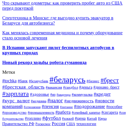
Что скрывают одометры: как проверить пробег авто из США
перед покупкой
Спецтехника в Минске: где выгодно купить эвакуатор в
Беларуси для автобизнеса?
Как менялась современная медицина и почему оборудование
стало основой лечения
В Испании запускают пилот беспилотных автобусов в
крупных городах
Новый рекорд ходьбы робота-гуманоида
Метки
#беларусь
#брест
#tochka
#банк
#бизнес
#беларусбанк
#брестская_область
#деньга
#динамо_брест
#вакансия
#гандбол
#зарплата
#кредит
#здоровье
#коммуналка
#ип
#квартира
#налог
#курс_валют
#новости
#недвижимость
#медицина
компаний
#пенсия
#подорожание
#пособие
#отношения
#питание
#работа
#производство
#сигарета
#промышленность
#семейный_капитал
#сон
#футбол
#цена
#топливо
Китай
Наука
#строительство
#хоккей
Россия
Правительство РФ
США
технологии
Роскосмос