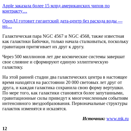
Apple заказала более 15 млрд американских чипов по
контракту…
OpenAI готовит гигантский дата-центр без расхода воды —
но…
Галактическая пара NGC 4567 и NGC 4568, также известная
как галактики Бабочки, только начала сталкиваться, поскольку
гравитация притягивает их друг к другу.
Через 500 миллионов лет две космические системы завершат
свое слияние и сформируют единую эллиптическую
галактику.
На этой ранней стадии два галактических центра в настоящее
время находятся на расстоянии 20 000 световых лет друг от
друга, и каждая галактика сохранила свою форму вертушки.
По мере того, как галактики становятся более запутанными,
гравитационные силы приведут к многочисленным событиям
интенсивного звездообразования. Первоначальные структуры
галактик изменятся и исказятся.
Источник:
www.mk.ru
12