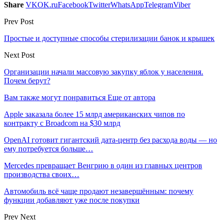
Share
VK
OK.ru
Facebook
Twitter
WhatsApp
Telegram
Viber
Prev Post
Простые и доступные способы стерилизации банок и крышек
Next Post
Организации начали массовую закупку яблок у населения.
Почем берут?
Вам также могут понравиться
Еще от автора
Apple заказала более 15 млрд американских чипов по
контракту с Broadcom на $30 млрд
OpenAI готовит гигантский дата-центр без расхода воды — но
ему потребуется больше…
Mercedes превращает Венгрию в один из главных центров
производства своих…
Автомобиль всё чаще продают незавершённым: почему
функции добавляют уже после покупки
Prev
Next