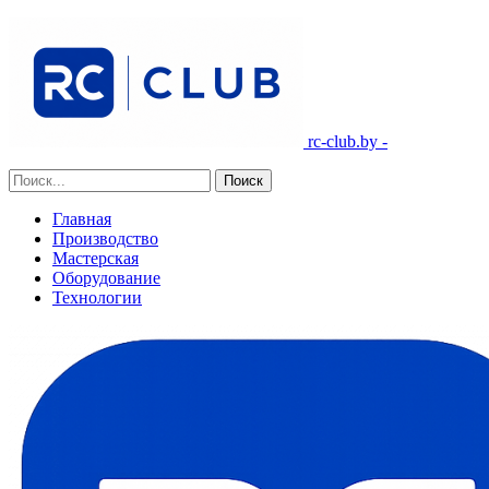
rc-club.by -
Главная
Производство
Мастерская
Оборудование
Технологии