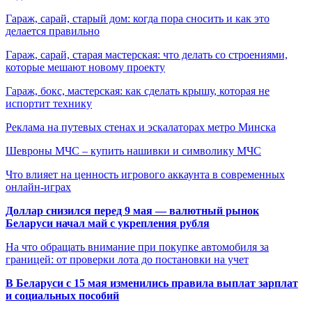
Гараж, сарай, старый дом: когда пора сносить и как это
делается правильно
Гараж, сарай, старая мастерская: что делать со строениями,
которые мешают новому проекту
Гараж, бокс, мастерская: как сделать крышу, которая не
испортит технику
Реклама на путевых стенах и эскалаторах метро Минска
Шевроны МЧС – купить нашивки и символику МЧС
Что влияет на ценность игрового аккаунта в современных
онлайн-играх
Доллар снизился перед 9 мая — валютный рынок
Беларуси начал май с укрепления рубля
На что обращать внимание при покупке автомобиля за
границей: от проверки лота до постановки на учет
В Беларуси с 15 мая изменились правила выплат зарплат
и социальных пособий