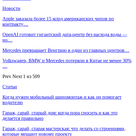
Новости
Apple заказала более 15 млрд американских чипов по
контракту…
OpenAI готовит гигантский дата-центр без расхода воды —
но…
Mercedes превращает Венгрию в один из главных центров…
Volkswagen, BMW и Mercedes потеряли в Китае не менее 30%
…
Prev
Next
1 из 509
Статьи
Когда нужен мобильный шиномонтаж и как он помогает
водителю
Гараж, сарай, старый дом: когда пора сносить и как это
делается правильно
Гараж, сарай, старая мастерская: что делать со строениями,
которые мешают новому проекту