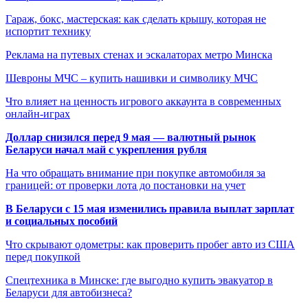
Гараж, бокс, мастерская: как сделать крышу, которая не
испортит технику
Реклама на путевых стенах и эскалаторах метро Минска
Шевроны МЧС – купить нашивки и символику МЧС
Что влияет на ценность игрового аккаунта в современных
онлайн-играх
Доллар снизился перед 9 мая — валютный рынок
Беларуси начал май с укрепления рубля
На что обращать внимание при покупке автомобиля за
границей: от проверки лота до постановки на учет
В Беларуси с 15 мая изменились правила выплат зарплат
и социальных пособий
Что скрывают одометры: как проверить пробег авто из США
перед покупкой
Спецтехника в Минске: где выгодно купить эвакуатор в
Беларуси для автобизнеса?