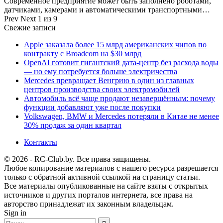
Современное предприятие может быть заполнено роботами,
датчиками, камерами и автоматическими транспортными…
Prev
Next
1 из 9
Свежие записи
Apple заказала более 15 млрд американских чипов по
контракту с Broadcom на $30 млрд
OpenAI готовит гигантский дата-центр без расхода воды
— но ему потребуется больше электричества
Mercedes превращает Венгрию в один из главных
центров производства своих электромобилей
Автомобиль всё чаще продают незавершённым: почему
функции добавляют уже после покупки
Volkswagen, BMW и Mercedes потеряли в Китае не менее
30% продаж за один квартал
Контакты
© 2026 - RC-Club.by. Все права защищены.
Любое копирование материалов с нашего ресурса разрешается
только с обратной активной ссылкой на страницу статьи.
Все материалы опубликованные на сайте взяты с открытых
источников и других порталов интернета, все права на
авторство принадлежат их законным владельцам.
Sign in