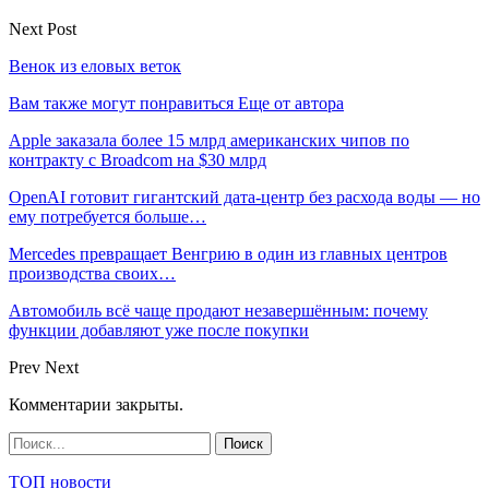
Next Post
Венок из еловых веток
Вам также могут понравиться
Еще от автора
Apple заказала более 15 млрд американских чипов по
контракту с Broadcom на $30 млрд
OpenAI готовит гигантский дата-центр без расхода воды — но
ему потребуется больше…
Mercedes превращает Венгрию в один из главных центров
производства своих…
Автомобиль всё чаще продают незавершённым: почему
функции добавляют уже после покупки
Prev
Next
Комментарии закрыты.
ТОП новости