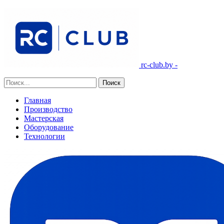
rc-club.by -
Главная
Производство
Мастерская
Оборудование
Технологии