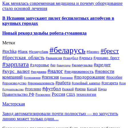
Как менялась современная медицина и почему оборудование
стало основой лечения
В Испании запускают пилот беспилотных автобусов в
крупных городах
Новый рекорд ходьбы робота-гуманоида
Метки
#беларусь
#брест
#tochka
#банк
#бизнес
#беларусбанк
#брестская_область
#деньга
#динамо_брест
#вакансия
#гандбол
#зарплата
#кредит
#здоровье
#коммуналка
#ип
#квартира
#налог
#курс_валют
#новости
#недвижимость
#медицина
компаний
#пенсия
#подорожание
#пособие
#отношения
#питание
#работа
#производство
#сигарета
#промышленность
#семейный_капитал
#сон
#футбол
#цена
#топливо
Китай
Наука
#строительство
#хоккей
Россия
Правительство РФ
США
технологии
Роскосмос
Мастерская
Завод автоматизировали почти полностью — но запустить
линию может только один…