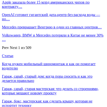
Apple заказала более 15 млрд американских чипов по
контракту…
OpenAI готовит гигантский дата-центр без расхода воды —
но…
Mercedes превращает Венгрию в один из главных центров…
Volkswagen, BMW и Mercedes потеряли в Китае не менее 30%
…
Prev
Next
1 из 509
Статьи
Когда нужен мобильный шиномонтаж и как он помогает
водителю
Гараж, сарай, старый дом: когда пора сносить и как это
делается правильно
Гараж, сарай, старая мастерская: что делать со строениями,
которые мешают новому проекту
Гараж, бокс, мастерская: как сделать крышу, которая не
испортит технику