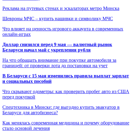
Реклама на путевых стенах и эскалаторах метро Минска
Шевроны МЧС – купить нашивки и символику МЧС
Что влияет на ценность игрового аккаунта в современных
онлайн-играх
Доллар снизился перед 9 мая — валютный рынок
Беларуси начал май с укрепления рубля
На что обращать внимание при покупке автомобиля за
границей: от проверки лота до постановки на учет
В Беларуси с 15 мая изменились правила выплат зарплат
и социальных пособий
Что скрывают одометры: как проверить пробег авто из США
перед покупкой
Спецтехника в Минске: где выгодно купить эвакуатор в
Беларуси для автобизнеса?
Как менялась современная медицина и почему оборудование
стало основой лечения