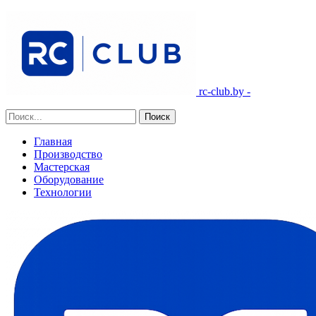
rc-club.by -
Главная
Производство
Мастерская
Оборудование
Технологии