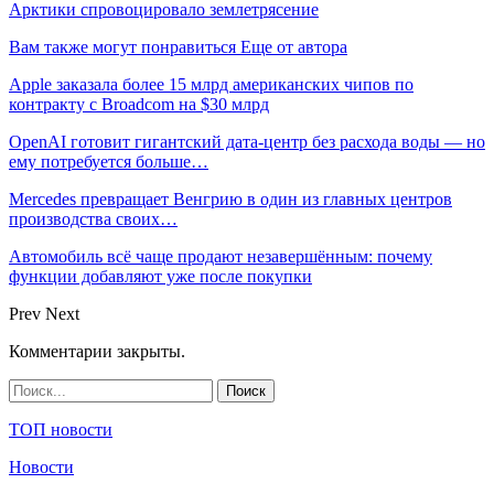
Арктики спровоцировало землетрясение
Вам также могут понравиться
Еще от автора
Apple заказала более 15 млрд американских чипов по
контракту с Broadcom на $30 млрд
OpenAI готовит гигантский дата-центр без расхода воды — но
ему потребуется больше…
Mercedes превращает Венгрию в один из главных центров
производства своих…
Автомобиль всё чаще продают незавершённым: почему
функции добавляют уже после покупки
Prev
Next
Комментарии закрыты.
ТОП новости
Новости