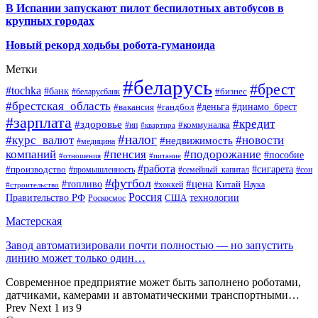
В Испании запускают пилот беспилотных автобусов в
крупных городах
Новый рекорд ходьбы робота-гуманоида
Метки
#беларусь
#брест
#tochka
#банк
#бизнес
#беларусбанк
#брестская_область
#деньга
#динамо_брест
#вакансия
#гандбол
#зарплата
#кредит
#здоровье
#коммуналка
#ип
#квартира
#налог
#курс_валют
#новости
#недвижимость
#медицина
компаний
#пенсия
#подорожание
#пособие
#отношения
#питание
#работа
#производство
#сигарета
#промышленность
#семейный_капитал
#сон
#футбол
#цена
#топливо
Китай
Наука
#строительство
#хоккей
Россия
Правительство РФ
США
технологии
Роскосмос
Мастерская
Завод автоматизировали почти полностью — но запустить
линию может только один…
Современное предприятие может быть заполнено роботами,
датчиками, камерами и автоматическими транспортными…
Prev
Next
1 из 9