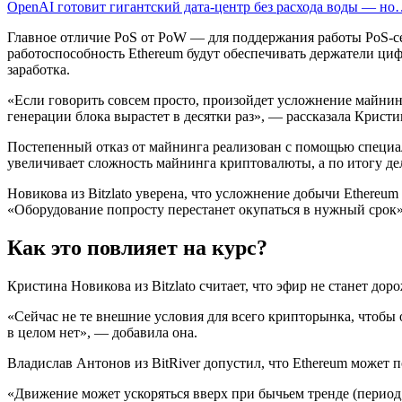
OpenAI готовит гигантский дата-центр без расхода воды — н
Главное отличие PoS от PoW — для поддержания работы PoS-се
работоспособность Ethereum будут обеспечивать держатели циф
заработка.
«Если говорить совсем просто, произойдет усложнение майнинг
генерации блока вырастет в десятки раз», — рассказала Крист
Постепенный отказ от майнинга реализован с помощью специал
увеличивает сложность майнинга криптовалюты, а по итогу де
Новикова из Bitzlato уверена, что усложнение добычи Ethereum
«Оборудование попросту перестанет окупаться в нужный срок»
Как это повлияет на курс?
Кристина Новикова из Bitzlato считает, что эфир не станет до
«Сейчас не те внешние условия для всего крипторынка, чтобы 
в целом нет», — добавила она.
Владислав Антонов из BitRiver допустил, что Ethereum может п
«Движение может ускоряться вверх при бычьем тренде (период