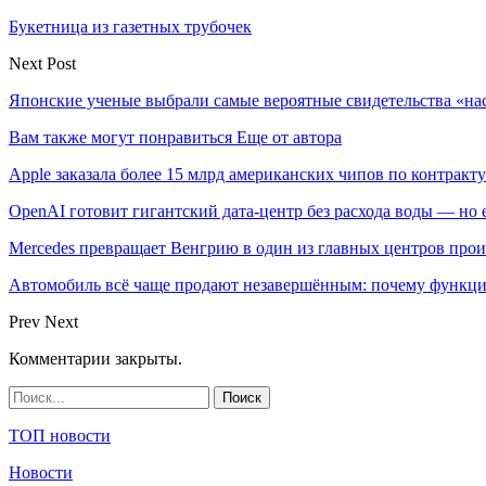
Букетница из газетных трубочек
Next Post
Японские ученые выбрали самые вероятные свидетельства «н
Вам также могут понравиться
Еще от автора
Apple заказала более 15 млрд американских чипов по контракту
OpenAI готовит гигантский дата-центр без расхода воды — но
Mercedes превращает Венгрию в один из главных центров про
Автомобиль всё чаще продают незавершённым: почему функци
Prev
Next
Комментарии закрыты.
ТОП новости
Новости