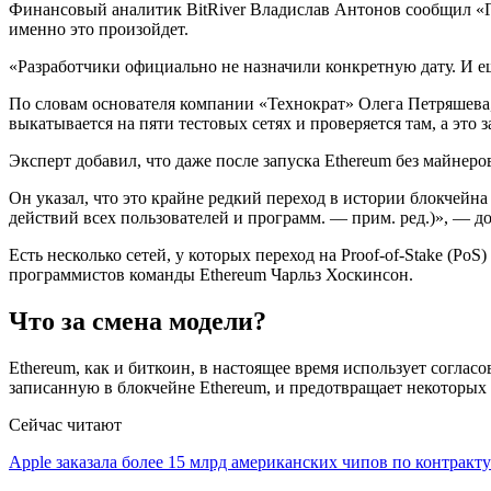
Финансовый аналитик BitRiver Владислав Антонов сообщил «Газе
именно это произойдет.
«Разработчики официально не назначили конкретную дату. И ещ
По словам основателя компании «Технократ» Олега Петряшева,
выкатывается на пяти тестовых сетях и проверяется там, а это
Эксперт добавил, что даже после запуска Ethereum без майнеров
Он указал, что это крайне редкий переход в истории блокчейн
действий всех пользователей и программ. — прим. ред.)», — д
Есть несколько сетей, у которых переход на Proof-of-Stake (P
программистов команды Ethereum Чарльз Хоскинсон.
Что за смена модели?
Ethereum, как и биткоин, в настоящее время использует согла
записанную в блокчейне Ethereum, и предотвращает некоторых в
Сейчас читают
Apple заказала более 15 млрд американских чипов по контрак