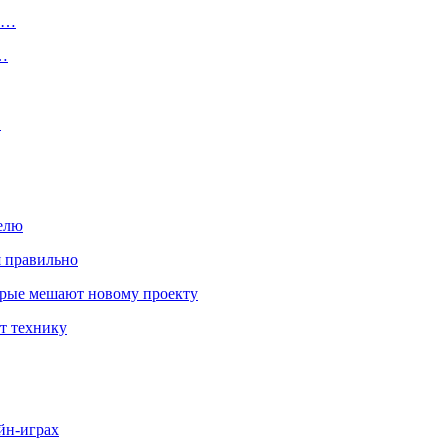
ту…
о…
…
елю
я правильно
оторые мешают новому проекту
ит технику
йн-играх