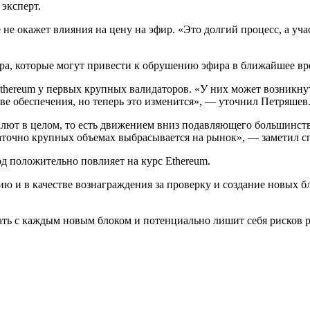
 эксперт.
ake не окажет влияния на цену на эфир. «Это долгий процесс, а 
ра, которые могут привести к обрушению эфира в ближайшее вр
thereum у первых крупных валидаторов. «У них может возникнут
тве обеспечения, но теперь это изменится», — уточнил Петряшев
лют в целом, то есть движением вниз подавляющего большинства
статочно крупных объемах выбрасывается на рынок», — заметил с
од положительно повлияет на курс Ethereum.
ию и в качестве вознаграждения за проверку и создание новых бл
тать с каждым новым блоком и потенциально лишит себя рисков 