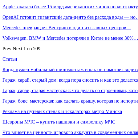
Apple заказала более 15 млрд американских чипов по контрак
OpenAI готовит гигантский дата-центр без расхода воды — н
Mercedes превращает Венгрию в один из главных центров…
Volkswagen, BMW и Mercedes потеряли в Китае не менее 30%
Prev
Next
1 из 509
Статьи
Когда нужен мобильный шиномонтаж и как он помогает водит
Гараж, сарай, старый дом: когда пора сносить и как это делаетс
Гараж, сарай, старая мастерская: что делать со строениями, к
Гараж, бокс, мастерская: как сделать крышу, которая не испорт
Реклама на путевых стенах и эскалаторах метро Минска
Шевроны МЧС – купить нашивки и символику МЧС
Что влияет на ценность игрового аккаунта в современных онла