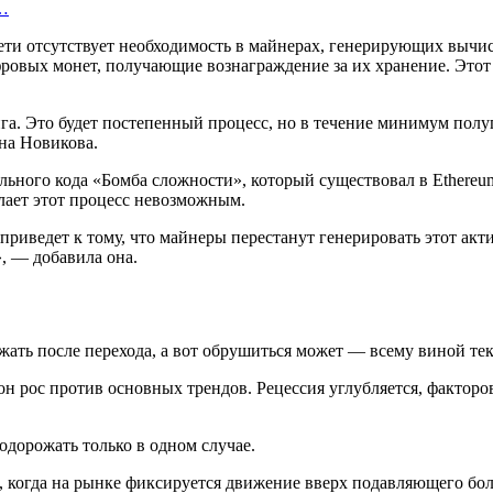
о…
ти отсутствует необходимость в майнерах, генерирующих вычис
ровых монет, получающие вознаграждение за их хранение. Этот 
а. Это будет постепенный процесс, но в течение минимум полуго
ина Новикова.
ьного кода «Бомба сложности», который существовал в Ethereum
лает этот процесс невозможным.
 приведет к тому, что майнеры перестанут генерировать этот акт
, — добавила она.
рожать после перехода, а вот обрушиться может — всему виной те
он рос против основных трендов. Рецессия углубляется, факторо
одорожать только в одном случае.
, когда на рынке фиксируется движение вверх подавляющего бо