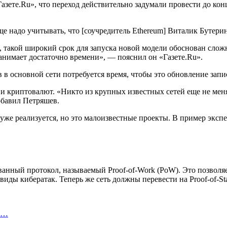
те.Ru», что переход действительно задумали провести до конца 
е надо учитывать, что [соучредитель Ethereum] Виталик Бутери
 такой широкий срок для запуска новой модели обоснован сложн
 занимает достаточно времени», — пояснил он «Газете.Ru».
 в основной сети потребуется время, чтобы это обновление запис
а и криптовалют. «Никто из крупных известных сетей еще не ме
обавил Петряшев.
oS) уже реализуется, но это малоизвестные проекты. В пример экс
сованный протокол, называемый Proof-of-Work (PoW). Это позвол
иды кибератак. Теперь же сеть должны перевести на Proof-of-Sta
ту…