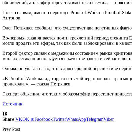
обновлений, а так эфир торгуется вместе со всеми», — пояснил
По его словам, именно переход с Proof-of-Work на Proof-of-St
Антонов.
Олег Петряшев сообщил, что существует два негативных факто
Во-первых, заканчивается почти трехлетний период стекинга E
могли продать эти эфиры, так как были заблокированы в качес
Второй фактор связан с медвежьим состоянием рынка криптова
многих сетях он используется в качестве залога и сейчас в до
Однако он указал на то, что в долгосрочной перспективе перех
«В Proof-of-Work валидатор, то есть майнер, проводит транзакц
происходит», — сказал Петряшев.
Эксперт объяснил, что таким образом эфир перестанет прирас
Источник
16
Share
VK
OK.ru
Facebook
Twitter
WhatsApp
Telegram
Viber
Prev Post