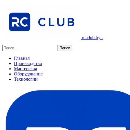
rc-club.by -
Главная
Производство
Мастерская
Оборудование
Технологии