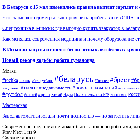
В Беларуси с 15 мая изменились правила выплат зарплат и
Что скрывают одометры: как проверить пробег авто из США п
Спецтехника в Минске: где выгодно купить эвакуатор в Белару
Как менялась современная медицина и почему оборудование ст
В Испании запускают пилот беспилотных автобусов в круп
Новый рекорд ходьбы робота-гуманоида
Метки
#беларусь
#брест
#tochka
#бр
#банк
#бизнес
#беларусбанк
#налог
#новости компаний
#недвижимость
#медицина
#отношения
#футбол
Росс
#цена
Правительство РФ
Китай
Наука
Роскосмос
#хоккей
Мастерская
Завод автоматизировали почти полностью — но запустить ли
Современное предприятие может быть заполнено роботами, д
Prev
Next
1 из 9
Свежие записи