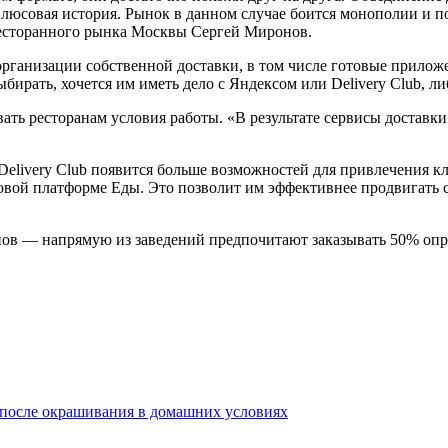
 плюсовая история. Рынок в данном случае боится монополии и 
ресторанного рынка Москвы Сергей Миронов.
организации собственной доставки, в том числе готовые приложе
бирать, хочется им иметь дело с Яндексом или Delivery Club, ли
овать ресторанам условия работы. «В результате сервисы достав
 Delivery Club появится больше возможностей для привлечения к
овой платформе Еды. Это позволит им эффективнее продвигать с
ранов — напрямую из заведений предпочитают заказывать 50% оп
с после окрашивания в домашних условиях