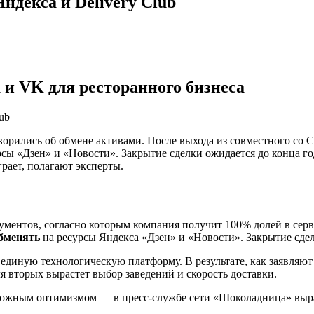
ндекса и Delivery Club
и VK для ресторанного бизнеса
ились об обмене активами. После выхода из совместного со С
сурсы «Дзен» и «Новости». Закрытие сделки ожидается до конца 
рает, полагают эксперты.
ментов, согласно которым компания получит 100% долей в серви
бменять
на ресурсы Яндекса «Дзен» и «Новости». Закрытие сдел
 единую технологическую платформу. В результате, как заявляют
я вторых вырастет выбор заведений и скорость доставки.
орожным оптимизмом — в пресс-службе сети «Шоколадница» выра