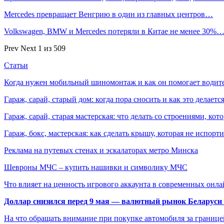
Mercedes превращает Венгрию в один из главных центров…
Volkswagen, BMW и Mercedes потеряли в Китае не менее 30%
Prev
Next
1 из 509
Статьи
Когда нужен мобильный шиномонтаж и как он помогает водит
Гараж, сарай, старый дом: когда пора сносить и как это делаетс
Гараж, сарай, старая мастерская: что делать со строениями, к
Гараж, бокс, мастерская: как сделать крышу, которая не испорт
Реклама на путевых стенах и эскалаторах метро Минска
Шевроны МЧС – купить нашивки и символику МЧС
Что влияет на ценность игрового аккаунта в современных онла
Доллар снизился перед 9 мая — валютный рынок Беларуси 
На что обращать внимание при покупке автомобиля за границей