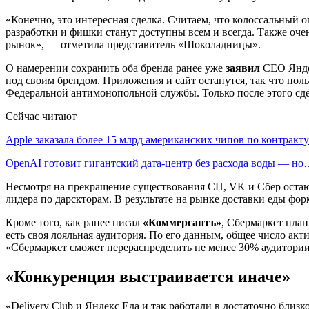
«Конечно, это интересная сделка. Считаем, что колоссальный о
разработки и фишки станут доступны всем и всегда. Также очен
рынок», — отметила представитель «Шоколадницы».
О намерении сохранить оба бренда ранее уже
заявил
CEO Яндек
под своим брендом. Приложения и сайт останутся, так что по
Федеральной антимонопольной службы. Только после этого сде
Сейчас читают
Apple заказала более 15 млрд американских чипов по контрак
OpenAI готовит гигантский дата-центр без расхода воды — н
Несмотря на прекращение существования СП, VK и Сбер остаю
лидера по дарскторам. В результате на рынке доставки еды фо
Кроме того, как ранее писал
«Коммерсантъ»
, Сбермаркет план
есть своя лояльная аудитория. По его данным, общее число акт
«Сбермаркет сможет перераспределить не менее 30% аудитории
«Конкуренция выстраивается иначе»
«Delivery Club и Яндекс Еда и так работали в достаточно близ