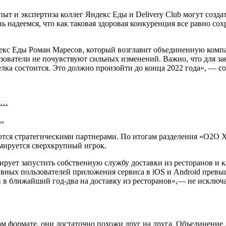
пыт и экспертиза коллег Яндекс Еды и Delivery Club могут созда
ь надеемся, что как таковая здоровая конкуренция все равно сохр
с Еды Роман Маресов, который возглавит объединенную компан
льзователи не почувствуют сильных изменений. Важно, что для з
лка состоится. Это должно произойти до конца 2022 года», — с
ту…
о…
тся стратегическими партнерами. По итогам разделения «О2О Х
рмируется сверхкрупный игрок.
ирует запустить собственную службу доставки из ресторанов и к
ивных пользователей приложения сервиса в iOS и Android превыш
 в ближайший год-два на доставку из ресторанов»,— не исключа
ком формате, они достаточно похожи друг на друга. Объединение