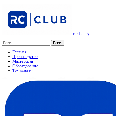
rc-club.by -
Главная
Производство
Мастерская
Оборудование
Технологии