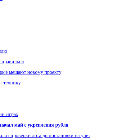
…
елю
я правильно
оторые мешают новому проекту
ит технику
йн-играх
начал май с укрепления рубля
: от проверки лота до постановки на учет