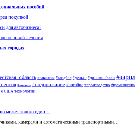
 социальных пособий
еред покупкой
си для автобизнеса?
ало основой лечения
ных городах
#зарпл
естская_область
#деньга
#динамо_брест
#вакансия
#гандбол
#пенсия
#подорожание
#пособие
#производство
#промышленно
#питание
ия
США
технологии
нию может только один…
атчиками, камерами и автоматическими транспортными…