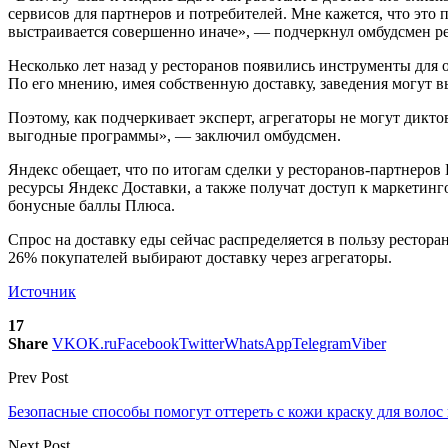
сервисов для партнеров и потребителей. Мне кажется, что это
выстраивается совершенно иначе», — подчеркнул омбудсмен 
Несколько лет назад у ресторанов появились инструменты для 
По его мнению, имея собственную доставку, заведения могут вы
Поэтому, как подчеркивает эксперт, агрегаторы не могут дикт
выгодные программы», — заключил омбудсмен.
Яндекс обещает, что по итогам сделки у ресторанов-партнеров
ресурсы Яндекс Доставки, а также получат доступ к маркетинг
бонусные баллы Плюса.
Спрос на доставку еды сейчас распределяется в пользу ресто
26% покупателей выбирают доставку через агрегаторы.
Источник
17
Share
VK
OK.ru
Facebook
Twitter
WhatsApp
Telegram
Viber
Prev Post
Безопасные способы помогут оттереть с кожи краску для воло
Next Post