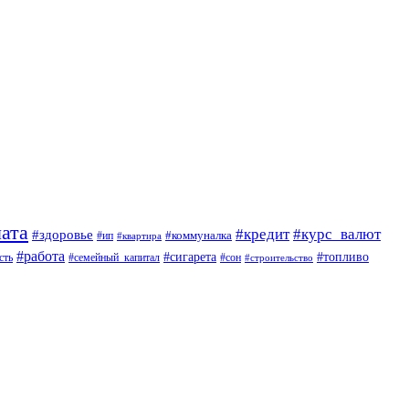
ата
#кредит
#курс_валют
#здоровье
#коммуналка
#ип
#квартира
#работа
#сигарета
#топливо
сть
#семейный_капитал
#сон
#строительство