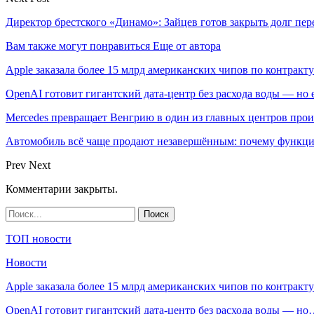
Директор брестского «Динамо»: Зайцев готов закрыть долг пере
Вам также могут понравиться
Еще от автора
Apple заказала более 15 млрд американских чипов по контракту
OpenAI готовит гигантский дата-центр без расхода воды — но
Mercedes превращает Венгрию в один из главных центров про
Автомобиль всё чаще продают незавершённым: почему функци
Prev
Next
Комментарии закрыты.
ТОП новости
Новости
Apple заказала более 15 млрд американских чипов по контрак
OpenAI готовит гигантский дата-центр без расхода воды — н