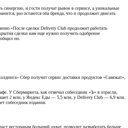
ть синергию, и гости получат рывок в сервисе, а уникальные
анится, раз остаются оба бренда, что и продолжит двигать
ию.«После сделки Delivery Club продолжит работать
акрытия сделки нам еще нужно получить одобрение
ообщил он.
олдинга» Сбер получит сервис доставки продуктов «Самокат»,
афе. У Сбермаркета, как отмечал собеседник «Ъ» в отрасли,
ает 2 млн, у Яндекс Еды — 5,5 млн, у Delivery Club — 6,9 млн.
ет собеседник издания.
 даст ресторанам больший охват, позволит разработать больше