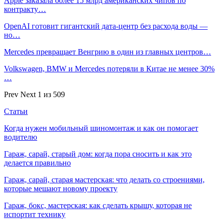
Apple заказала более 15 млрд американских чипов по
контракту…
OpenAI готовит гигантский дата-центр без расхода воды —
но…
Mercedes превращает Венгрию в один из главных центров…
Volkswagen, BMW и Mercedes потеряли в Китае не менее 30%
…
Prev
Next
1 из 509
Статьи
Когда нужен мобильный шиномонтаж и как он помогает
водителю
Гараж, сарай, старый дом: когда пора сносить и как это
делается правильно
Гараж, сарай, старая мастерская: что делать со строениями,
которые мешают новому проекту
Гараж, бокс, мастерская: как сделать крышу, которая не
испортит технику