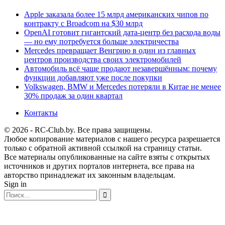
Apple заказала более 15 млрд американских чипов по
контракту с Broadcom на $30 млрд
OpenAI готовит гигантский дата-центр без расхода воды
— но ему потребуется больше электричества
Mercedes превращает Венгрию в один из главных
центров производства своих электромобилей
Автомобиль всё чаще продают незавершённым: почему
функции добавляют уже после покупки
Volkswagen, BMW и Mercedes потеряли в Китае не менее
30% продаж за один квартал
Контакты
© 2026 - RC-Club.by. Все права защищены.
Любое копирование материалов с нашего ресурса разрешается
только с обратной активной ссылкой на страницу статьи.
Все материалы опубликованные на сайте взяты с открытых
источников и других порталов интернета, все права на
авторство принадлежат их законным владельцам.
Sign in