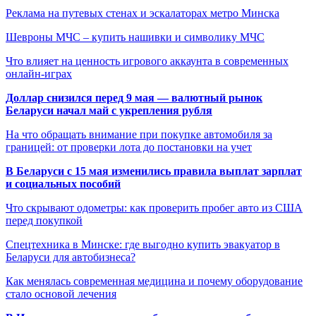
Реклама на путевых стенах и эскалаторах метро Минска
Шевроны МЧС – купить нашивки и символику МЧС
Что влияет на ценность игрового аккаунта в современных
онлайн-играх
Доллар снизился перед 9 мая — валютный рынок
Беларуси начал май с укрепления рубля
На что обращать внимание при покупке автомобиля за
границей: от проверки лота до постановки на учет
В Беларуси с 15 мая изменились правила выплат зарплат
и социальных пособий
Что скрывают одометры: как проверить пробег авто из США
перед покупкой
Спецтехника в Минске: где выгодно купить эвакуатор в
Беларуси для автобизнеса?
Как менялась современная медицина и почему оборудование
стало основой лечения