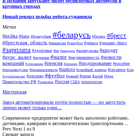
В Испании запускают пилот беспилотных автобусов в
крупных городах
Новый рекорд ходьбы робота-гуманоида
Метки
#беларусь
#брест
#tochka
#банк
#бизнес
#беларусбанк
#брестская_область
#деньга
#динамо_брест
#вакансия
#гандбол
#зарплата
#кредит
#здоровье
#коммуналка
#ип
#квартира
#налог
#курс_валют
#новости
#недвижимость
#медицина
компаний
#пенсия
#подорожание
#пособие
#отношения
#питание
#работа
#производство
#сигарета
#промышленность
#семейный_капитал
#сон
#футбол
#цена
#топливо
Китай
Наука
#строительство
#хоккей
Россия
Правительство РФ
США
технологии
Роскосмос
Мастерская
Завод автоматизировали почти полностью — но запустить
линию может только один…
Современное предприятие может быть заполнено роботами,
датчиками, камерами и автоматическими транспортными…
Prev
Next
1 из 9
Свежие записи