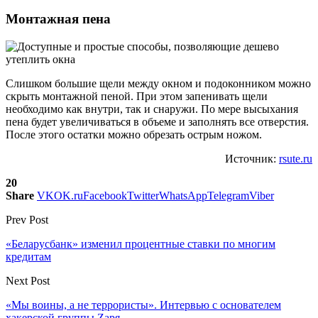
Монтажная пена
Слишком большие щели между окном и подоконником можно
скрыть монтажной пеной. При этом запенивать щели
необходимо как внутри, так и снаружи. По мере высыхания
пена будет увеличиваться в объеме и заполнять все отверстия.
После этого остатки можно обрезать острым ножом.
Источник:
rsute.ru
20
Share
VK
OK.ru
Facebook
Twitter
WhatsApp
Telegram
Viber
Prev Post
«Беларусбанк» изменил процентные ставки по многим
кредитам
Next Post
«Мы воины, а не террористы». Интервью с основателем
хакерской группы Zаря