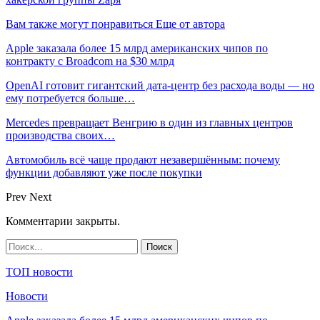
Вам также могут понравиться
Еще от автора
Apple заказала более 15 млрд американских чипов по
контракту с Broadcom на $30 млрд
OpenAI готовит гигантский дата-центр без расхода воды — но
ему потребуется больше…
Mercedes превращает Венгрию в один из главных центров
производства своих…
Автомобиль всё чаще продают незавершённым: почему
функции добавляют уже после покупки
Prev
Next
Комментарии закрыты.
ТОП новости
Новости