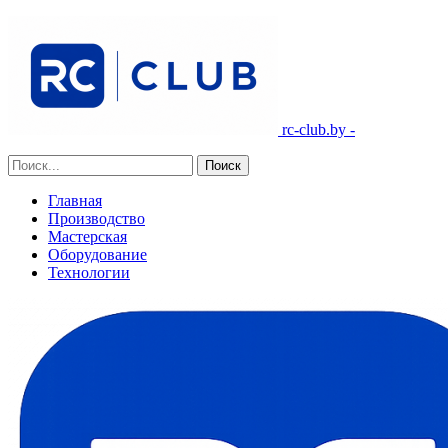
rc-club.by -
Главная
Производство
Мастерская
Оборудование
Технологии