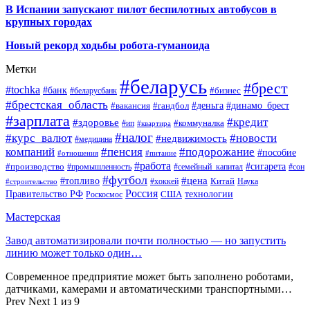
В Испании запускают пилот беспилотных автобусов в
крупных городах
Новый рекорд ходьбы робота-гуманоида
Метки
#беларусь
#брест
#tochka
#банк
#бизнес
#беларусбанк
#брестская_область
#деньга
#динамо_брест
#вакансия
#гандбол
#зарплата
#кредит
#здоровье
#коммуналка
#ип
#квартира
#налог
#курс_валют
#новости
#недвижимость
#медицина
компаний
#пенсия
#подорожание
#пособие
#отношения
#питание
#работа
#производство
#сигарета
#промышленность
#семейный_капитал
#сон
#футбол
#цена
#топливо
Китай
Наука
#строительство
#хоккей
Россия
Правительство РФ
США
технологии
Роскосмос
Мастерская
Завод автоматизировали почти полностью — но запустить
линию может только один…
Современное предприятие может быть заполнено роботами,
датчиками, камерами и автоматическими транспортными…
Prev
Next
1 из 9