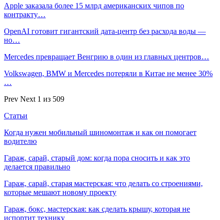
Apple заказала более 15 млрд американских чипов по
контракту…
OpenAI готовит гигантский дата-центр без расхода воды —
но…
Mercedes превращает Венгрию в один из главных центров…
Volkswagen, BMW и Mercedes потеряли в Китае не менее 30%
…
Prev
Next
1 из 509
Статьи
Когда нужен мобильный шиномонтаж и как он помогает
водителю
Гараж, сарай, старый дом: когда пора сносить и как это
делается правильно
Гараж, сарай, старая мастерская: что делать со строениями,
которые мешают новому проекту
Гараж, бокс, мастерская: как сделать крышу, которая не
испортит технику