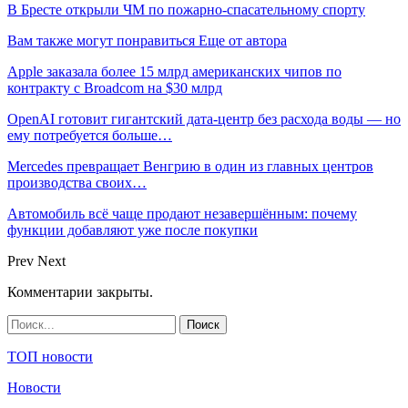
В Бресте открыли ЧМ по пожарно-спасательному спорту
Вам также могут понравиться
Еще от автора
Apple заказала более 15 млрд американских чипов по
контракту с Broadcom на $30 млрд
OpenAI готовит гигантский дата-центр без расхода воды — но
ему потребуется больше…
Mercedes превращает Венгрию в один из главных центров
производства своих…
Автомобиль всё чаще продают незавершённым: почему
функции добавляют уже после покупки
Prev
Next
Комментарии закрыты.
ТОП новости
Новости