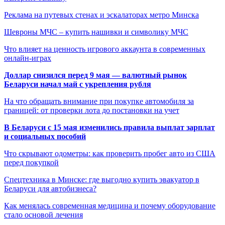
Реклама на путевых стенах и эскалаторах метро Минска
Шевроны МЧС – купить нашивки и символику МЧС
Что влияет на ценность игрового аккаунта в современных
онлайн-играх
Доллар снизился перед 9 мая — валютный рынок
Беларуси начал май с укрепления рубля
На что обращать внимание при покупке автомобиля за
границей: от проверки лота до постановки на учет
В Беларуси с 15 мая изменились правила выплат зарплат
и социальных пособий
Что скрывают одометры: как проверить пробег авто из США
перед покупкой
Спецтехника в Минске: где выгодно купить эвакуатор в
Беларуси для автобизнеса?
Как менялась современная медицина и почему оборудование
стало основой лечения