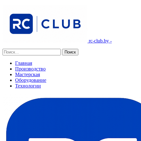
rc-club.by -
Главная
Производство
Мастерская
Оборудование
Технологии