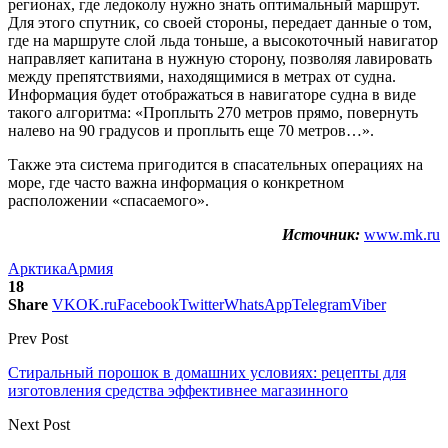
регионах, где ледоколу нужно знать оптимальный маршрут.
Для этого спутник, со своей стороны, передает данные о том,
где на маршруте слой льда тоньше, а высокоточный навигатор
направляет капитана в нужную сторону, позволяя лавировать
между препятствиями, находящимися в метрах от судна.
Информация будет отображаться в навигаторе судна в виде
такого алгоритма: «Проплыть 270 метров прямо, повернуть
налево на 90 градусов и проплыть еще 70 метров…».
Также эта система пригодится в спасательных операциях на
море, где часто важна информация о конкретном
расположении «спасаемого».
Источник:
www.mk.ru
Арктика
Армия
18
Share
VK
OK.ru
Facebook
Twitter
WhatsApp
Telegram
Viber
Prev Post
Стиральный порошок в домашних условиях: рецепты для
изготовления средства эффективнее магазинного
Next Post