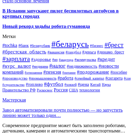
стало основой лечения
В Испании запускают пилот беспилотных автобусов в
крупных городах
Новый рекорд ходьбы робота-гуманоида
Метки
#беларусь
#брест
#tochka
#банк
#бизнес
#беларусбанк
#брестская_область
#деньга
#динамо_брест
#вакансия
#гандбол
#зарплата
#кредит
#здоровье
#коммуналка
#ип
#квартира
#налог
#курс_валют
#новости
#недвижимость
#медицина
компаний
#пенсия
#подорожание
#пособие
#отношения
#питание
#работа
#производство
#сигарета
#промышленность
#семейный_капитал
#сон
#футбол
#цена
#топливо
Китай
Наука
#строительство
#хоккей
Россия
Правительство РФ
США
технологии
Роскосмос
Мастерская
Завод автоматизировали почти полностью — но запустить
линию может только один…
Современное предприятие может быть заполнено роботами,
датчиками, камерами и автоматическими транспортными…