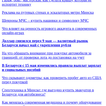
Гараж, бокс, мастерская: как сделать крышу, которая не
испортит технику
Реклама на путевых стенах и эскалаторах метро Минска
Шевроны МЧС – купить нашивки и символику МЧС
Что влияет на ценность игрового аккаунта в современных
онлайн-играх
Доллар снизился перед 9 мая — валютный рынок
Беларуси начал май с укрепления рубля
На что обращать внимание при покупке автомобиля за
границей: от проверки лота до постановки на учет
В Беларуси с 15 мая изменились правила выплат зарплат
и социальных пособий
Что скрывают одометры: как проверить пробег авто из США
перед покупкой
Спецтехника в Минске: где выгодно купить эвакуатор в
Беларуси для автобизнеса?
Как менялась современная медицина и почему оборудование