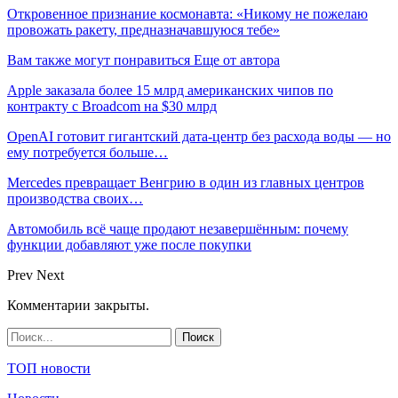
Откровенное признание космонавта: «Никому не пожелаю
провожать ракету, предназначавшуюся тебе»
Вам также могут понравиться
Еще от автора
Apple заказала более 15 млрд американских чипов по
контракту с Broadcom на $30 млрд
OpenAI готовит гигантский дата-центр без расхода воды — но
ему потребуется больше…
Mercedes превращает Венгрию в один из главных центров
производства своих…
Автомобиль всё чаще продают незавершённым: почему
функции добавляют уже после покупки
Prev
Next
Комментарии закрыты.
ТОП новости