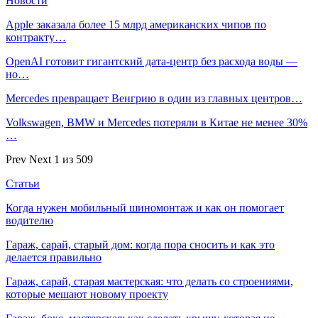
Новости
Apple заказала более 15 млрд американских чипов по
контракту…
OpenAI готовит гигантский дата-центр без расхода воды —
но…
Mercedes превращает Венгрию в один из главных центров…
Volkswagen, BMW и Mercedes потеряли в Китае не менее 30%
…
Prev
Next
1 из 509
Статьи
Когда нужен мобильный шиномонтаж и как он помогает
водителю
Гараж, сарай, старый дом: когда пора сносить и как это
делается правильно
Гараж, сарай, старая мастерская: что делать со строениями,
которые мешают новому проекту