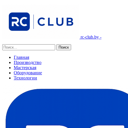
rc-club.by -
Главная
Производство
Мастерская
Оборудование
Технологии