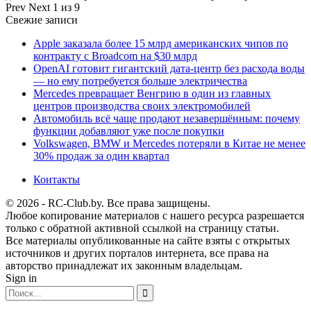
Prev
Next
1 из 9
Свежие записи
Apple заказала более 15 млрд американских чипов по
контракту с Broadcom на $30 млрд
OpenAI готовит гигантский дата-центр без расхода воды
— но ему потребуется больше электричества
Mercedes превращает Венгрию в один из главных
центров производства своих электромобилей
Автомобиль всё чаще продают незавершённым: почему
функции добавляют уже после покупки
Volkswagen, BMW и Mercedes потеряли в Китае не менее
30% продаж за один квартал
Контакты
© 2026 - RC-Club.by. Все права защищены.
Любое копирование материалов с нашего ресурса разрешается
только с обратной активной ссылкой на страницу статьи.
Все материалы опубликованные на сайте взяты с открытых
источников и других порталов интернета, все права на
авторство принадлежат их законным владельцам.
Sign in