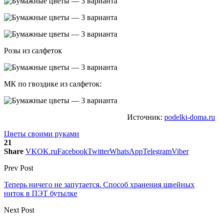
Розы из салфеток
МК по гвоздике из салфеток:
Источник:
podelki-doma.ru
Цветы своими руками
21
Share
VK
OK.ru
Facebook
Twitter
WhatsApp
Telegram
Viber
Prev Post
Теперь ничего не запутается. Способ хранения швейных
ниток в ПЭТ бутылке
Next Post