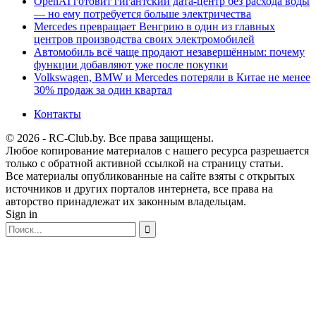
OpenAI готовит гигантский дата-центр без расхода воды
— но ему потребуется больше электричества
Mercedes превращает Венгрию в один из главных
центров производства своих электромобилей
Автомобиль всё чаще продают незавершённым: почему
функции добавляют уже после покупки
Volkswagen, BMW и Mercedes потеряли в Китае не менее
30% продаж за один квартал
Контакты
© 2026 - RC-Club.by. Все права защищены.
Любое копирование материалов с нашего ресурса разрешается
только с обратной активной ссылкой на страницу статьи.
Все материалы опубликованные на сайте взяты с открытых
источников и других порталов интернета, все права на
авторство принадлежат их законным владельцам.
Sign in