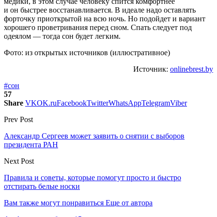
медики, в этом случае человеку спится комфортнее
и он быстрее восстанавливается. В идеале надо оставлять
форточку приоткрытой на всю ночь. Но подойдет и вариант
хорошего проветривания перед сном. Спать следует под
одеялом — тогда сон будет легким.
Фото: из открытых источников (иллюстративное)
Источник:
onlinebrest.by
#сон
57
Share
VK
OK.ru
Facebook
Twitter
WhatsApp
Telegram
Viber
Prev Post
Александр Сергеев может заявить о снятии с выборов
президента РАН
Next Post
Правила и советы, которые помогут просто и быстро
отстирать белые носки
Вам также могут понравиться
Еще от автора