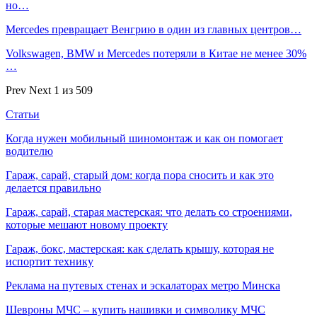
но…
Mercedes превращает Венгрию в один из главных центров…
Volkswagen, BMW и Mercedes потеряли в Китае не менее 30%
…
Prev
Next
1 из 509
Статьи
Когда нужен мобильный шиномонтаж и как он помогает
водителю
Гараж, сарай, старый дом: когда пора сносить и как это
делается правильно
Гараж, сарай, старая мастерская: что делать со строениями,
которые мешают новому проекту
Гараж, бокс, мастерская: как сделать крышу, которая не
испортит технику
Реклама на путевых стенах и эскалаторах метро Минска
Шевроны МЧС – купить нашивки и символику МЧС