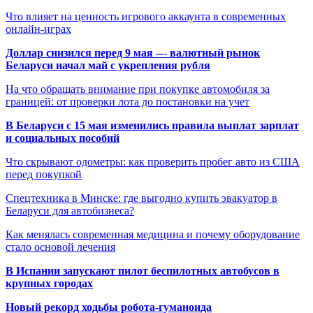
Что влияет на ценность игрового аккаунта в современных
онлайн-играх
Доллар снизился перед 9 мая — валютный рынок
Беларуси начал май с укрепления рубля
На что обращать внимание при покупке автомобиля за
границей: от проверки лота до постановки на учет
В Беларуси с 15 мая изменились правила выплат зарплат
и социальных пособий
Что скрывают одометры: как проверить пробег авто из США
перед покупкой
Спецтехника в Минске: где выгодно купить эвакуатор в
Беларуси для автобизнеса?
Как менялась современная медицина и почему оборудование
стало основой лечения
В Испании запускают пилот беспилотных автобусов в
крупных городах
Новый рекорд ходьбы робота-гуманоида