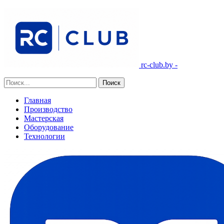
rc-club.by -
Главная
Производство
Мастерская
Оборудование
Технологии