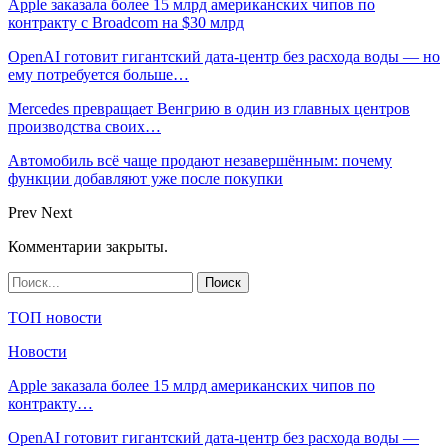
Apple заказала более 15 млрд американских чипов по
контракту с Broadcom на $30 млрд
OpenAI готовит гигантский дата-центр без расхода воды — но
ему потребуется больше…
Mercedes превращает Венгрию в один из главных центров
производства своих…
Автомобиль всё чаще продают незавершённым: почему
функции добавляют уже после покупки
Prev
Next
Комментарии закрыты.
ТОП новости
Новости
Apple заказала более 15 млрд американских чипов по
контракту…
OpenAI готовит гигантский дата-центр без расхода воды —