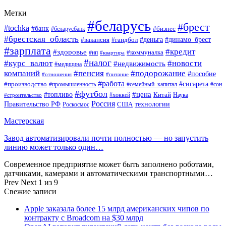
Метки
#беларусь
#брест
#tochka
#банк
#бизнес
#беларусбанк
#брестская_область
#деньга
#динамо_брест
#вакансия
#гандбол
#зарплата
#кредит
#здоровье
#коммуналка
#ип
#квартира
#налог
#курс_валют
#новости
#недвижимость
#медицина
компаний
#пенсия
#подорожание
#пособие
#отношения
#питание
#работа
#производство
#сигарета
#промышленность
#семейный_капитал
#сон
#футбол
#цена
#топливо
Китай
Наука
#строительство
#хоккей
Россия
Правительство РФ
США
технологии
Роскосмос
Мастерская
Завод автоматизировали почти полностью — но запустить
линию может только один…
Современное предприятие может быть заполнено роботами,
датчиками, камерами и автоматическими транспортными…
Prev
Next
1 из 9
Свежие записи
Apple заказала более 15 млрд американских чипов по
контракту с Broadcom на $30 млрд