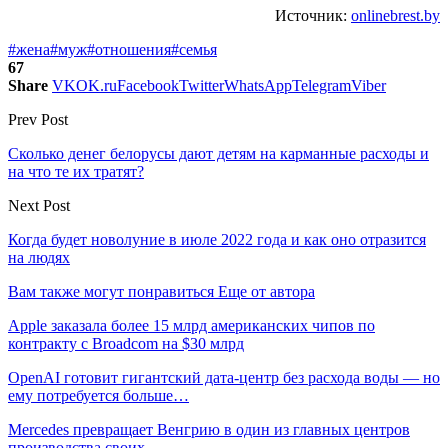
Источник:
onlinebrest.by
#жена
#муж
#отношения
#семья
67
Share
VK
OK.ru
Facebook
Twitter
WhatsApp
Telegram
Viber
Prev Post
Сколько денег белорусы дают детям на карманные расходы и
на что те их тратят?
Next Post
Когда будет новолуние в июле 2022 года и как оно отразится
на людях
Вам также могут понравиться
Еще от автора
Apple заказала более 15 млрд американских чипов по
контракту с Broadcom на $30 млрд
OpenAI готовит гигантский дата-центр без расхода воды — но
ему потребуется больше…
Mercedes превращает Венгрию в один из главных центров
производства своих…