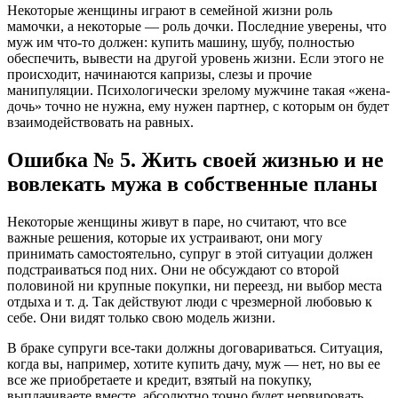
Некоторые женщины играют в семейной жизни роль
мамочки, а некоторые — роль дочки. Последние уверены, что
муж им что-то должен: купить машину, шубу, полностью
обеспечить, вывести на другой уровень жизни. Если этого не
происходит, начинаются капризы, слезы и прочие
манипуляции. Психологически зрелому мужчине такая «жена-
дочь» точно не нужна, ему нужен партнер, с которым он будет
взаимодействовать на равных.
Ошибка № 5. Жить своей жизнью и не
вовлекать мужа в собственные планы
Некоторые женщины живут в паре, но считают, что все
важные решения, которые их устраивают, они могу
принимать самостоятельно, супруг в этой ситуации должен
подстраиваться под них. Они не обсуждают со второй
половиной ни крупные покупки, ни переезд, ни выбор места
отдыха и т. д. Так действуют люди с чрезмерной любовью к
себе. Они видят только свою модель жизни.
В браке супруги все-таки должны договариваться. Ситуация,
когда вы, например, хотите купить дачу, муж — нет, но вы ее
все же приобретаете и кредит, взятый на покупку,
выплачиваете вместе, абсолютно точно будет нервировать