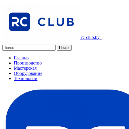
rc-club.by -
Главная
Производство
Мастерская
Оборудование
Технологии