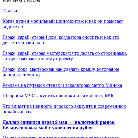
Prev
Next
1 из 509
Статьи
Когда нужен мобильный шиномонтаж и как он помогает
водителю
Гараж, сарай, старый дом: когда пора сносить и как это
делается правильно
Гараж, сарай, старая мастерская: что делать со строениями,
которые мешают новому проекту
Гараж, бокс, мастерская: как сделать крышу, которая не
испортит технику
Реклама на путевых стенах и эскалаторах метро Минска
Шевроны МЧС – купить нашивки и символику МЧС
Что влияет на ценность игрового аккаунта в современных
онлайн-играх
Доллар снизился перед 9 мая — валютный рынок
Беларуси начал май с укрепления рубля