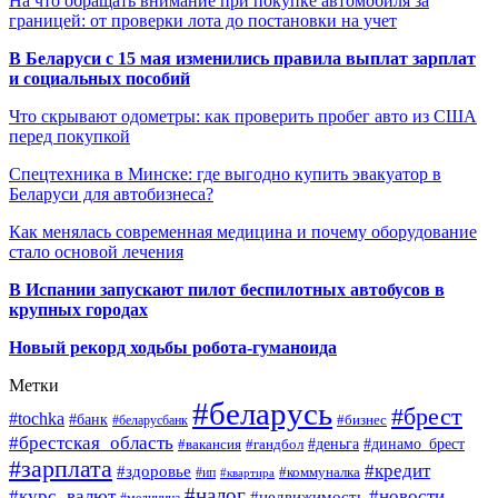
На что обращать внимание при покупке автомобиля за
границей: от проверки лота до постановки на учет
В Беларуси с 15 мая изменились правила выплат зарплат
и социальных пособий
Что скрывают одометры: как проверить пробег авто из США
перед покупкой
Спецтехника в Минске: где выгодно купить эвакуатор в
Беларуси для автобизнеса?
Как менялась современная медицина и почему оборудование
стало основой лечения
В Испании запускают пилот беспилотных автобусов в
крупных городах
Новый рекорд ходьбы робота-гуманоида
Метки
#беларусь
#брест
#tochka
#банк
#бизнес
#беларусбанк
#брестская_область
#деньга
#динамо_брест
#вакансия
#гандбол
#зарплата
#кредит
#здоровье
#коммуналка
#ип
#квартира
#налог
#курс_валют
#новости
#недвижимость
#медицина