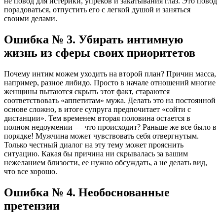
не повод для истерики, упреков и закатывания глаз. Это повод
порадоваться, отпустить его с легкой душой и заняться
своими делами.
Ошибка № 3. Убирать интимную
жизнь из сферы своих приоритетов
Почему интим можем уходить на второй план? Причин масса,
например, разное либидо. Просто в начале отношений многие
женщины пытаются скрыть этот факт, стараются
соответствовать «аппетитам» мужа. Делать это на постоянной
основе сложно, в итоге супруга предпочитает «сойти с
дистанции». Тем временем вторая половина остается в
полном недоумении — что происходит? Раньше же все было в
порядке! Мужчина может чувствовать себя отвергнутым.
Только честный диалог на эту тему может прояснить
ситуацию. Какая бы причина ни скрывалась за вашим
нежеланием близости, ее нужно обсуждать, а не делать вид,
что все хорошо.
Ошибка № 4. Необоснованные
претензии