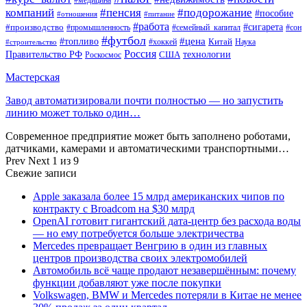
компаний
#пенсия
#подорожание
#пособие
#отношения
#питание
#работа
#производство
#сигарета
#промышленность
#семейный_капитал
#сон
#футбол
#цена
#топливо
Китай
Наука
#строительство
#хоккей
Россия
Правительство РФ
США
технологии
Роскосмос
Мастерская
Завод автоматизировали почти полностью — но запустить
линию может только один…
Современное предприятие может быть заполнено роботами,
датчиками, камерами и автоматическими транспортными…
Prev
Next
1 из 9
Свежие записи
Apple заказала более 15 млрд американских чипов по
контракту с Broadcom на $30 млрд
OpenAI готовит гигантский дата-центр без расхода воды
— но ему потребуется больше электричества
Mercedes превращает Венгрию в один из главных
центров производства своих электромобилей
Автомобиль всё чаще продают незавершённым: почему
функции добавляют уже после покупки
Volkswagen, BMW и Mercedes потеряли в Китае не менее