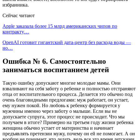
избранника.
Сейчас читают
Apple заказала более 15 млрд американских чипов по
контракту…
OpenAI готовит гигантский дата-центр без расхода воды —
но…
Ошибка № 6. Самостоятельно
заниматься воспитанием детей
Такую ошибку допускают многие молодые мамы. Они
взваливают на себя заботу о ребенке и полностью отстраняют
отца от воспитательного процесса. Делается это обычно под
очень благовидными предлогами: муж работает, он устает,
ему нужен покой. Но любовь к ребенку формируется у
мужчины именно через заботу о малыше. Если вы не
допускаете супруга, этот процесс не происходит. Что мы
получаем в итоге? Примерно на третьем году жизни ребенка
женщина обычно устает от материнства и начинает
предъявлять претензии мужу, почему он ей не помогает. А он
вообще не понимает, что делать, ведь все это время детскими