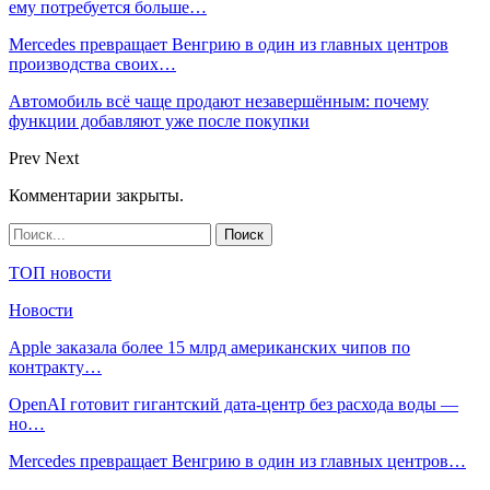
ему потребуется больше…
Mercedes превращает Венгрию в один из главных центров
производства своих…
Автомобиль всё чаще продают незавершённым: почему
функции добавляют уже после покупки
Prev
Next
Комментарии закрыты.
ТОП новости
Новости
Apple заказала более 15 млрд американских чипов по
контракту…
OpenAI готовит гигантский дата-центр без расхода воды —
но…
Mercedes превращает Венгрию в один из главных центров…