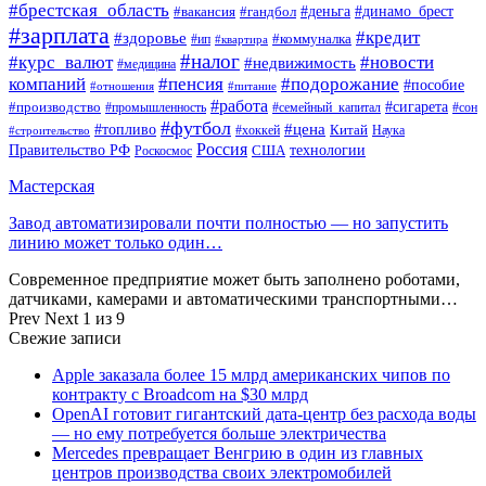
#брестская_область
#деньга
#динамо_брест
#вакансия
#гандбол
#зарплата
#кредит
#здоровье
#коммуналка
#ип
#квартира
#налог
#курс_валют
#новости
#недвижимость
#медицина
компаний
#пенсия
#подорожание
#пособие
#отношения
#питание
#работа
#производство
#сигарета
#промышленность
#семейный_капитал
#сон
#футбол
#цена
#топливо
Китай
Наука
#строительство
#хоккей
Россия
Правительство РФ
США
технологии
Роскосмос
Мастерская
Завод автоматизировали почти полностью — но запустить
линию может только один…
Современное предприятие может быть заполнено роботами,
датчиками, камерами и автоматическими транспортными…
Prev
Next
1 из 9
Свежие записи
Apple заказала более 15 млрд американских чипов по
контракту с Broadcom на $30 млрд
OpenAI готовит гигантский дата-центр без расхода воды
— но ему потребуется больше электричества
Mercedes превращает Венгрию в один из главных
центров производства своих электромобилей