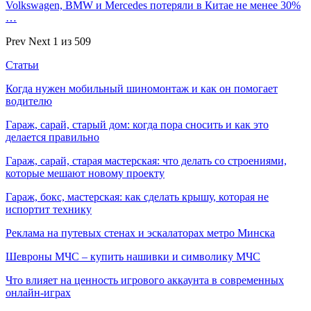
Volkswagen, BMW и Mercedes потеряли в Китае не менее 30%
…
Prev
Next
1 из 509
Статьи
Когда нужен мобильный шиномонтаж и как он помогает
водителю
Гараж, сарай, старый дом: когда пора сносить и как это
делается правильно
Гараж, сарай, старая мастерская: что делать со строениями,
которые мешают новому проекту
Гараж, бокс, мастерская: как сделать крышу, которая не
испортит технику
Реклама на путевых стенах и эскалаторах метро Минска
Шевроны МЧС – купить нашивки и символику МЧС
Что влияет на ценность игрового аккаунта в современных
онлайн-играх