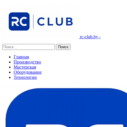
rc-club.by -
Главная
Производство
Мастерская
Оборудование
Технологии