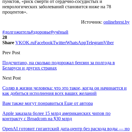
пунктов, «риск смерти от сердечно-сосудистых и
неврологических заболеваний становится ниже на 78
процентов».
Источник:
onlinebrest.by
#долгожитель
#здоровье
#учёный
28
Share
VK
OK.ru
Facebook
Twitter
WhatsApp
Telegram
Viber
Prev Post
Подсчитано, на сколько подорожал бензин за полгода в
Беларуси и других странах
Next Post
Соляр в жизни человека: что это такое, когда он начинается и
как добиться исполнения всех ваших желаний
Вам также могут понравиться
Еще от автора
Apple заказала более 15 млрд американских чипов по
контракту с Broadcom на $30 млрд
OpenAI готовит гигантский дата-центр без расхода воды — но