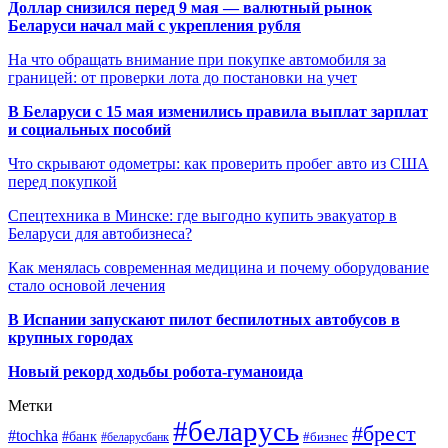
Доллар снизился перед 9 мая — валютный рынок
Беларуси начал май с укрепления рубля
На что обращать внимание при покупке автомобиля за
границей: от проверки лота до постановки на учет
В Беларуси с 15 мая изменились правила выплат зарплат
и социальных пособий
Что скрывают одометры: как проверить пробег авто из США
перед покупкой
Спецтехника в Минске: где выгодно купить эвакуатор в
Беларуси для автобизнеса?
Как менялась современная медицина и почему оборудование
стало основой лечения
В Испании запускают пилот беспилотных автобусов в
крупных городах
Новый рекорд ходьбы робота-гуманоида
Метки
#беларусь
#брест
#tochka
#банк
#бизнес
#беларусбанк