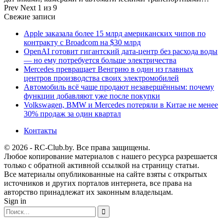
Prev
Next
1 из 9
Свежие записи
Apple заказала более 15 млрд американских чипов по
контракту с Broadcom на $30 млрд
OpenAI готовит гигантский дата-центр без расхода воды
— но ему потребуется больше электричества
Mercedes превращает Венгрию в один из главных
центров производства своих электромобилей
Автомобиль всё чаще продают незавершённым: почему
функции добавляют уже после покупки
Volkswagen, BMW и Mercedes потеряли в Китае не менее
30% продаж за один квартал
Контакты
© 2026 - RC-Club.by. Все права защищены.
Любое копирование материалов с нашего ресурса разрешается
только с обратной активной ссылкой на страницу статьи.
Все материалы опубликованные на сайте взяты с открытых
источников и других порталов интернета, все права на
авторство принадлежат их законным владельцам.
Sign in