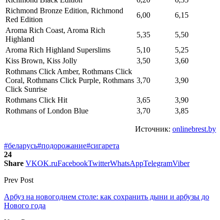
Richmond Bronze Edition, Richmond
6,00
6,15
Red Edition
Aroma Rich Coast, Aroma Rich
5,35
5,50
Highland
Aroma Rich Highland Superslims
5,10
5,25
Kiss Brown, Kiss Jolly
3,50
3,60
Rothmans Click Amber, Rothmans Click
Coral, Rothmans Click Purple, Rothmans
3,70
3,90
Click Sunrise
Rothmans Click Hit
3,65
3,90
Rothmans of London Blue
3,70
3,85
Источник:
onlinebrest.by
#беларусь
#подорожание
#сигарета
24
Share
VK
OK.ru
Facebook
Twitter
WhatsApp
Telegram
Viber
Prev Post
Арбуз на новогоднем столе: как сохранить дыни и арбузы до
Нового года