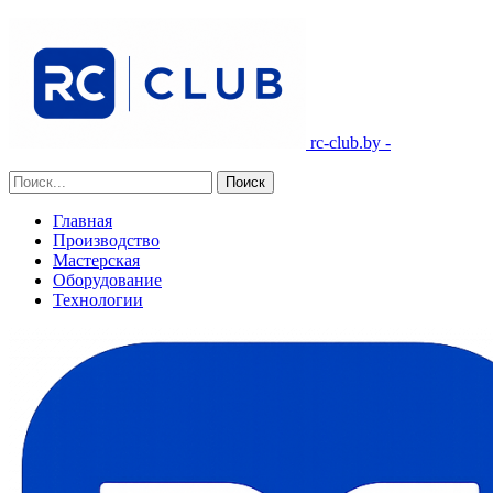
rc-club.by -
Главная
Производство
Мастерская
Оборудование
Технологии