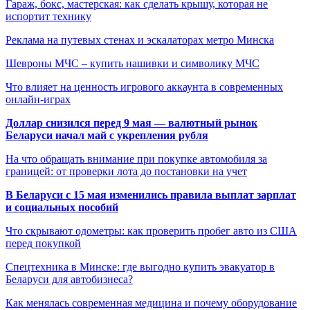
Гараж, бокс, мастерская: как сделать крышу, которая не
испортит технику
Реклама на путевых стенах и эскалаторах метро Минска
Шевроны МЧС – купить нашивки и символику МЧС
Что влияет на ценность игрового аккаунта в современных
онлайн-играх
Доллар снизился перед 9 мая — валютный рынок
Беларуси начал май с укрепления рубля
На что обращать внимание при покупке автомобиля за
границей: от проверки лота до постановки на учет
В Беларуси с 15 мая изменились правила выплат зарплат
и социальных пособий
Что скрывают одометры: как проверить пробег авто из США
перед покупкой
Спецтехника в Минске: где выгодно купить эвакуатор в
Беларуси для автобизнеса?
Как менялась современная медицина и почему оборудование