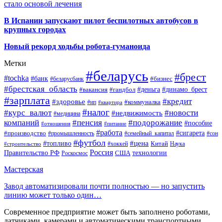
стало основой лечения
В Испании запускают пилот беспилотных автобусов в
крупных городах
Новый рекорд ходьбы робота-гуманоида
Метки
#беларусь
#брест
#tochka
#банк
#бизнес
#беларусбанк
#брестская_область
#деньга
#динамо_брест
#вакансия
#гандбол
#зарплата
#кредит
#здоровье
#коммуналка
#ип
#квартира
#налог
#курс_валют
#новости
#недвижимость
#медицина
компаний
#пенсия
#подорожание
#пособие
#отношения
#питание
#работа
#производство
#сигарета
#промышленность
#семейный_капитал
#сон
#футбол
#цена
#топливо
Китай
Наука
#строительство
#хоккей
Россия
Правительство РФ
США
технологии
Роскосмос
Мастерская
Завод автоматизировали почти полностью — но запустить
линию может только один…
Современное предприятие может быть заполнено роботами,
датчиками, камерами и автоматическими транспортными…