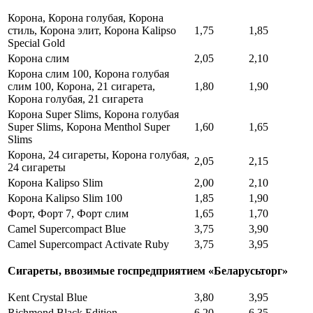
Корона, Корона голубая, Корона
стиль, Корона элит, Корона Kalipso
1,75
1,85
Special Gold
Корона слим
2,05
2,10
Корона слим 100, Корона голубая
слим 100, Корона, 21 сигарета,
1,80
1,90
Корона голубая, 21 сигарета
Корона Super Slims, Корона голубая
Super Slims, Корона Menthol Super
1,60
1,65
Slims
Корона, 24 сигареты, Корона голубая,
2,05
2,15
24 сигареты
Корона Kalipso Slim
2,00
2,10
Корона Kalipso Slim 100
1,85
1,90
Форт, Форт 7, Форт слим
1,65
1,70
Camel Supercompact Blue
3,75
3,90
Camel Supercompact Аctivate Ruby
3,75
3,95
Сигареты, ввозимые госпредприятием «Беларусьторг»
Kent Crystal Blue
3,80
3,95
Richmond Black Edition
6,20
6,35