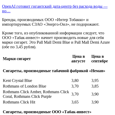
OpenAI готовит гигантский дата-центр без расхода воды —
но…
Бренды, производимых ООО «Интер Тобакко» и
импортируемых СЗАО «Энерго-Оил», не подорожают.
Кроме того, из опубликованной информации следует, что
ООО «Табак-инвест» начнет производить новые для себя
марки сигарет. Это Pall Mall Demi Blue и Pall Mall Demi Azure
(обе по 3,45 рубля).
Цена в
Цена в
Марки сигарет
августе
сентябре
Сигареты, производимые табачной фабрикой «Неман»
Kent Crystal Blue
3,80
3,95
Rothmans of London Blue
3,70
3,85
Rothmans Click Amber, Rothmans Click
3,70
3,90
Coral, Rothmans Click Purple
Rothmans Click Hit
3,65
3,90
Сигареты, производимые ООО «Табак-инвест»