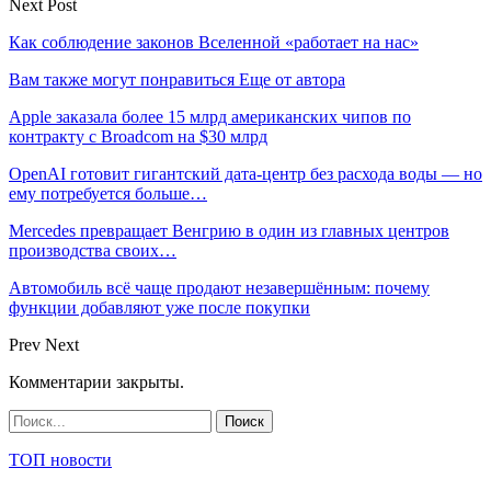
Next Post
Как соблюдение законов Вселенной «работает на нас»
Вам также могут понравиться
Еще от автора
Apple заказала более 15 млрд американских чипов по
контракту с Broadcom на $30 млрд
OpenAI готовит гигантский дата-центр без расхода воды — но
ему потребуется больше…
Mercedes превращает Венгрию в один из главных центров
производства своих…
Автомобиль всё чаще продают незавершённым: почему
функции добавляют уже после покупки
Prev
Next
Комментарии закрыты.
ТОП новости