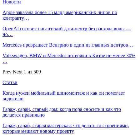
Новости
Apple заказала более 15 млрд американских чипов по
контракту…
OpenAI готовит гигантский дата-центр без расхода воды —
но…
Mercedes превращает Венгрию в один из главных центров…
Volkswagen, BMW и Mercedes потеряли в Китае не менее 30%
…
Prev
Next
1 из 509
Статьи
Когда нужен мобильный шиномонтаж и как он помогает
водителю
Гараж, сарай, старый дом: когда пора сносить и как это
делается правильно
Гараж, сарай, старая мастерская: что делать со строениями,
которые мешают новому проекту