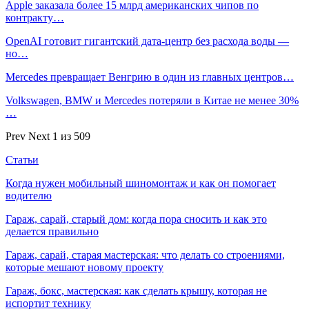
Apple заказала более 15 млрд американских чипов по
контракту…
OpenAI готовит гигантский дата-центр без расхода воды —
но…
Mercedes превращает Венгрию в один из главных центров…
Volkswagen, BMW и Mercedes потеряли в Китае не менее 30%
…
Prev
Next
1 из 509
Статьи
Когда нужен мобильный шиномонтаж и как он помогает
водителю
Гараж, сарай, старый дом: когда пора сносить и как это
делается правильно
Гараж, сарай, старая мастерская: что делать со строениями,
которые мешают новому проекту
Гараж, бокс, мастерская: как сделать крышу, которая не
испортит технику