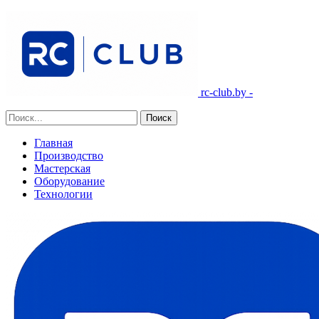
rc-club.by -
Главная
Производство
Мастерская
Оборудование
Технологии