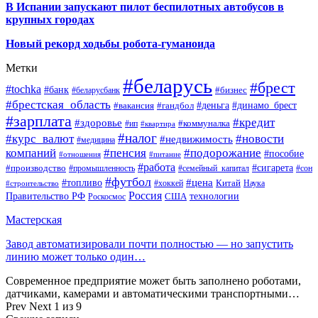
В Испании запускают пилот беспилотных автобусов в
крупных городах
Новый рекорд ходьбы робота-гуманоида
Метки
#беларусь
#брест
#tochka
#банк
#бизнес
#беларусбанк
#брестская_область
#деньга
#динамо_брест
#вакансия
#гандбол
#зарплата
#кредит
#здоровье
#коммуналка
#ип
#квартира
#налог
#курс_валют
#новости
#недвижимость
#медицина
компаний
#пенсия
#подорожание
#пособие
#отношения
#питание
#работа
#производство
#сигарета
#промышленность
#семейный_капитал
#сон
#футбол
#цена
#топливо
Китай
Наука
#строительство
#хоккей
Россия
Правительство РФ
США
технологии
Роскосмос
Мастерская
Завод автоматизировали почти полностью — но запустить
линию может только один…
Современное предприятие может быть заполнено роботами,
датчиками, камерами и автоматическими транспортными…
Prev
Next
1 из 9