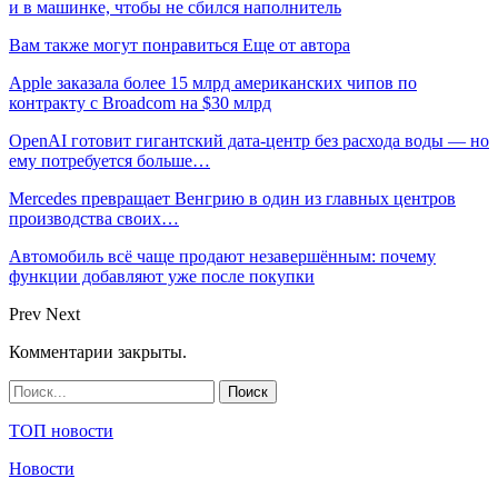
и в машинке, чтобы не сбился наполнитель
Вам также могут понравиться
Еще от автора
Apple заказала более 15 млрд американских чипов по
контракту с Broadcom на $30 млрд
OpenAI готовит гигантский дата-центр без расхода воды — но
ему потребуется больше…
Mercedes превращает Венгрию в один из главных центров
производства своих…
Автомобиль всё чаще продают незавершённым: почему
функции добавляют уже после покупки
Prev
Next
Комментарии закрыты.
ТОП новости
Новости