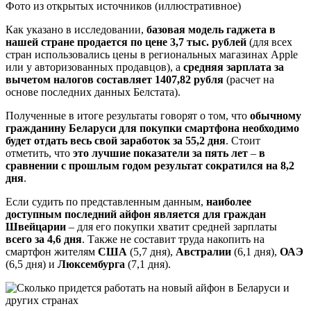
Фото из открытых источников (иллюстративное)
Как указано в исследовании,
базовая модель гаджета в
нашей стране продается по цене 3,7 тыс. рублей
(для всех
стран использовались цены в региональных магазинах Apple
или у авторизованных продавцов), а
средняя зарплата за
вычетом налогов составляет 1407,82 рубля
(расчет на
основе последних данных Белстата).
Полученные в итоге результаты говорят о том, что
обычному
гражданину Беларуси для покупки смартфона необходимо
будет отдать весь свой заработок за 55,2 дня
. Стоит
отметить, что
это лучшие показатели за пять лет
–
в
сравнении с прошлым годом результат сократился на 8,2
дня
.
Если судить по представленным данным,
наиболее
доступным последний айфон является для граждан
Швейцарии
– для его покупки хватит средней зарплаты
всего за 4,6 дня
. Также не составит труда накопить на
смартфон жителям
США
(5,7 дня),
Австралии
(6,1 дня),
ОАЭ
(6,5 дня) и
Люксембурга
(7,1 дня).