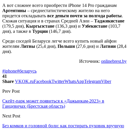
А вот сложнее всего приобрести iPhone 14 Pro гражданам
Аргентины
– среднестатистическому жителю на него
придется откладывать
все деньги почти за полгода работы
.
Схожая ситуация и в странах Средней Азии –
Таджикистане
(179,5 дня),
Кыргызстане
(136,3 дня) и
Узбекистане
(103,7
дня), а также в
Турции
(146,7 дня).
Среди соседей Беларуси легче всего купить новый айфон
жителям
Литвы
(25,4 дня),
Польши
(27,6 дня) и
Латвии
(28,4
дня).
Источник:
onlinebrest.by
#iphone
#беларусь
41
Share
VK
OK.ru
Facebook
Twitter
WhatsApp
Telegram
Viber
Prev Post
Скейт-парк может появиться к «Дажынкам-2023» в
Ганцевичах (Брестская область)
Next Post
Без комков и головной боли: как постирать пуховик вручную