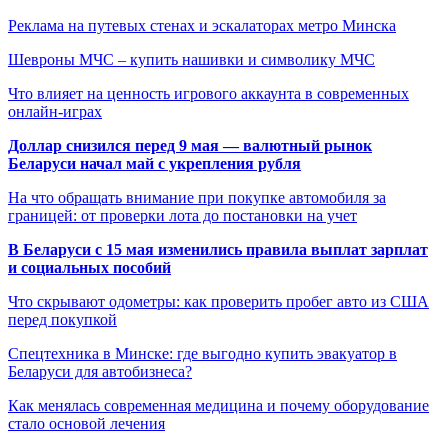
Реклама на путевых стенах и эскалаторах метро Минска
Шевроны МЧС – купить нашивки и символику МЧС
Что влияет на ценность игрового аккаунта в современных
онлайн-играх
Доллар снизился перед 9 мая — валютный рынок
Беларуси начал май с укрепления рубля
На что обращать внимание при покупке автомобиля за
границей: от проверки лота до постановки на учет
В Беларуси с 15 мая изменились правила выплат зарплат
и социальных пособий
Что скрывают одометры: как проверить пробег авто из США
перед покупкой
Спецтехника в Минске: где выгодно купить эвакуатор в
Беларуси для автобизнеса?
Как менялась современная медицина и почему оборудование
стало основой лечения